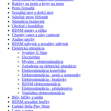
Rukávy na penis a kryty na penis
Penis čerpadlá
Sexuální stroj a dojící stroj
Súložné stroje HiSmith
Stimulácia bradaviek
Obchod s bondážou
BDSM masky a rúška
Chastity cages a pásy cudnosti
Análne sprchy
BDSM nábytok a sexuálny nábytok
Elektrická stimulácia
Systémy E-Stim
ElectraStim
Mystim - elektrostimulácia
Zariadenia na elektrickú stimuláciu
Elektrostimulácia konečníka
Elektrostimulácia - penis a semenníky
Elektrostimulácia - bradavky
BDSM elektrostimulácia
Elektrostimulácia - príslušenstvo
Vaginálna elektrostimulácia
Biče, bičíky a pádla
BDSM sexuálne hračky
Ľudské šteňa Play Shop
Latex a guma