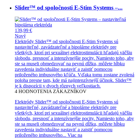
Slider™ od spoločnosti E-Stim Systems –...
139,99 €
Nový
Elektródy Slider™ od spoločnosti E-Stim Systems sú
nastaviteľné, zavádzateľné a bipolárne elektródy pre
všetkých, ktorí pri sexuálnej elektrostimulácii hľadajú väčšiu
slobodu, presnosť a intenzívnejšie pocity. Namiesto toho, aby
ste sa museli obmedzovať na pevnú dĺžku, môžete hĺbku
zavedenia individuálne nastaviť a zaistiť pomocou
priloženého imbusového kľúča. Vďaka tomu zostane zvolená
poloha presne tam, kde má najintenzívnejší účinok. Slider™
je k dispozícii v dvoch rôznych veľkostiach.
4
HODNOTENIA ZÁKAZNÍKOV
Elektródy Slider™ od spoločnosti E-Stim Systems sú
nastaviteľné, zavádzateľné a bipolárne elektródy pre
všetkých, ktorí pri sexuálnej elektrostimulácii hľadajú väčšiu
slobodu, presnosť a intenzívnejšie pocity. Namiesto toho, aby
ste sa museli obmedzovať na pevnú dĺžku, môžete hĺbku
zavedenia individuálne nastaviť a zaistiť pomocou
priloženého imbusového...
Viac na