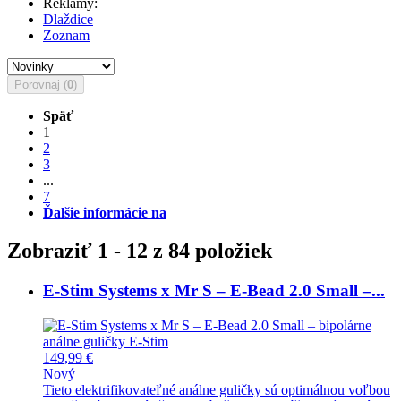
Reklamy:
Dlaždice
Zoznam
Porovnaj (
0
)
Späť
1
2
3
...
7
Ďalšie informácie na
Zobraziť 1 - 12 z 84 položiek
E-Stim Systems x Mr S – E-Bead 2.0 Small –...
149,99 €
Nový
Tieto elektrifikovateľné análne guličky sú optimálnou voľbou