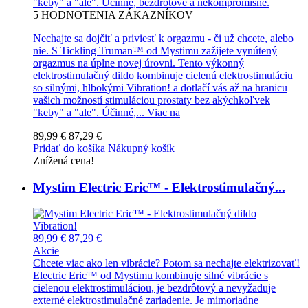
"keby" a "ale". Účinné, bezdrôtové a nekompromisné.
5
HODNOTENIA ZÁKAZNÍKOV
Nechajte sa dojčiť a priviesť k orgazmu - či už chcete, alebo
nie. S Tickling Truman™ od Mystimu zažijete vynútený
orgazmus na úplne novej úrovni. Tento výkonný
elektrostimulačný dildo kombinuje cielenú elektrostimuláciu
so silnými, hlbokými Vibration! a dotlačí vás až na hranicu
vašich možností stimuláciou prostaty bez akýchkoľvek
"keby" a "ale". Účinné,...
Viac na
89,99 €
87,29 €
Pridať do košíka
Nákupný košík
Znížená cena!
Mystim Electric Eric™ - Elektrostimulačný...
89,99 €
87,29 €
Akcie
Chcete viac ako len vibrácie? Potom sa nechajte elektrizovať!
Electric Eric™ od Mystimu kombinuje silné vibrácie s
cielenou elektrostimuláciou, je bezdrôtový a nevyžaduje
externé elektrostimulačné zariadenie. Je mimoriadne