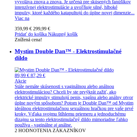
vyvoláva znova a znova. Je určená pre skúsených fanúšikov
intenzívnej elektrostimulácie a uvoľňuje silné, hlboké
impulzy, ktoré každého katapultujú do úplne novej dimenzie...
Viac na
359,99 €
299,99 €
Pridať do košíka
Nákupný košík
Znížená cena!
Mystim Double Dan™ - Elektrostimulačné
dildo
89,99 €
87,29 €
Akcie
Stále nemáte skúsenosti s vaginálnou alebo análnou
elektrostimuláciou? Chceli by ste prvýkrát zažiť, ako
elektrické impulzy stimulujú penis, vagínu alebo análny otvor
úplne novým spôsobom? Potom je Double Dan™ od Mystim
ideálnou elektrostimulačnou sexuálnou hračkou pre vaše prvé
kroky. Vďaka svojmu štíhlemu priemeru a jednoduchému
dizajnu sa tento elektrostimulačný dildo mimoriadne ľahko
používa - vaginálne aj análne.
2
HODNOTENIA ZÁKAZNÍKOV