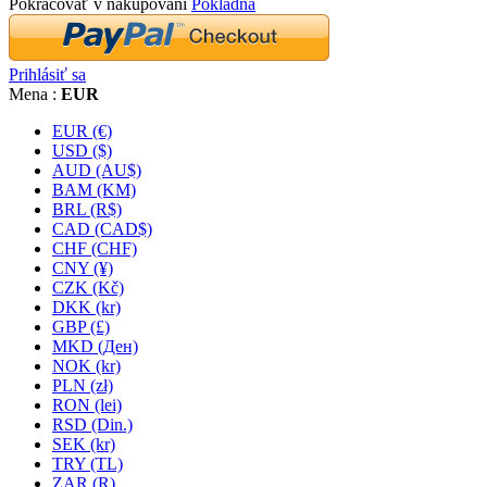
Pokračovať v nakupovaní
Pokladňa
Prihlásiť sa
Mena :
EUR
EUR (€)
USD ($)
AUD (AU$)
BAM (KM)
BRL (R$)
CAD (CAD$)
CHF (CHF)
CNY (¥)
CZK (Kč)
DKK (kr)
GBP (£)
MKD (Ден)
NOK (kr)
PLN (zł)
RON (lei)
RSD (Din.)
SEK (kr)
TRY (TL)
ZAR (R)