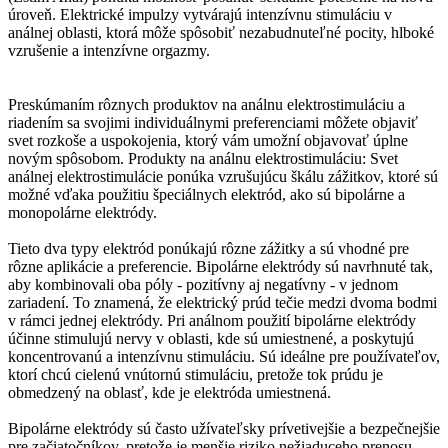
úroveň. Elektrické impulzy vytvárajú intenzívnu stimuláciu v
análnej oblasti, ktorá môže spôsobiť nezabudnuteľné pocity, hlboké
vzrušenie a intenzívne orgazmy.
Preskúmaním rôznych produktov na análnu elektrostimuláciu a
riadením sa svojimi individuálnymi preferenciami môžete objaviť
svet rozkoše a uspokojenia, ktorý vám umožní objavovať úplne
novým spôsobom. Produkty na análnu elektrostimuláciu: Svet
análnej elektrostimulácie ponúka vzrušujúcu škálu zážitkov, ktoré sú
možné vďaka použitiu špeciálnych elektród, ako sú bipolárne a
monopolárne elektródy.
Tieto dva typy elektród ponúkajú rôzne zážitky a sú vhodné pre
rôzne aplikácie a preferencie. Bipolárne elektródy sú navrhnuté tak,
aby kombinovali oba póly - pozitívny aj negatívny - v jednom
zariadení. To znamená, že elektrický prúd tečie medzi dvoma bodmi
v rámci jednej elektródy. Pri análnom použití bipolárne elektródy
účinne stimulujú nervy v oblasti, kde sú umiestnené, a poskytujú
koncentrovanú a intenzívnu stimuláciu. Sú ideálne pre používateľov,
ktorí chcú cielenú vnútornú stimuláciu, pretože tok prúdu je
obmedzený na oblasť, kde je elektróda umiestnená.
Bipolárne elektródy sú často užívateľsky prívetivejšie a bezpečnejšie
pre začiatočníkov, pretože je menšie riziko nežiaduceho prenosu