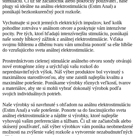
stimuláciu. Či už ste začiatočník alebo pokročilý používateľ, naše
plugy sú ideálne na análnu elektrostimuláciu (Estim Anal) a
ponúkajú bezkonkurenčný pocit rozkoše.
Vychutnajte si pocit jemných elektrických impulzov, keď kolík
pohodlne zotrváva v análnom otvore a poskytuje vám intenzívne
pocity. Pre tých, ktorí hľadajú intenzívnejšiu stimuláciu, ponúkajú
naše sondy hĺbkový zážitok z análnej elektrostimulácie. Vďaka
svojmu štíhlemu a dlhému tvaru vám umožnia ponoriť sa ešte hlbšie
do vzrušujúceho sveta análnej elektrostimulácie.
Prostredníctvom cielenej stimulácie análneho otvoru sondy otvárajú
nové erotogénne zóny a urýchľujú vašu rozkoš do
nepredstaviteľných výšok. Náš výber produktov bol vyvinutý s
maximálnou starostlivosťou, aby sme zaistili najlepšiu kvalitu a
maximálne potešenie. Ponúkame výrobky rôznych veľkostí, tvarov
a materiálov, aby ste si mohli vybrať dokonalý výrobok podľa
svojich individuálnych potrieb.
Naše výrobky sú navrhnuté s ohľadom na análnu elektrostimuláciu
(Estim Anal) a vaše potešenie. Ponorte sa do fascinujúceho sveta
análnej elektrostimulácie a nájdite si výrobky, ktoré najlepšie
vyhovujú vašim preferenciám a túžbam. Či už ste začiatočník alebo
skúsený používateľ, náš výber výrobkov vám ponúka neobmedzené
možnosti na zvýšenie vašej rozkoše a vytvorenie nezabudnuteľných