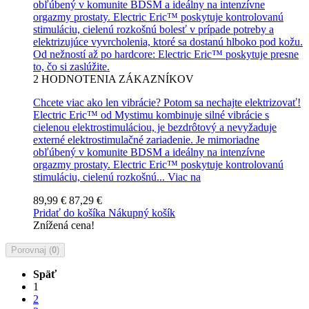
obľúbený v komunite BDSM a ideálny na intenzívne
orgazmy prostaty. Electric Eric™ poskytuje kontrolovanú
stimuláciu, cielenú rozkošnú bolesť v prípade potreby a
elektrizujúce vyvrcholenia, ktoré sa dostanú hlboko pod kožu.
Od nežností až po hardcore: Electric Eric™ poskytuje presne
to, čo si zaslúžite.
2
HODNOTENIA ZÁKAZNÍKOV
Chcete viac ako len vibrácie? Potom sa nechajte elektrizovať!
Electric Eric™ od Mystimu kombinuje silné vibrácie s
cielenou elektrostimuláciou, je bezdrôtový a nevyžaduje
externé elektrostimulačné zariadenie. Je mimoriadne
obľúbený v komunite BDSM a ideálny na intenzívne
orgazmy prostaty. Electric Eric™ poskytuje kontrolovanú
stimuláciu, cielenú rozkošnú...
Viac na
89,99 €
87,29 €
Pridať do košíka
Nákupný košík
Znížená cena!
Porovnaj (
0
)
Späť
1
2