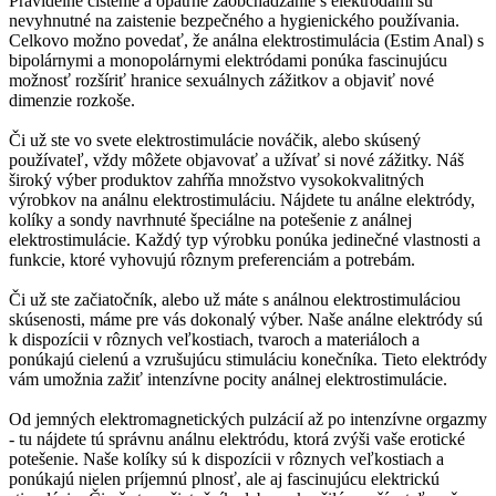
Pravidelné čistenie a opatrné zaobchádzanie s elektródami sú
nevyhnutné na zaistenie bezpečného a hygienického používania.
Celkovo možno povedať, že análna elektrostimulácia (Estim Anal) s
bipolárnymi a monopolárnymi elektródami ponúka fascinujúcu
možnosť rozšíriť hranice sexuálnych zážitkov a objaviť nové
dimenzie rozkoše.
Či už ste vo svete elektrostimulácie nováčik, alebo skúsený
používateľ, vždy môžete objavovať a užívať si nové zážitky. Náš
široký výber produktov zahŕňa množstvo vysokokvalitných
výrobkov na análnu elektrostimuláciu. Nájdete tu análne elektródy,
kolíky a sondy navrhnuté špeciálne na potešenie z análnej
elektrostimulácie. Každý typ výrobku ponúka jedinečné vlastnosti a
funkcie, ktoré vyhovujú rôznym preferenciám a potrebám.
Či už ste začiatočník, alebo už máte s análnou elektrostimuláciou
skúsenosti, máme pre vás dokonalý výber. Naše análne elektródy sú
k dispozícii v rôznych veľkostiach, tvaroch a materiáloch a
ponúkajú cielenú a vzrušujúcu stimuláciu konečníka. Tieto elektródy
vám umožnia zažiť intenzívne pocity análnej elektrostimulácie.
Od jemných elektromagnetických pulzácií až po intenzívne orgazmy
- tu nájdete tú správnu análnu elektródu, ktorá zvýši vaše erotické
potešenie. Naše kolíky sú k dispozícii v rôznych veľkostiach a
ponúkajú nielen príjemnú plnosť, ale aj fascinujúcu elektrickú