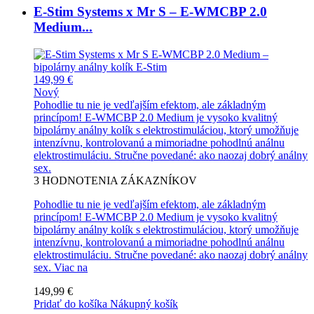
E-Stim Systems x Mr S – E-WMCBP 2.0
Medium...
149,99 €
Nový
Pohodlie tu nie je vedľajším efektom, ale základným
princípom! E-WMCBP 2.0 Medium je vysoko kvalitný
bipolárny análny kolík s elektrostimuláciou, ktorý umožňuje
intenzívnu, kontrolovanú a mimoriadne pohodlnú análnu
elektrostimuláciu. Stručne povedané: ako naozaj dobrý análny
sex.
3
HODNOTENIA ZÁKAZNÍKOV
Pohodlie tu nie je vedľajším efektom, ale základným
princípom! E-WMCBP 2.0 Medium je vysoko kvalitný
bipolárny análny kolík s elektrostimuláciou, ktorý umožňuje
intenzívnu, kontrolovanú a mimoriadne pohodlnú análnu
elektrostimuláciu. Stručne povedané: ako naozaj dobrý análny
sex.
Viac na
149,99 €
Pridať do košíka
Nákupný košík