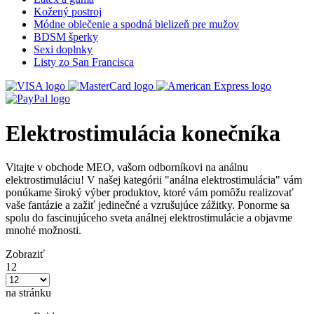
Kožený postroj
Módne oblečenie a spodná bielizeň pre mužov
BDSM šperky
Sexi doplnky
Listy zo San Francisca
Elektrostimulácia konečníka
Vitajte v obchode MEO, vašom odborníkovi na análnu
elektrostimuláciu! V našej kategórii "análna elektrostimulácia" vám
ponúkame široký výber produktov, ktoré vám pomôžu realizovať
vaše fantázie a zažiť jedinečné a vzrušujúce zážitky. Ponorme sa
spolu do fascinujúceho sveta análnej elektrostimulácie a objavme
mnohé možnosti.
Zobraziť
12
na stránku