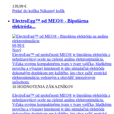
139,99 €
Pridať do košíka
Nákupný košík
ElectroEgg™ od MEO® - Bipolárna
elektróda...
69,99 €
Nový
ElectroEgg™ od spoločnosti MEO® je bipolárna elektróda z
nehrdzavejúcej ocele na cielenú análnu elektrostimuláciu.
Vďaka svojmu kompaktnému tvaru v tvare vajíčka, hladkému
povrchu a výraznej hmotnosti je táto stimulačná elektróda
dokonalým doplnkom pre každého, kto chce zažiť erotickú
elektrostimuláciu vedomým a obzvlášť intenzívnym
spôsobom.
16
HODNOTENIA ZÁKAZNÍKOV
ElectroEgg™ od spoločnosti MEO® je bipolárna elektróda z
nehrdzavejúcej ocele na cielenú análnu elektrostimuláciu.
Vďaka svojmu kompaktnému tvaru v tvare vajíčka, hladkému
povrchu a výraznej hmotnosti je táto stimulačná elektróda
dokonalým doplnkom pre každého, kto chce zažiť erotickú