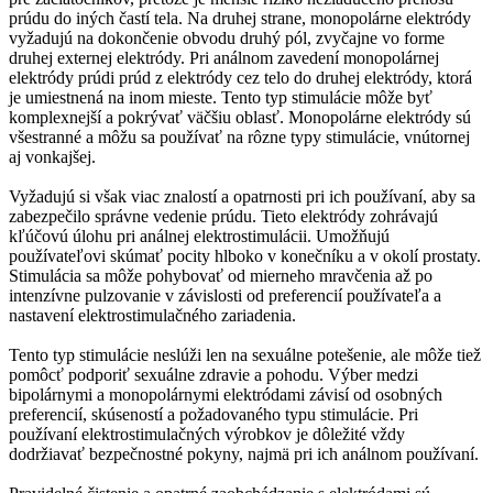
prúdu do iných častí tela. Na druhej strane, monopolárne elektródy
vyžadujú na dokončenie obvodu druhý pól, zvyčajne vo forme
druhej externej elektródy. Pri análnom zavedení monopolárnej
elektródy prúdi prúd z elektródy cez telo do druhej elektródy, ktorá
je umiestnená na inom mieste. Tento typ stimulácie môže byť
komplexnejší a pokrývať väčšiu oblasť. Monopolárne elektródy sú
všestranné a môžu sa používať na rôzne typy stimulácie, vnútornej
aj vonkajšej.
Vyžadujú si však viac znalostí a opatrnosti pri ich používaní, aby sa
zabezpečilo správne vedenie prúdu. Tieto elektródy zohrávajú
kľúčovú úlohu pri análnej elektrostimulácii. Umožňujú
používateľovi skúmať pocity hlboko v konečníku a v okolí prostaty.
Stimulácia sa môže pohybovať od mierneho mravčenia až po
intenzívne pulzovanie v závislosti od preferencií používateľa a
nastavení elektrostimulačného zariadenia.
Tento typ stimulácie neslúži len na sexuálne potešenie, ale môže tiež
pomôcť podporiť sexuálne zdravie a pohodu. Výber medzi
bipolárnymi a monopolárnymi elektródami závisí od osobných
preferencií, skúseností a požadovaného typu stimulácie. Pri
používaní elektrostimulačných výrobkov je dôležité vždy
dodržiavať bezpečnostné pokyny, najmä pri ich análnom používaní.