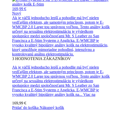
169,99 €
Nový
Ak je väčší jednoducho lepší a pohodlie má byť nielen
vedľajším efektom, ale samotným princípom, potom je E-
WMCBP 2.0 Large tou správnou voľbou. Tento análny kolík
určený na sexuálnu elektrostimuláciu je výsledkom
spolupráce medzi spoločnosťami Mr. S Leather zo San
Francisca a E-Stim Systems z Anglicka. E-WMCBP je
vysoko kvalitný bipolárny análny kolík na elektrostimuláciu,
ktorý umožňuje mimoriadne pohodlnú, intenzívnu a
kontrolovanú análnu elektrostimuláciu.
3
HODNOTENIA ZÁKAZNÍKOV
Ak je väčší jednoducho lepší a pohodlie má byť nielen
vedľajším efektom, ale samotným princípom, potom je E-
WMCBP 2.0 Large tou správnou voľbou. Tento análny kolík
určený na sexuálnu elektrostimuláciu je výsledkom
spolupráce medzi spoločnosťami Mr. S Leather zo San
Francisca a E-Stim Systems z Anglicka. E-WMCBP je
vysoko kvalitný bipolárny análny kolík na...
Viac na
169,99 €
Pridať do košíka
Nákupný košík