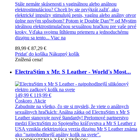
Stále nemáte skúsenosti s vaginálnou alebo análnou
elektrostimuláciou? Chceli by ste prvýkrát zažiť, ako
elektrické impulzy stimulujú penis, vagínu alebo análny otvor
úplne novým spôsobom? Potom je Double Dan™ od Mystim
ideálnou elektrostimulačnou sexuálnou hračkou pre vaše prvé
kroky. Vďaka svojmu štíhlemu priemeru a jednoduchému
dizajnu sa tento...
Viac na
89,99 €
87,29 €
Pridať do košíka
Nákupný košík
Znížená cena!
ElectraStim x Mr. S Leather - World's Most...
149,99 €
119,99 €
Čoskoro
Akcie
Zabudnite na všetko, čo ste si mysleli, že viete o análnych
sexuálnych hračkách: Análna zátka od ElectraStim x Mr S
Leather stanovuje nové štandardy! Prelomové partnerstvo
medzi ElectraStim zo Spojeného kráľovstva a Mr S Leather z
USA vznikla elektrizujúca verzia dizajnu Mr S Leather známa
ako "najpohodlnejší análny kolík na svete".