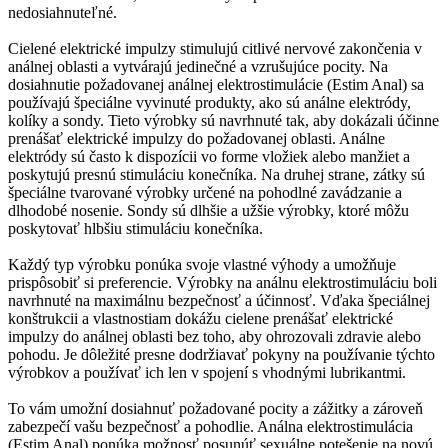
nedosiahnuteľné.
Cielené elektrické impulzy stimulujú citlivé nervové zakončenia v
análnej oblasti a vytvárajú jedinečné a vzrušujúce pocity. Na
dosiahnutie požadovanej análnej elektrostimulácie (Estim Anal) sa
používajú špeciálne vyvinuté produkty, ako sú análne elektródy,
kolíky a sondy. Tieto výrobky sú navrhnuté tak, aby dokázali účinne
prenášať elektrické impulzy do požadovanej oblasti. Análne
elektródy sú často k dispozícii vo forme vložiek alebo manžiet a
poskytujú presnú stimuláciu konečníka. Na druhej strane, zátky sú
špeciálne tvarované výrobky určené na pohodlné zavádzanie a
dlhodobé nosenie. Sondy sú dlhšie a užšie výrobky, ktoré môžu
poskytovať hlbšiu stimuláciu konečníka.
Každý typ výrobku ponúka svoje vlastné výhody a umožňuje
prispôsobiť si preferencie. Výrobky na análnu elektrostimuláciu boli
navrhnuté na maximálnu bezpečnosť a účinnosť. Vďaka špeciálnej
konštrukcii a vlastnostiam dokážu cielene prenášať elektrické
impulzy do análnej oblasti bez toho, aby ohrozovali zdravie alebo
pohodu. Je dôležité presne dodržiavať pokyny na používanie týchto
výrobkov a používať ich len v spojení s vhodnými lubrikantmi.
To vám umožní dosiahnuť požadované pocity a zážitky a zároveň
zabezpečí vašu bezpečnosť a pohodlie. Análna elektrostimulácia
(Estim Anal) ponúka možnosť posunúť sexuálne potešenie na novú