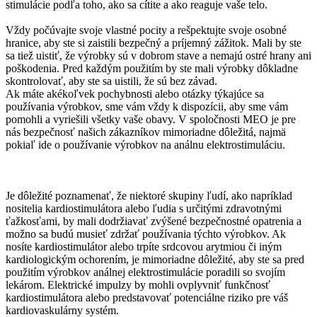
stimulácie podľa toho, ako sa cítite a ako reaguje vaše telo.
Vždy počúvajte svoje vlastné pocity a rešpektujte svoje osobné
hranice, aby ste si zaistili bezpečný a príjemný zážitok. Mali by ste
sa tiež uistiť, že výrobky sú v dobrom stave a nemajú ostré hrany ani
poškodenia. Pred každým použitím by ste mali výrobky dôkladne
skontrolovať, aby ste sa uistili, že sú bez závad.
Ak máte akékoľvek pochybnosti alebo otázky týkajúce sa
používania výrobkov, sme vám vždy k dispozícii, aby sme vám
pomohli a vyriešili všetky vaše obavy. V spoločnosti MEO je pre
nás bezpečnosť našich zákazníkov mimoriadne dôležitá, najmä
pokiaľ ide o používanie výrobkov na análnu elektrostimuláciu.
Je dôležité poznamenať, že niektoré skupiny ľudí, ako napríklad
nositelia kardiostimulátora alebo ľudia s určitými zdravotnými
ťažkosťami, by mali dodržiavať zvýšené bezpečnostné opatrenia a
možno sa budú musieť zdržať používania týchto výrobkov. Ak
nosíte kardiostimulátor alebo trpíte srdcovou arytmiou či iným
kardiologickým ochorením, je mimoriadne dôležité, aby ste sa pred
použitím výrobkov análnej elektrostimulácie poradili so svojím
lekárom. Elektrické impulzy by mohli ovplyvniť funkčnosť
kardiostimulátora alebo predstavovať potenciálne riziko pre váš
kardiovaskulárny systém.