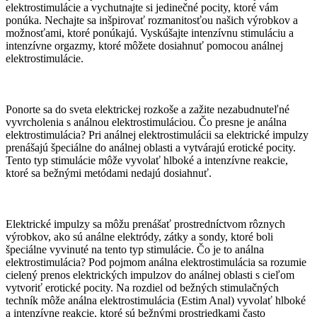
elektrostimulácie a vychutnajte si jedinečné pocity, ktoré vám
ponúka. Nechajte sa inšpirovať rozmanitosťou našich výrobkov a
možnosťami, ktoré ponúkajú. Vyskúšajte intenzívnu stimuláciu a
intenzívne orgazmy, ktoré môžete dosiahnuť pomocou análnej
elektrostimulácie.
Ponorte sa do sveta elektrickej rozkoše a zažite nezabudnuteľné
vyvrcholenia s análnou elektrostimuláciou. Čo presne je análna
elektrostimulácia? Pri análnej elektrostimulácii sa elektrické impulzy
prenášajú špeciálne do análnej oblasti a vytvárajú erotické pocity.
Tento typ stimulácie môže vyvolať hlboké a intenzívne reakcie,
ktoré sa bežnými metódami nedajú dosiahnuť.
Elektrické impulzy sa môžu prenášať prostredníctvom rôznych
výrobkov, ako sú análne elektródy, zátky a sondy, ktoré boli
špeciálne vyvinuté na tento typ stimulácie. Čo je to análna
elektrostimulácia? Pod pojmom análna elektrostimulácia sa rozumie
cielený prenos elektrických impulzov do análnej oblasti s cieľom
vytvoriť erotické pocity. Na rozdiel od bežných stimulačných
techník môže análna elektrostimulácia (Estim Anal) vyvolať hlboké
a intenzívne reakcie, ktoré sú bežnými prostriedkami často