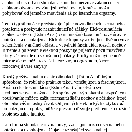
análnej oblasti. Táto stimulácia stimuluje nervové zakončenia v
análnom otvore a vytvára jedinečné pocity, ktoré sa môžu
pohybovať od jemného mravčenia až po intenzívne orgazmy.
Tento typ stimulácie predstavuje úplne novú dimenziu sexuálneho
potešenia a poskytuje nezabudnuteľné zážitky. Elektrostimulácia
análneho otvoru (Estim Anal) vám umožní dosiahnuť nové úrovne
potešenia a uspokojenia. Elektrické impulzy aktivujú citlivé nervové
zakončenia v análnej oblasti a vytvárajú fascinujúci rozsah pocitov.
Brnenie a pulzovanie elektród poskytuje príjemný pocit mravčenia,
ktorý vás uvedie do vzrušujúcej nálady. Pocity môžu byť jemné a
mierne alebo môžu viesť k intenzívnym orgazmom, ktoré
rozochvejú vaše zmysly.
Každý prežíva análnu elektrostimuláciu (Estim Anal) iným
spôsobom, čo robí túto praktiku takou vzrušujúcou a fascinujúcou.
Análna elektrostimulácia (Estim Anal) vám otvára svet
neobmedzených možností. So správnymi výrobkami a bezpečným
používaním môžete zažiť rozmanitú škálu pocitov a zážitkov, ktoré
obohatia váš milostný život. Od jemných elektrických dotykov až
po pulzujúce impulzy, môžete preskúmať svoje preferencie a rozšíriť
svoje sexuálne hranice.
Táto forma stimulácie otvára nový, vzrušujúci rozmer sexuálneho
potešenia a uspokojenia. Objavte vzrušujúci svet análnej