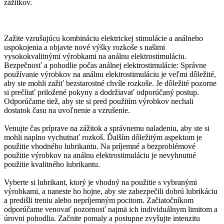
zážitkov.
Zažite vzrušujúcu kombináciu elektrickej stimulácie a análneho
uspokojenia a objavte nové výšky rozkoše s našimi
vysokokvalitnými výrobkami na análnu elektrostimuláciu.
Bezpečnosť a pohodlie počas análnej elektrostimulácie: Správne
používanie výrobkov na análnu elektrostimuláciu je veľmi dôležité,
aby ste mohli zažiť bezstarostné chvíle rozkoše. Je dôležité pozorne
si prečítať priložené pokyny a dodržiavať odporúčaný postup.
Odporúčame tiež, aby ste si pred použitím výrobkov nechali
dostatok času na uvoľnenie a vzrušenie.
Venujte čas príprave na zážitok a správnemu naladeniu, aby ste si
mohli naplno vychutnať rozkoš. Ďalším dôležitým aspektom je
použitie vhodného lubrikantu. Na príjemné a bezproblémové
použitie výrobkov na análnu elektrostimuláciu je nevyhnutné
použitie kvalitného lubrikantu.
Vyberte si lubrikant, ktorý je vhodný na použitie s vybranými
výrobkami, a naneste ho hojne, aby ste zabezpečili dobrú lubrikáciu
a predišli treniu alebo nepríjemným pocitom. Začiatočníkom
odporúčame venovať pozornosť najmä ich individuálnym limitom a
úrovni pohodlia. Začnite pomaly a postupne zvyšujte intenzitu