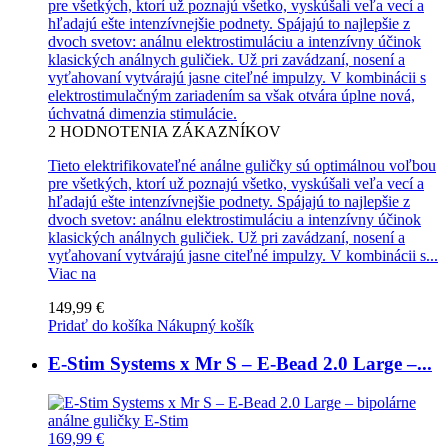
pre všetkých, ktorí už poznajú všetko, vyskúšali veľa vecí a
hľadajú ešte intenzívnejšie podnety. Spájajú to najlepšie z
dvoch svetov: análnu elektrostimuláciu a intenzívny účinok
klasických análnych guličiek. Už pri zavádzaní, nosení a
vyťahovaní vytvárajú jasne citeľné impulzy. V kombinácii s
elektrostimulačným zariadením sa však otvára úplne nová,
úchvatná dimenzia stimulácie.
2
HODNOTENIA ZÁKAZNÍKOV
Tieto elektrifikovateľné análne guličky sú optimálnou voľbou
pre všetkých, ktorí už poznajú všetko, vyskúšali veľa vecí a
hľadajú ešte intenzívnejšie podnety. Spájajú to najlepšie z
dvoch svetov: análnu elektrostimuláciu a intenzívny účinok
klasických análnych guličiek. Už pri zavádzaní, nosení a
vyťahovaní vytvárajú jasne citeľné impulzy. V kombinácii s...
Viac na
149,99 €
Pridať do košíka
Nákupný košík
E-Stim Systems x Mr S – E-Bead 2.0 Large –...
169,99 €