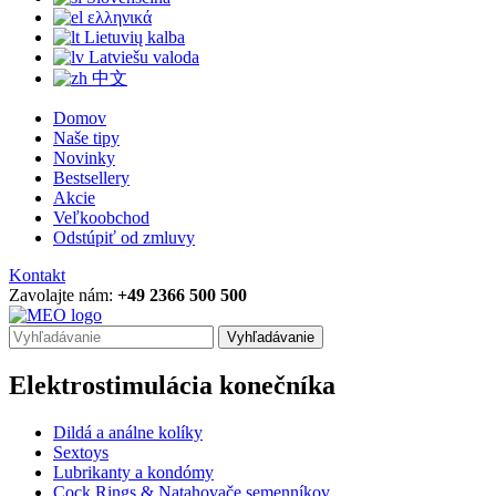
ελληνικά
Lietuvių kalba
Latviešu valoda
中文
Domov
Naše tipy
Novinky
Bestsellery
Akcie
Veľkoobchod
Odstúpiť od zmluvy
Kontakt
Zavolajte nám:
+49 2366 500 500
Vyhľadávanie
Elektrostimulácia konečníka
Dildá a análne kolíky
Sextoys
Lubrikanty a kondómy
Cock Rings & Natahovače semenníkov