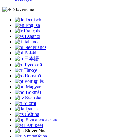
Slovenčina
Deutsch
English
Français
Español
Italiano
Nederlands
Polski
日本語
Русский
Türkçe
Română
Português
Magyar
Bokmål
Svenska
Suomi
Dansk
Čeština
български език
Eesti keel
Slovenčina
Slovenščina