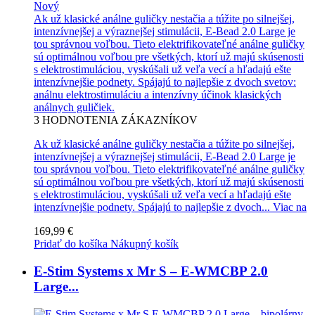
Nový
Ak už klasické análne guličky nestačia a túžite po silnejšej,
intenzívnejšej a výraznejšej stimulácii, E-Bead 2.0 Large je
tou správnou voľbou. Tieto elektrifikovateľné análne guličky
sú optimálnou voľbou pre všetkých, ktorí už majú skúsenosti
s elektrostimuláciou, vyskúšali už veľa vecí a hľadajú ešte
intenzívnejšie podnety. Spájajú to najlepšie z dvoch svetov:
análnu elektrostimuláciu a intenzívny účinok klasických
análnych guličiek.
3
HODNOTENIA ZÁKAZNÍKOV
Ak už klasické análne guličky nestačia a túžite po silnejšej,
intenzívnejšej a výraznejšej stimulácii, E-Bead 2.0 Large je
tou správnou voľbou. Tieto elektrifikovateľné análne guličky
sú optimálnou voľbou pre všetkých, ktorí už majú skúsenosti
s elektrostimuláciou, vyskúšali už veľa vecí a hľadajú ešte
intenzívnejšie podnety. Spájajú to najlepšie z dvoch...
Viac na
169,99 €
Pridať do košíka
Nákupný košík
E-Stim Systems x Mr S – E-WMCBP 2.0
Large...