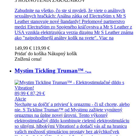
3
HODNOTENIA ZÁKAZNÍKOV
Zabudnite na všetko, čo ste si mysleli, že viete o análnych
sexuálnych hračkách: Análna zátka od ElectraStim x Mr S
Leather stanovuje nové štandardy! Prelomové partnerstvo
medzi ElectraStim zo Spojeného kráľovstva a Mr S Leather z
USA vznikla elektrizujúca verzia dizajnu Mr S Leather známa
ako "najpohodlnejší análny kolík na svete".
Viac na
149,99 €
119,99 €
Pridať do košíka
Nákupný košík
Znížená cena!
Mystim Tickling Truman™ -...
89,99 €
87,29 €
Akcie
Nechajte sa dojčiť a priviesť k orgazmu - či už chcete, alebo
nie. S Tickling Truman™ od Mystimu zažijete vynútený
orgazmus na úplne novej úrovni. Tento výkonný
elektrostimulačný dildo kombinuje cielenú elektrostimuláciu
so silnými, hlbokými Vibration! a dotlačí vás až na hranicu
vašich možností stimuláciou prostaty bez akýchkoľvek