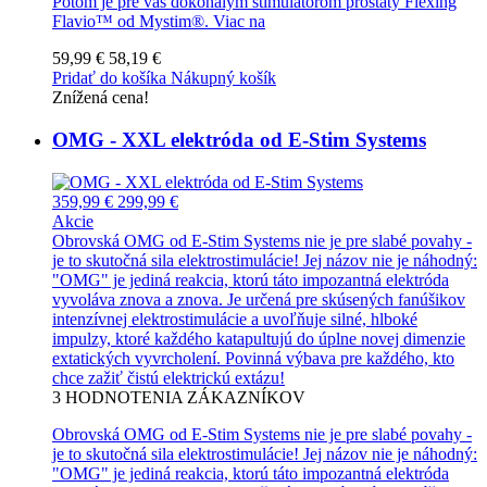
Potom je pre vás dokonalým stimulátorom prostaty Flexing
Flavio™ od Mystim®.
Viac na
59,99 €
58,19 €
Pridať do košíka
Nákupný košík
Znížená cena!
OMG - XXL elektróda od E-Stim Systems
359,99 €
299,99 €
Akcie
Obrovská OMG od E-Stim Systems nie je pre slabé povahy -
je to skutočná sila elektrostimulácie! Jej názov nie je náhodný:
"OMG" je jediná reakcia, ktorú táto impozantná elektróda
vyvoláva znova a znova. Je určená pre skúsených fanúšikov
intenzívnej elektrostimulácie a uvoľňuje silné, hlboké
impulzy, ktoré každého katapultujú do úplne novej dimenzie
extatických vyvrcholení. Povinná výbava pre každého, kto
chce zažiť čistú elektrickú extázu!
3
HODNOTENIA ZÁKAZNÍKOV
Obrovská OMG od E-Stim Systems nie je pre slabé povahy -
je to skutočná sila elektrostimulácie! Jej názov nie je náhodný:
"OMG" je jediná reakcia, ktorú táto impozantná elektróda