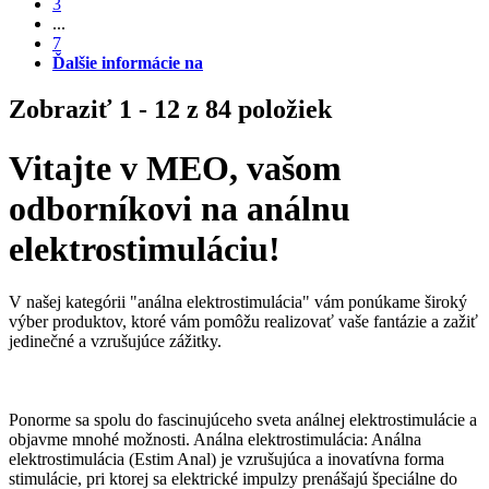
3
...
7
Ďalšie informácie na
Zobraziť 1 - 12 z 84 položiek
Vitajte v MEO, vašom
odborníkovi na análnu
elektrostimuláciu!
V našej kategórii "análna elektrostimulácia" vám ponúkame široký
výber produktov, ktoré vám pomôžu realizovať vaše fantázie a zažiť
jedinečné a vzrušujúce zážitky.
Ponorme sa spolu do fascinujúceho sveta análnej elektrostimulácie a
objavme mnohé možnosti. Análna elektrostimulácia: Análna
elektrostimulácia (Estim Anal) je vzrušujúca a inovatívna forma
stimulácie, pri ktorej sa elektrické impulzy prenášajú špeciálne do