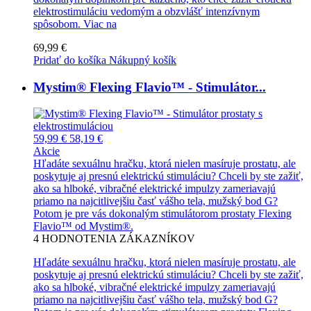
elektrostimuláciu vedomým a obzvlášť intenzívnym
spôsobom.
Viac na
69,99 €
Pridať do košíka
Nákupný košík
Mystim® Flexing Flavio™ - Stimulátor...
59,99 €
58,19 €
Akcie
Hľadáte sexuálnu hračku, ktorá nielen masíruje prostatu, ale
poskytuje aj presnú elektrickú stimuláciu? Chceli by ste zažiť,
ako sa hlboké, vibračné elektrické impulzy zameriavajú
priamo na najcitlivejšiu časť vášho tela, mužský bod G?
Potom je pre vás dokonalým stimulátorom prostaty Flexing
Flavio™ od Mystim®.
4
HODNOTENIA ZÁKAZNÍKOV
Hľadáte sexuálnu hračku, ktorá nielen masíruje prostatu, ale
poskytuje aj presnú elektrickú stimuláciu? Chceli by ste zažiť,
ako sa hlboké, vibračné elektrické impulzy zameriavajú
priamo na najcitlivejšiu časť vášho tela, mužský bod G?