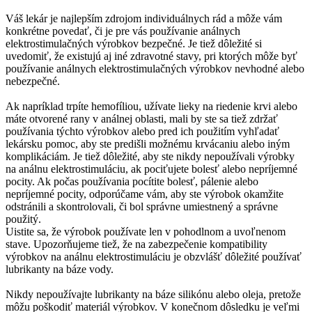
Váš lekár je najlepším zdrojom individuálnych rád a môže vám
konkrétne povedať, či je pre vás používanie análnych
elektrostimulačných výrobkov bezpečné. Je tiež dôležité si
uvedomiť, že existujú aj iné zdravotné stavy, pri ktorých môže byť
používanie análnych elektrostimulačných výrobkov nevhodné alebo
nebezpečné.
Ak napríklad trpíte hemofíliou, užívate lieky na riedenie krvi alebo
máte otvorené rany v análnej oblasti, mali by ste sa tiež zdržať
používania týchto výrobkov alebo pred ich použitím vyhľadať
lekársku pomoc, aby ste predišli možnému krvácaniu alebo iným
komplikáciám. Je tiež dôležité, aby ste nikdy nepoužívali výrobky
na análnu elektrostimuláciu, ak pociťujete bolesť alebo nepríjemné
pocity. Ak počas používania pocítite bolesť, pálenie alebo
nepríjemné pocity, odporúčame vám, aby ste výrobok okamžite
odstránili a skontrolovali, či bol správne umiestnený a správne
použitý.
Uistite sa, že výrobok používate len v pohodlnom a uvoľnenom
stave. Upozorňujeme tiež, že na zabezpečenie kompatibility
výrobkov na análnu elektrostimuláciu je obzvlášť dôležité používať
lubrikanty na báze vody.
Nikdy nepoužívajte lubrikanty na báze silikónu alebo oleja, pretože
môžu poškodiť materiál výrobkov. V konečnom dôsledku je veľmi