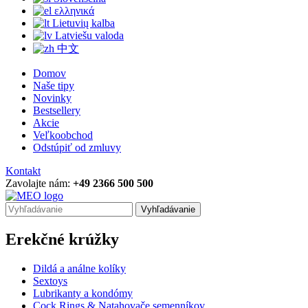
ελληνικά
Lietuvių kalba
Latviešu valoda
中文
Domov
Naše tipy
Novinky
Bestsellery
Akcie
Veľkoobchod
Odstúpiť od zmluvy
Kontakt
Zavolajte nám:
+49 2366 500 500
Vyhľadávanie
Erekčné krúžky
Dildá a análne kolíky
Sextoys
Lubrikanty a kondómy
Cock Rings & Natahovače semenníkov