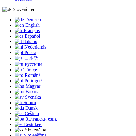
Slovenčina
Deutsch
English
Français
Español
Italiano
Nederlands
Polski
日本語
Русский
Türkçe
Română
Português
Magyar
Bokmål
Svenska
Suomi
Dansk
Čeština
български език
Eesti keel
Slovenčina
Slovenščina