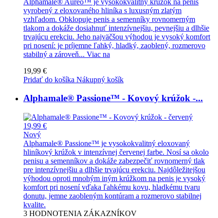
Alphamale® Aureo™ je vysokokvalitný krúžok na penis
vyrobený z eloxovaného hliníka s luxusným zlatým
vzhľadom. Obklopuje penis a semenníky rovnomerným
tlakom a dokáže dosiahnuť intenzívnejšiu, pevnejšiu a dlhšie
trvajúcu erekciu. Jeho najväčšou výhodou je vysoký komfort
pri nosení: je príjemne ľahký, hladký, zaoblený, rozmerovo
stabilný a zároveň...
Viac na
19,99 €
Pridať do košíka
Nákupný košík
Alphamale® Passione™ - Kovový krúžok -...
19,99 €
Nový
Alphamale® Passione™ je vysokokvalitný eloxovaný
hliníkový krúžok v intenzívnej červenej farbe. Nosí sa okolo
penisu a semenníkov a dokáže zabezpečiť rovnomerný tlak
pre intenzívnejšiu a dlhšie trvajúcu erekciu. Najdôležitejšou
výhodou oproti mnohým iným krúžkom na penis je vysoký
komfort pri nosení vďaka ľahkému kovu, hladkému tvaru
donutu, jemne zaobleným kontúram a rozmerovo stabilnej
kvalite.
3
HODNOTENIA ZÁKAZNÍKOV