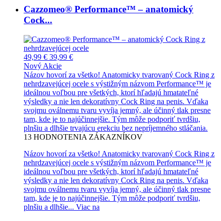
Cazzomeo® Performance™ – anatomický
Cock...
49,99 €
39,99 €
Nový
Akcie
Názov hovorí za všetko! Anatomicky tvarovaný Cock Ring z
nehrdzavejúcej ocele s výstižným názvom Performance™ je
ideálnou voľbou pre všetkých, ktorí hľadajú hmatateľné
výsledky a nie len dekoratívny Cock Ring na penis. Vďaka
svojmu oválnemu tvaru vyvíja jemný, ale účinný tlak presne
tam, kde je to najúčinnejšie. Tým môže podporiť tvrdšiu,
plnšiu a dlhšie trvajúcu erekciu bez nepríjemného stláčania.
13
HODNOTENIA ZÁKAZNÍKOV
Názov hovorí za všetko! Anatomicky tvarovaný Cock Ring z
nehrdzavejúcej ocele s výstižným názvom Performance™ je
ideálnou voľbou pre všetkých, ktorí hľadajú hmatateľné
výsledky a nie len dekoratívny Cock Ring na penis. Vďaka
svojmu oválnemu tvaru vyvíja jemný, ale účinný tlak presne
tam, kde je to najúčinnejšie. Tým môže podporiť tvrdšiu,
plnšiu a dlhšie...
Viac na