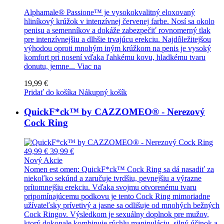
Alphamale® Passione™ je vysokokvalitný eloxovaný
hliníkový krúžok v intenzívnej červenej farbe. Nosí sa okolo
penisu a semenníkov a dokáže zabezpečiť rovnomerný tlak
pre intenzívnejšiu a dlhšie trvajúcu erekciu. Najdôležitejšou
výhodou oproti mnohým iným krúžkom na penis je vysoký
komfort pri nosení vďaka ľahkému kovu, hladkému tvaru
donutu, jemne...
Viac na
19,99 €
Pridať do košíka
Nákupný košík
QuickF*ck™ by CAZZOMEO® - Nerezový
Cock Ring
49,99 €
39,99 €
Nový
Akcie
Nomen est omen: QuickF*ck™ Cock Ring sa dá nasadiť za
niekoľko sekúnd a zaručuje tvrdšiu, pevnejšiu a výrazne
prítomnejšiu erekciu. Vďaka svojmu otvorenému tvaru
pripomínajúcemu podkovu je tento Cock Ring mimoriadne
užívateľsky prívetivý a jasne sa odlišuje od mnohých bežných
Cock Ringov. Výsledkom je sexuálny doplnok pre mužov,
ktorý dokonale kombinuje rýchlu manipuláciu, silný účinok a