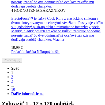
nosenie, zatiaľ čo dve odnímateľné oceľové závažia mu
dodávajú osobitý charakter.
4
HODNOTENIA ZÁKAZNÍKOV
ErectoForce™ je ťažký Cock Ring z elastického silikónu s
dvoma integrovanými oceľovými závažiami. Poskytuje väčšiu
silu, pôsobivý push-up efekt a mimoriadne intenzívny pocit.
Mäkký, hladký povrch erekčného krúžku zaručuje pohodlné
nosenie, zatiaľ čo dve odnímateľné oceľové závažia mu
dodávajú osobitý charakter.
Viac na
19,99 €
Pridať do košíka
Nákupný košík
Porovnaj (
0
)
Späť
1
2
3
...
10
Ďalšie informácie na
Zobraziť 1 - 12 z 120 položiek