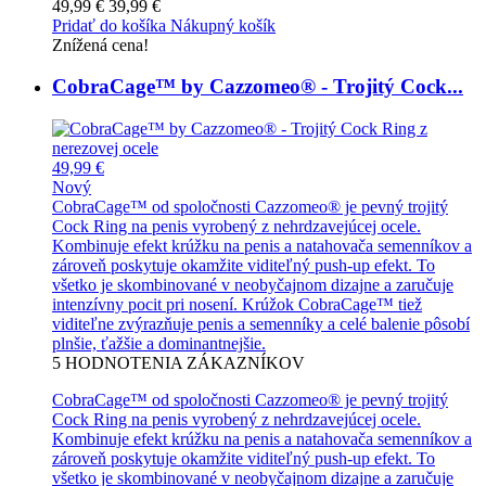
49,99 €
39,99 €
Pridať do košíka
Nákupný košík
Znížená cena!
CobraCage™ by Cazzomeo® - Trojitý Cock...
49,99 €
Nový
CobraCage™ od spoločnosti Cazzomeo® je pevný trojitý
Cock Ring na penis vyrobený z nehrdzavejúcej ocele.
Kombinuje efekt krúžku na penis a natahovača semenníkov a
zároveň poskytuje okamžite viditeľný push-up efekt. To
všetko je skombinované v neobyčajnom dizajne a zaručuje
intenzívny pocit pri nosení. Krúžok CobraCage™ tiež
viditeľne zvýrazňuje penis a semenníky a celé balenie pôsobí
plnšie, ťažšie a dominantnejšie.
5
HODNOTENIA ZÁKAZNÍKOV
CobraCage™ od spoločnosti Cazzomeo® je pevný trojitý
Cock Ring na penis vyrobený z nehrdzavejúcej ocele.
Kombinuje efekt krúžku na penis a natahovača semenníkov a
zároveň poskytuje okamžite viditeľný push-up efekt. To
všetko je skombinované v neobyčajnom dizajne a zaručuje