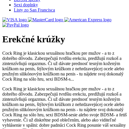
Sexi doplnky
Listy zo San Francisca
Erekčné krúžky
Cock Ring je klasickou sexuálnou hračkou pre mužov - a to z
dobrého dôvodu. Zabezpečujú tvrdšiu erekciu, predlžujú rozkoš a
zintenzívňujú orgazmus. Či už dávate prednosť tesným koženým
krúžkom na penis, štýlovým krúžkom z nehrdzavejúcej ocele alebo
pružným silikónovým krúžkom na penis - tu nájdete svoj dokonalý
Cock Ring na sólo hru, sexi BDSM-s...
Cock Ring je klasickou sexuálnou hračkou pre mužov - a to z
dobrého dôvodu. Zabezpečujú tvrdšiu erekciu, predlžujú rozkoš a
zintenzívňujú orgazmus. Či už dávate prednosť tesným koženým
krúžkom na penis, štýlovým krúžkom z nehrdzavejúcej ocele alebo
pružným silikónovým krúžkom na penis - tu nájdete svoj dokonalý
Cock Ring na sólo hru, sexi BDSM-sesie alebo svoje BDSM- a fetiš
vybavenie. Či už diskrétne pod oblečením, alebo ako viditeľné
vyhlásenie v spálni: dobre padnúci Cock Ring posunie váš sexuálny