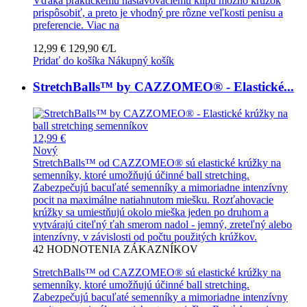
Vďaka praktickému nastavovaciemu klipu možno krúžok
prispôsobiť, a preto je vhodný pre rôzne veľkosti penisu a
preferencie.
Viac na
12,99 €
129,90 €/L
Pridať do košíka
Nákupný košík
StretchBalls™ by CAZZOMEO® - Elastické...
12,99 €
Nový
StretchBalls™ od CAZZOMEO® sú elastické krúžky na
semenníky, ktoré umožňujú účinné ball stretching.
Zabezpečujú bacuľaté semenníky a mimoriadne intenzívny
pocit na maximálne natiahnutom miešku. Rozťahovacie
krúžky sa umiestňujú okolo mieška jeden po druhom a
vytvárajú citeľný ťah smerom nadol - jemný, zreteľný alebo
intenzívny, v závislosti od počtu použitých krúžkov.
42
HODNOTENIA ZÁKAZNÍKOV
StretchBalls™ od CAZZOMEO® sú elastické krúžky na
semenníky, ktoré umožňujú účinné ball stretching.
Zabezpečujú bacuľaté semenníky a mimoriadne intenzívny