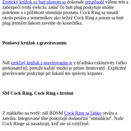
Erotický krúžok so butt plugom sa
dokonale
prispôsobí
vášmu telu a
zabezpečí tvrdú erekciu, zatiaľ čo butt plug poskytuje análne
potešenie a s pôžitkom stimuluje prostatu. Cock Ring sa nasadí
okolo penisu a semenníkov ako bežný Cock Ring a potom sa butt
plug jemným tlakom zavedie do konečníka.
Penisový krúžok s gravírovaním
Náš
erekčný krúžok s gravírovaním je
z hľadiska exkluzivity ťažko
prekonateľný, pretože každý model je prísne limitovaný. Explicitné
gravírovanie poskytuje pri šukaní ten správny kopanec.
SM Cock Ring, Cock Ring s hrotmi
Z mäkkého na tvrdý: náš BDSM
Cock Ring sa ľahko
otvára a
zatvára. Integrované tŕne poskytujú dodatočnú "stimuláciu". Naše
Cock Ringe sa nasadzujú, keď nie sú vztýčené.