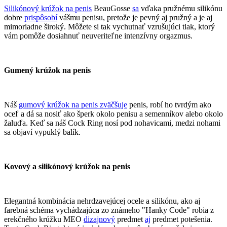
Silikónový krúžok na penis
BeauGosse
sa
vďaka pružnému silikónu
dobre
prispôsobí
vášmu penisu, pretože je pevný aj pružný a je aj
mimoriadne široký. Môžete si tak vychutnať vzrušujúci tlak, ktorý
vám pomôže dosiahnuť neuveriteľne intenzívny orgazmus.
Gumený krúžok na penis
Náš
gumový krúžok na penis zväčšuje
penis, robí ho tvrdým ako
oceľ a dá sa nosiť ako šperk okolo penisu a semenníkov alebo okolo
žaluďa. Keď sa náš Cock Ring nosí pod nohavicami, medzi nohami
sa objaví vypuklý balík.
Kovový a silikónový krúžok na penis
Elegantná kombinácia nehrdzavejúcej ocele a silikónu, ako aj
farebná schéma vychádzajúca zo známeho "Hanky Code" robia z
erekčného krúžku MEO
dizajnový
predmet
aj
predmet potešenia.