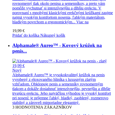
rovnomerný tlak okolo penisu a semenníkov, a preto vám
pomôže vychutnať si intenzívnejšiu a dlhšiu erekciu. V
porovnaní s mnohými klasickými erekčnými krúžkami zaujme
najmä vysokým komfortom nosenia, ľahkým materiálom,
hladkým povrchom a ergonomickým...
Viac na
19,99 €
Pridať do košíka
Nákupný košík
Alphamale® Aureo™ - Kovový krúžok na
penis...
19,99 €
Nový
Alphamale® Aureo™ je vysokokvalitný krúžok na penis
vyrobený z eloxovaného hliníka s luxusným zlatým
vzhľadom. Obklopuje penis a semenníky rovnomerným
tlakom a dokáže dosiahnuť intenzívnejšiu, pevnejšiu a dlhšie
trvajúcu erekciu. Jeho najväčšou výhodou je vysoký komfort
pri nosení: je príjemne ľahký, hladký, zaoblený, rozmerovo
stabilný a zároveň mimoriadne elegantný.
3
HODNOTENIA ZÁKAZNÍKOV