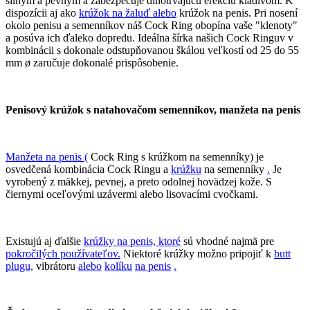
silným a pevným a zabezpečuje dlhotrvajúcu erekciu kladivom. K
dispozícii aj ako
krúžok na žaluď alebo
krúžok na penis. Pri nosení
okolo penisu a semenníkov náš Cock Ring obopína vaše "klenoty"
a posúva ich ďaleko dopredu. Ideálna šírka našich Cock Ringuv v
kombinácii s dokonale odstupňovanou škálou veľkostí od 25 do 55
mm ø zaručuje dokonalé prispôsobenie.
Penisový krúžok s natahovačom semenníkov, manžeta na penis
Manžeta na penis (
Cock Ring s krúžkom na semenníky) je
osvedčená kombinácia Cock Ringu a
krúžku
na semenníky
.
Je
vyrobený z mäkkej, pevnej, a preto odolnej hovädzej kože. S
čiernymi oceľovými uzávermi alebo lisovacími cvočkami.
Existujú aj ďalšie
krúžky na penis, ktoré
sú vhodné najmä pre
pokročilých používateľov.
Niektoré krúžky možno pripojiť k
butt
plugu,
vibrátoru
alebo
kolíku
na penis
.