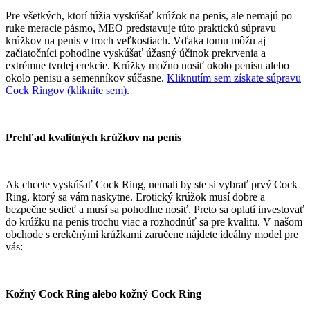
Pre všetkých, ktorí túžia vyskúšať krúžok na penis, ale nemajú po
ruke meracie pásmo, MEO predstavuje túto praktickú súpravu
krúžkov na penis v troch veľkostiach. Vďaka tomu môžu aj
začiatočníci pohodlne vyskúšať úžasný účinok prekrvenia a
extrémne tvrdej erekcie. Krúžky možno nosiť okolo penisu alebo
okolo penisu a semenníkov súčasne.
Kliknutím sem získate súpravu
Cock Ringov (kliknite sem).
Prehľad kvalitných krúžkov na penis
Ak chcete vyskúšať Cock Ring, nemali by ste si vybrať prvý Cock
Ring, ktorý sa vám naskytne. Erotický krúžok musí dobre a
bezpečne sedieť a musí sa pohodlne nosiť. Preto sa oplatí investovať
do krúžku na penis trochu viac a rozhodnúť sa pre kvalitu. V našom
obchode s erekčnými krúžkami zaručene nájdete ideálny model pre
vás:
Kožný Cock Ring alebo kožný Cock Ring