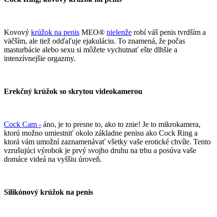
Kovový
krúžok na penis
MEO®
nielenže
robí váš penis tvrdším a
väčším, ale tiež odďaľuje ejakuláciu. To znamená, že počas
masturbácie alebo sexu si môžete vychutnať ešte dlhšie a
intenzívnejšie orgazmy.
Erekčný krúžok so skrytou videokamerou
Cock Cam -
áno, je to presne to, ako to znie! Je to mikrokamera,
ktorú možno umiestniť okolo základne penisu ako Cock Ring a
ktorá vám umožní zaznamenávať všetky vaše erotické chvíle. Tento
vzrušujúci výrobok je prvý svojho druhu na trhu a posúva vaše
domáce videá na vyššiu úroveň.
Silikónový krúžok na penis