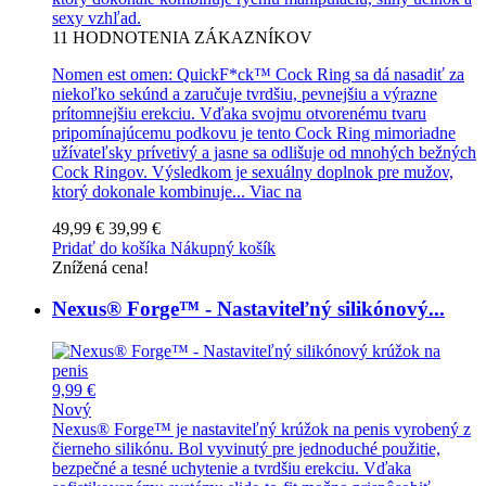
sexy vzhľad.
11
HODNOTENIA ZÁKAZNÍKOV
Nomen est omen: QuickF*ck™ Cock Ring sa dá nasadiť za
niekoľko sekúnd a zaručuje tvrdšiu, pevnejšiu a výrazne
prítomnejšiu erekciu. Vďaka svojmu otvorenému tvaru
pripomínajúcemu podkovu je tento Cock Ring mimoriadne
užívateľsky prívetivý a jasne sa odlišuje od mnohých bežných
Cock Ringov. Výsledkom je sexuálny doplnok pre mužov,
ktorý dokonale kombinuje...
Viac na
49,99 €
39,99 €
Pridať do košíka
Nákupný košík
Znížená cena!
Nexus® Forge™ - Nastaviteľný silikónový...
9,99 €
Nový
Nexus® Forge™ je nastaviteľný krúžok na penis vyrobený z
čierneho silikónu. Bol vyvinutý pre jednoduché použitie,
bezpečné a tesné uchytenie a tvrdšiu erekciu. Vďaka