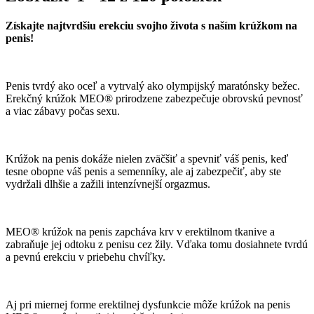
Získajte najtvrdšiu erekciu svojho života s naším krúžkom na
penis!
Penis tvrdý ako oceľ a vytrvalý ako olympijský maratónsky bežec.
Erekčný krúžok MEO® prirodzene zabezpečuje obrovskú pevnosť
a viac zábavy počas sexu.
Krúžok na penis dokáže nielen zväčšiť a spevniť váš penis, keď
tesne obopne váš penis a semenníky, ale aj zabezpečiť, aby ste
vydržali dlhšie a zažili intenzívnejší orgazmus.
MEO® krúžok na penis zapcháva krv v erektilnom tkanive a
zabraňuje jej odtoku z penisu cez žily. Vďaka tomu dosiahnete tvrdú
a pevnú erekciu v priebehu chvíľky.
Aj pri miernej forme erektilnej dysfunkcie môže krúžok na penis