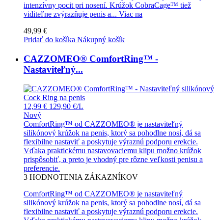
intenzívny pocit pri nosení. Krúžok CobraCage™ tiež
viditeľne zvýrazňuje penis a...
Viac na
49,99 €
Pridať do košíka
Nákupný košík
CAZZOMEO® ComfortRing™ -
Nastaviteľný...
12,99 €
129,90 €/L
Nový
ComfortRing™ od CAZZOMEO® je nastaviteľný
silikónový krúžok na penis, ktorý sa pohodlne nosí, dá sa
flexibilne nastaviť a poskytuje výraznú podporu erekcie.
Vďaka praktickému nastavovaciemu klipu možno krúžok
prispôsobiť, a preto je vhodný pre rôzne veľkosti penisu a
preferencie.
3
HODNOTENIA ZÁKAZNÍKOV
ComfortRing™ od CAZZOMEO® je nastaviteľný
silikónový krúžok na penis, ktorý sa pohodlne nosí, dá sa
flexibilne nastaviť a poskytuje výraznú podporu erekcie.