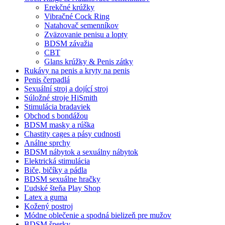
Erekčné krúžky
Vibračné Cock Ring
Natahovač semenníkov
Zväzovanie penisu a lopty
BDSM závažia
CBT
Glans krúžky & Penis zátky
Rukávy na penis a kryty na penis
Penis čerpadlá
Sexuální stroj a dojící stroj
Súložné stroje HiSmith
Stimulácia bradaviek
Obchod s bondážou
BDSM masky a rúška
Chastity cages a pásy cudnosti
Análne sprchy
BDSM nábytok a sexuálny nábytok
Elektrická stimulácia
Biče, bičíky a pádla
BDSM sexuálne hračky
Ľudské šteňa Play Shop
Latex a guma
Kožený postroj
Módne oblečenie a spodná bielizeň pre mužov
BDSM šperky