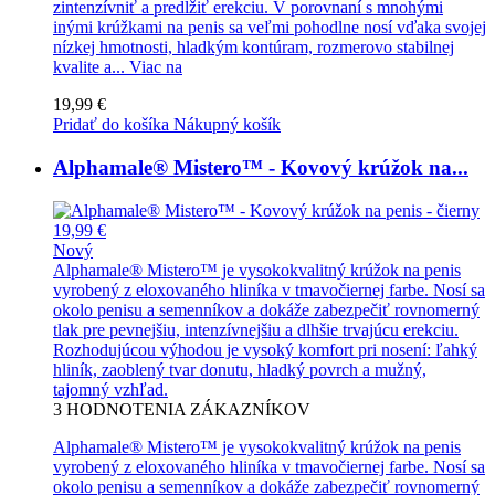
zintenzívniť a predĺžiť erekciu. V porovnaní s mnohými
inými krúžkami na penis sa veľmi pohodlne nosí vďaka svojej
nízkej hmotnosti, hladkým kontúram, rozmerovo stabilnej
kvalite a...
Viac na
19,99 €
Pridať do košíka
Nákupný košík
Alphamale® Mistero™ - Kovový krúžok na...
19,99 €
Nový
Alphamale® Mistero™ je vysokokvalitný krúžok na penis
vyrobený z eloxovaného hliníka v tmavočiernej farbe. Nosí sa
okolo penisu a semenníkov a dokáže zabezpečiť rovnomerný
tlak pre pevnejšiu, intenzívnejšiu a dlhšie trvajúcu erekciu.
Rozhodujúcou výhodou je vysoký komfort pri nosení: ľahký
hliník, zaoblený tvar donutu, hladký povrch a mužný,
tajomný vzhľad.
3
HODNOTENIA ZÁKAZNÍKOV
Alphamale® Mistero™ je vysokokvalitný krúžok na penis
vyrobený z eloxovaného hliníka v tmavočiernej farbe. Nosí sa
okolo penisu a semenníkov a dokáže zabezpečiť rovnomerný