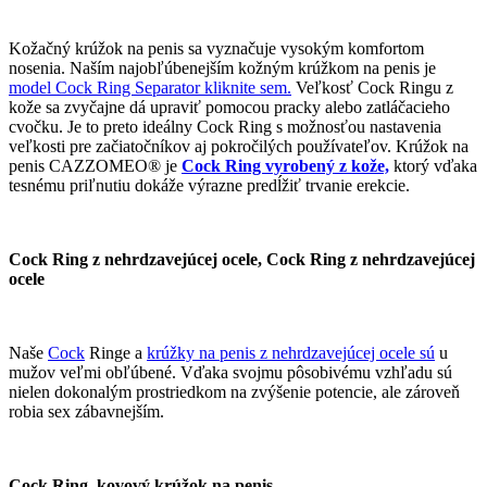
Kožačný krúžok na penis sa vyznačuje vysokým komfortom
nosenia. Naším najobľúbenejším kožným krúžkom na penis je
model Cock Ring Separator kliknite sem.
Veľkosť Cock Ringu z
kože sa zvyčajne dá upraviť pomocou pracky alebo zatláčacieho
cvočku. Je to preto ideálny Cock Ring s možnosťou nastavenia
veľkosti pre začiatočníkov aj pokročilých používateľov. Krúžok na
penis CAZZOMEO® je
Cock Ring vyrobený z kože,
ktorý vďaka
tesnému priľnutiu dokáže výrazne predĺžiť trvanie erekcie.
Cock Ring z nehrdzavejúcej ocele, Cock Ring z nehrdzavejúcej
ocele
Naše
Cock
Ringe a
krúžky na penis z nehrdzavejúcej ocele sú
u
mužov veľmi obľúbené. Vďaka svojmu pôsobivému vzhľadu sú
nielen dokonalým prostriedkom na zvýšenie potencie, ale zároveň
robia sex zábavnejším.
Cock Ring, kovový krúžok na penis