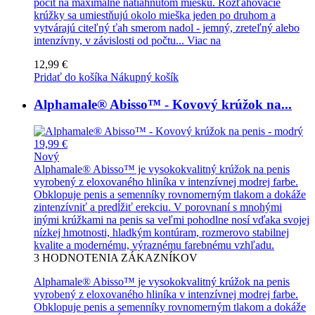
pocit na maximálne natiahnutom miešku. Rozťahovacie
krúžky sa umiestňujú okolo mieška jeden po druhom a
vytvárajú citeľný ťah smerom nadol - jemný, zreteľný alebo
intenzívny, v závislosti od počtu...
Viac na
12,99 €
Pridať do košíka
Nákupný košík
Alphamale® Abisso™ - Kovový krúžok na...
19,99 €
Nový
Alphamale® Abisso™ je vysokokvalitný krúžok na penis
vyrobený z eloxovaného hliníka v intenzívnej modrej farbe.
Obklopuje penis a semenníky rovnomerným tlakom a dokáže
zintenzívniť a predĺžiť erekciu. V porovnaní s mnohými
inými krúžkami na penis sa veľmi pohodlne nosí vďaka svojej
nízkej hmotnosti, hladkým kontúram, rozmerovo stabilnej
kvalite a modernému, výraznému farebnému vzhľadu.
3
HODNOTENIA ZÁKAZNÍKOV
Alphamale® Abisso™ je vysokokvalitný krúžok na penis
vyrobený z eloxovaného hliníka v intenzívnej modrej farbe.
Obklopuje penis a semenníky rovnomerným tlakom a dokáže