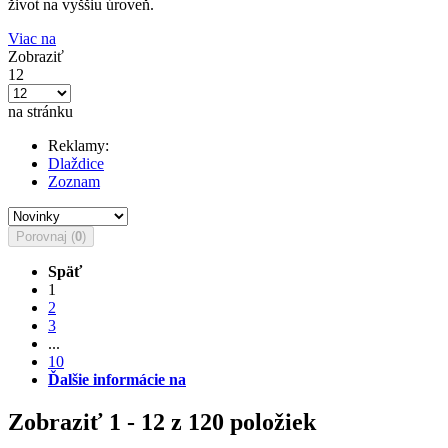
život na vyššiu úroveň.
Viac na
Zobraziť
12
na stránku
Reklamy:
Dlaždice
Zoznam
Porovnaj (
0
)
Späť
1
2
3
...
10
Ďalšie informácie na
Zobraziť 1 - 12 z 120 položiek