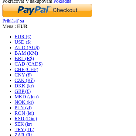
Pokračovať v nakupovaní
Pokladňa
Prihlásiť sa
Mena :
EUR
EUR (€)
USD ($)
AUD (AU$)
BAM (KM)
BRL (R$)
CAD (CAD$)
CHF (CHF)
CNY (¥)
CZK (Kč)
DKK (kr)
GBP (£)
MKD (Ден)
NOK (kr)
PLN (zł)
RON (lei)
RSD (Din.)
SEK (kr)
TRY (TL)
ZAR (R)