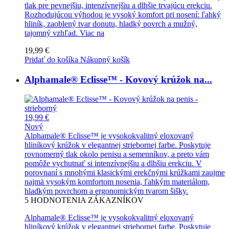
tlak pre pevnejšiu, intenzívnejšiu a dlhšie trvajúcu erekciu.
Rozhodujúcou výhodou je vysoký komfort pri nosení: ľahký
hliník, zaoblený tvar donutu, hladký povrch a mužný,
tajomný vzhľad.
Viac na
19,99 €
Pridať do košíka
Nákupný košík
Alphamale® Eclisse™ - Kovový krúžok na...
19,99 €
Nový
Alphamale® Eclisse™ je vysokokvalitný eloxovaný
hliníkový krúžok v elegantnej striebornej farbe. Poskytuje
rovnomerný tlak okolo penisu a semenníkov, a preto vám
pomôže vychutnať si intenzívnejšiu a dlhšiu erekciu. V
porovnaní s mnohými klasickými erekčnými krúžkami zaujme
najmä vysokým komfortom nosenia, ľahkým materiálom,
hladkým povrchom a ergonomickým tvarom šišky.
5
HODNOTENIA ZÁKAZNÍKOV
Alphamale® Eclisse™ je vysokokvalitný eloxovaný
hliníkový krúžok v elegantnej striebornej farbe. Poskytuje