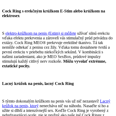
Cock Ring s erekčným krúžkom E-Stim alebo krúžkom na
elektrosex
S
elektro-krúžkom na penis (Estim) si môžete
užívať silnú erekciu
vďaka efektu prekrvenia a zároveň vás stimulačný prúd privádza do
extázy. Cock Ring MEO® prekrvuje erektilné tkanivo. Tá tak
nemôže odtekať z penisu cez žily. Vďaka tomu dosiahnete tvrdú a
pevnú erekciu v priebehu niekoľkých sekúnd. V kombinácii s
našimi zariadeniami, ako je MEO SexBox, prúdové impulzy
stimulujú každý citlivý nerv rozkoše.
Môžu vyvolať extrémne,
extatické pocity.
Lacný krúžok na penis, lacný Cock Ring
S týmto dokonalým krúžkom na penis vás už nič nezastaví!
Lacný
krúžok na penis, ktorý
nenecháva nič na náhodu. Nasaďte si ho a
užite si dlhší a intenzívnejší sex. Keďže Cock Ring je vyrobený z
nehrdzavejúcej ocele, nie je pružný ako naše iné Cock Ringe z