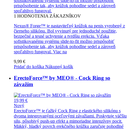
sofistikovanému systému slide-to-fit možno prispôsobiť
prispôsobenie tak, aby krúžok pohodlne sedel a zároveň
spoľahlivo fungoval.
1
HODNOTENIA ZÁKAZNÍKOV
Nexus® Forge™ je nastaviteľný krúžok na penis vyrobený z
čierneho silikónu. Bol vyvinutý pre jednoduché použitie,
bezpečné a tesné uchytenie a tvrdšiu erekciu. Vďaka
sofistikovanému systému slide-to-fit možno prispôsobiť
prispôsobenie tak, aby krúžok pohodlne sedel a zároveň
spoľahlivo fungoval.
Viac na
9,99 €
Pridať do košíka
Nákupný košík
ErectoForce™ by MEO® - Cock Ring so
závažím
19,99 €
Nový
ErectoForce™ je ťažký Cock Ring z elastického silikónu s
dvoma integrovanými oceľovými závažiami. Poskytuje väčšiu
silu, pôsobivý push-up efekt a mimoriadne intenzívny pocit.
Mäkký, hladký povrch erekčného krúžku zaručuje pohodlné