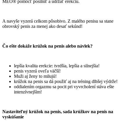
MEO® pomôcť posilniť a udržať erekciu.
A navyše vyzerá celkom pôsobivo. Z malého penisu sa stane
obrovský penis za menej ako desať sekúnd!
Čo ešte dokáže krúžok na penis alebo návlek?
lepšia kvalita erekcie: tvrdšia, lepšia a silnejšia!
penis vyzerá oveľa väčší!
Muži aj ženy to milujú!
krúžok na penis sa dá použiť aj na tréning dlhšej výdrže!
oddialením orgazmu sa pocit pri vyvrcholení stáva ešte
intenzívnejším!
Nastaviteľný krúžok na penis, sada krúžkov na penis na
vyskúšanie