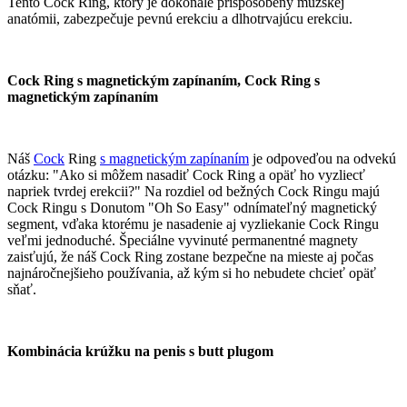
Tento Cock Ring, ktorý je dokonale prispôsobený mužskej
anatómii, zabezpečuje pevnú erekciu a dlhotrvajúcu erekciu.
Cock Ring s magnetickým zapínaním, Cock Ring s
magnetickým zapínaním
Náš
Cock
Ring
s magnetickým zapínaním
je odpoveďou na odvekú
otázku: "Ako si môžem nasadiť Cock Ring a opäť ho vyzliecť
napriek tvrdej erekcii?" Na rozdiel od bežných Cock Ringu majú
Cock Ringu s Donutom "Oh So Easy" odnímateľný magnetický
segment, vďaka ktorému je nasadenie aj vyzliekanie Cock Ringu
veľmi jednoduché. Špeciálne vyvinuté permanentné magnety
zaisťujú, že náš Cock Ring zostane bezpečne na mieste aj počas
najnáročnejšieho používania, až kým si ho nebudete chcieť opäť
sňať.
Kombinácia krúžku na penis s butt plugom