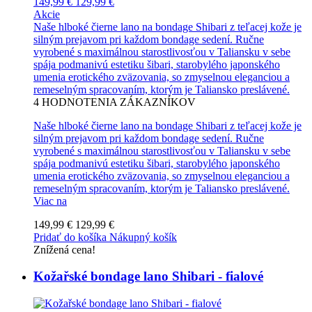
149,99 €
129,99 €
Akcie
Naše hlboké čierne lano na bondage Shibari z teľacej kože je
silným prejavom pri každom bondage sedení. Ručne
vyrobené s maximálnou starostlivosťou v Taliansku v sebe
spája podmanivú estetiku šibari, starobylého japonského
umenia erotického zväzovania, so zmyselnou eleganciou a
remeselným spracovaním, ktorým je Taliansko preslávené.
4
HODNOTENIA ZÁKAZNÍKOV
Naše hlboké čierne lano na bondage Shibari z teľacej kože je
silným prejavom pri každom bondage sedení. Ručne
vyrobené s maximálnou starostlivosťou v Taliansku v sebe
spája podmanivú estetiku šibari, starobylého japonského
umenia erotického zväzovania, so zmyselnou eleganciou a
remeselným spracovaním, ktorým je Taliansko preslávené.
Viac na
149,99 €
129,99 €
Pridať do košíka
Nákupný košík
Znížená cena!
Kožařské bondage lano Shibari - fialové