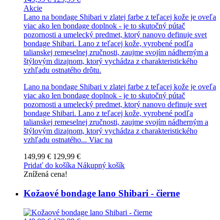
Akcie
Lano na bondage Shibari v zlatej farbe z teľacej kože je oveľa
viac ako len bondage doplnok - je to skutočný pútač
pozornosti a umelecký predmet, ktorý nanovo definuje svet
bondage Shibari. Lano z teľacej kože, vyrobené podľa
talianskej remeselnej zručnosti, zaujme svojím nádherným a
štýlovým dizajnom, ktorý vychádza z charakteristického
vzhľadu ostnatého drôtu.
Lano na bondage Shibari v zlatej farbe z teľacej kože je oveľa
viac ako len bondage doplnok - je to skutočný pútač
pozornosti a umelecký predmet, ktorý nanovo definuje svet
bondage Shibari. Lano z teľacej kože, vyrobené podľa
talianskej remeselnej zručnosti, zaujme svojím nádherným a
štýlovým dizajnom, ktorý vychádza z charakteristického
vzhľadu ostnatého...
Viac na
149,99 €
129,99 €
Pridať do košíka
Nákupný košík
Znížená cena!
Kožaové bondage lano Shibari - čierne