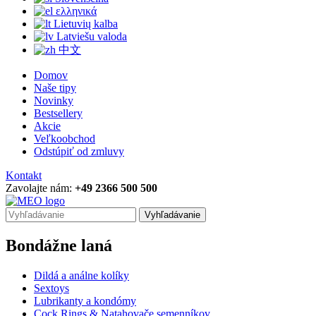
ελληνικά
Lietuvių kalba
Latviešu valoda
中文
Domov
Naše tipy
Novinky
Bestsellery
Akcie
Veľkoobchod
Odstúpiť od zmluvy
Kontakt
Zavolajte nám:
+49 2366 500 500
Vyhľadávanie
Bondážne laná
Dildá a análne kolíky
Sextoys
Lubrikanty a kondómy
Cock Rings & Natahovače semenníkov