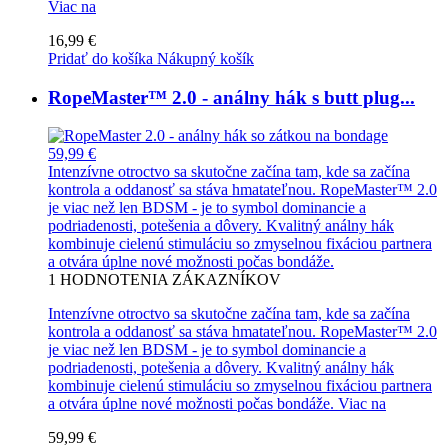
Viac na
16,99 €
Pridať do košíka
Nákupný košík
RopeMaster™ 2.0 - análny hák s butt plug...
59,99 €
Intenzívne otroctvo sa skutočne začína tam, kde sa začína
kontrola a oddanosť sa stáva hmatateľnou. RopeMaster™ 2.0
je viac než len BDSM - je to symbol dominancie a
podriadenosti, potešenia a dôvery. Kvalitný análny hák
kombinuje cielenú stimuláciu so zmyselnou fixáciou partnera
a otvára úplne nové možnosti počas bondáže.
1
HODNOTENIA ZÁKAZNÍKOV
Intenzívne otroctvo sa skutočne začína tam, kde sa začína
kontrola a oddanosť sa stáva hmatateľnou. RopeMaster™ 2.0
je viac než len BDSM - je to symbol dominancie a
podriadenosti, potešenia a dôvery. Kvalitný análny hák
kombinuje cielenú stimuláciu so zmyselnou fixáciou partnera
a otvára úplne nové možnosti počas bondáže.
Viac na
59,99 €