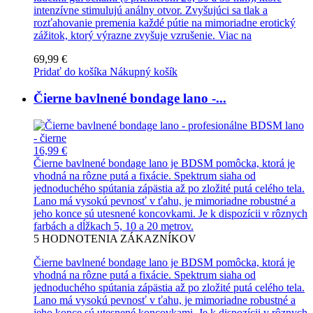
intenzívne stimulujú análny otvor. Zvyšujúci sa tlak a
rozťahovanie premenia každé pútie na mimoriadne erotický
zážitok, ktorý výrazne zvyšuje vzrušenie.
Viac na
69,99 €
Pridať do košíka
Nákupný košík
Čierne bavlnené bondage lano -...
16,99 €
Čierne bavlnené bondage lano je BDSM pomôcka, ktorá je
vhodná na rôzne putá a fixácie. Spektrum siaha od
jednoduchého spútania zápästia až po zložité putá celého tela.
Lano má vysokú pevnosť v ťahu, je mimoriadne robustné a
jeho konce sú utesnené koncovkami. Je k dispozícii v rôznych
farbách a dĺžkach 5, 10 a 20 metrov.
5
HODNOTENIA ZÁKAZNÍKOV
Čierne bavlnené bondage lano je BDSM pomôcka, ktorá je
vhodná na rôzne putá a fixácie. Spektrum siaha od
jednoduchého spútania zápästia až po zložité putá celého tela.
Lano má vysokú pevnosť v ťahu, je mimoriadne robustné a
jeho konce sú utesnené koncovkami. Je k dispozícii v rôznych