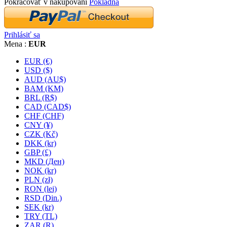
Pokračovať v nakupovaní
Pokladňa
Prihlásiť sa
Mena :
EUR
EUR (€)
USD ($)
AUD (AU$)
BAM (KM)
BRL (R$)
CAD (CAD$)
CHF (CHF)
CNY (¥)
CZK (Kč)
DKK (kr)
GBP (£)
MKD (Ден)
NOK (kr)
PLN (zł)
RON (lei)
RSD (Din.)
SEK (kr)
TRY (TL)
ZAR (R)