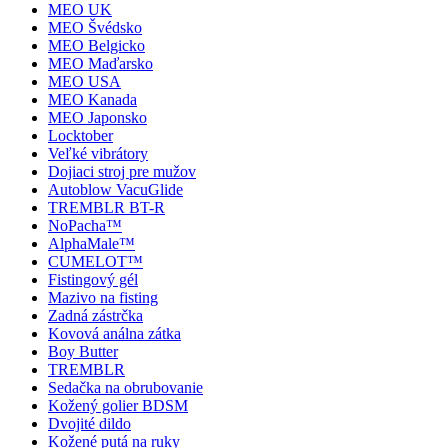
MEO UK
MEO Švédsko
MEO Belgicko
MEO Maďarsko
MEO USA
MEO Kanada
MEO Japonsko
Locktober
Veľké vibrátory
Dojiaci stroj pre mužov
Autoblow VacuGlide
TREMBLR BT-R
NoPacha™
AlphaMale™
CUMELOT™
Fistingový gél
Mazivo na fisting
Zadná zástrčka
Kovová análna zátka
Boy Butter
TREMBLR
Sedačka na obrubovanie
Kožený golier BDSM
Dvojité dildo
Kožené putá na ruky