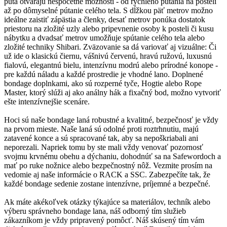
pútá otvárajú nespočetné možnosti - od rýchleho pútania na posteli
až po dômyselné pútanie celého tela. S dĺžkou päť metrov možno
ideálne zaistiť zápästia a členky, desať metrov ponúka dostatok
priestoru na zložité uzly alebo pripevnenie osoby k posteli či kusu
nábytku a dvadsať metrov umožňuje spútanie celého tela alebo
zložité techniky Shibari. Zväzovanie sa dá variovať aj vizuálne: Či
už ide o klasickú čiernu, vášnivú červenú, hravú ružovú, luxusnú
fialovú, elegantnú bielu, intenzívnu modrú alebo prírodné konope -
pre každú náladu a každé prostredie je vhodné lano. Doplnené
bondage doplnkami, ako sú rozperné tyče, Hogtie alebo Rope
Master, ktorý slúži aj ako análny hák a fixačný bod, možno vytvoriť
ešte intenzívnejšie scenáre.
Hoci sú naše bondage laná robustné a kvalitné, bezpečnosť je vždy
na prvom mieste. Naše laná sú odolné proti roztrhnutiu, majú
zatavené konce a sú spracované tak, aby sa nepoškriabali ani
neporezali. Napriek tomu by ste mali vždy venovať pozornosť
svojmu krvnému obehu a dýchaniu, dohodnúť sa na Safewordoch a
mať po ruke nožnice alebo bezpečnostný nôž. Vezmite prosím na
vedomie aj naše informácie o RACK a SSC. Zabezpečíte tak, že
každé bondage sedenie zostane intenzívne, príjemné a bezpečné.
Ak máte akékoľvek otázky týkajúce sa materiálov, techník alebo
výberu správneho bondage lana, náš odborný tím služieb
zákazníkom je vždy pripravený pomôcť. Náš skúsený tím vám