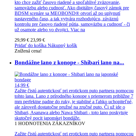
kto chce zažiť časovo riadené a spoľahlivé zväzovanie,
samoväzbu alebo cudnosť. Ako digitálny časový zámok pre
BDSM scenáre sa MEOBOND® otvorí až po uplynutí
nastaveného času, a tak vytvára rozhodujúcu, záväznú
kontrolu pre časovo riadené pútia, samoväzbu a cudnosť - či
už osamote alebo vo dvojici.
Viac na
29,99 €
23,99 €
Pridať do košíka
Nákupný košík
Znížená cena!
Bondážne lano z konope - Shibari lano na...
14,99 €
Zažite čistú autentickosť pri erotickom puto partnera pomocou
tohto lana. Lano z prírodného konope s priemerom približne 7
mm perfektne padne do ruky, je stabilné a ľahko uchopiteľné,
ale zároveň dostatočne pružné na zručné puto. Či už ide o
Shibari, Asanawa alebo Nawa Shibari - toto lano poskytuje
skutočný pocit japonskej bondáže.
1
HODNOTENIA ZÁKAZNÍKOV
Zažite čistú autentickosť pri erotickom puto partnera pomocou