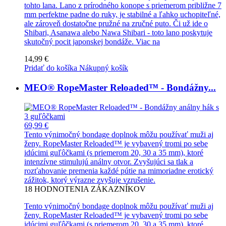
tohto lana. Lano z prírodného konope s priemerom približne 7
mm perfektne padne do ruky, je stabilné a ľahko uchopiteľné,
ale zároveň dostatočne pružné na zručné puto. Či už ide o
Shibari, Asanawa alebo Nawa Shibari - toto lano poskytuje
skutočný pocit japonskej bondáže.
Viac na
14,99 €
Pridať do košíka
Nákupný košík
MEO® RopeMaster Reloaded™ - Bondážny...
69,99 €
Tento výnimočný bondage doplnok môžu používať muži aj
ženy. RopeMaster Reloaded™ je vybavený tromi po sebe
idúcimi guľôčkami (s priemerom 20, 30 a 35 mm), ktoré
intenzívne stimulujú análny otvor. Zvyšujúci sa tlak a
rozťahovanie premenia každé pútie na mimoriadne erotický
zážitok, ktorý výrazne zvyšuje vzrušenie.
18
HODNOTENIA ZÁKAZNÍKOV
Tento výnimočný bondage doplnok môžu používať muži aj
ženy. RopeMaster Reloaded™ je vybavený tromi po sebe
idúcimi guľôčkami (s priemerom 20, 30 a 35 mm), ktoré