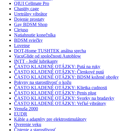
QIUI Cellmate Pro
Chastity cage
Uretrálny vibrátor
Dojenie prostaty
Gay BDSM Shop
Clejuso
Natiahnutie konečníka
BDSM sviečky
Lovense
DOT-Home TUSHTEK análna sprcha
VacuGlide od spoločnosti Autoblow
INTT - Jedlé lubrikanty
ČASTO KLADENÉ OTÁZKY: Putá na ruky
ČASTO KLADENÉ OTÁZKY: Členkové putá
ČASTO KLADENÉ OTÁZKY: BDSM kožené obojky
Pokyny na starostlivosť o kožu
ČASTO KLADENÉ OTÁZKY: Klietka cudnosti
ČASTO KLADENÉ OTÁZKY: Penis plug
ČASTO KLADENÉ OTÁZKY: Svorky na bradavky
ČASTO KLADENÉ OTÁZKY: Veľké vibrátory
Venuša 2000
EUDR
Káble a adaptéry pre elektrostimulátory
Overenie veku
Čistenie a starostlivosť