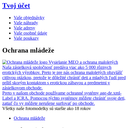
Tvoj účet
Vaše objednávky
Vaše náhrady
Vaše adresy
Vaše osobné údaje
Vaše poukazy
Ochrana mládeže
Vysielanie MEO a ochrana maloletých
Naša zásielková spoločnosť predáva viac ako 5 000 rôznych
erotických výrobkov. Preto je pre nás ochrana maloletých obzvlášť
citlivou otázkou, pretože je dôležité chrániť deti a mladých ľudí pred
príliš skorým kontaktom s erotickou zábavou a predmetmi v
zásielkovom obchode.
Preto v našom obchode používame ochranné systémy age-de.xml-
Label a ICRA. Pomocou týchto systémov môžete chrániť svoje deti,
zatiaľ čo vy môžete nerušene surfovať po obchode.
Všetky naše fotomodelky sú staršie ako 18 rokov
Ochrana mládeže