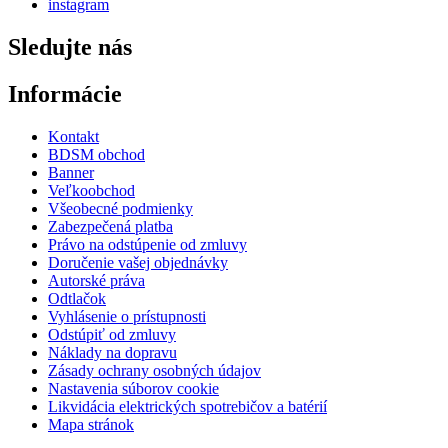
instagram
Sledujte nás
Informácie
Kontakt
BDSM obchod
Banner
Veľkoobchod
Všeobecné podmienky
Zabezpečená platba
Právo na odstúpenie od zmluvy
Doručenie vašej objednávky
Autorské práva
Odtlačok
Vyhlásenie o prístupnosti
Odstúpiť od zmluvy
Náklady na dopravu
Zásady ochrany osobných údajov
Nastavenia súborov cookie
Likvidácia elektrických spotrebičov a batérií
Mapa stránok