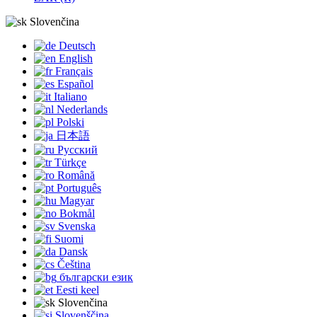
Slovenčina
Deutsch
English
Français
Español
Italiano
Nederlands
Polski
日本語
Русский
Türkçe
Română
Português
Magyar
Bokmål
Svenska
Suomi
Dansk
Čeština
български език
Eesti keel
Slovenčina
Slovenščina