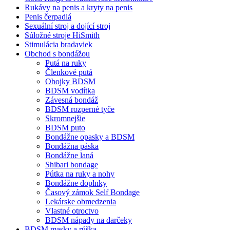
Rukávy na penis a kryty na penis
Penis čerpadlá
Sexuální stroj a dojící stroj
Súložné stroje HiSmith
Stimulácia bradaviek
Obchod s bondážou
Putá na ruky
Členkové putá
Obojky BDSM
BDSM vodítka
Závesná bondáž
BDSM rozperné tyče
Skromnejšie
BDSM puto
Bondážne opasky a BDSM
Bondážna páska
Bondážne laná
Shibari bondage
Pútka na ruky a nohy
Bondážne doplnky
Časový zámok Self Bondage
Lekárske obmedzenia
Vlastné otroctvo
BDSM nápady na darčeky
BDSM masky a rúška