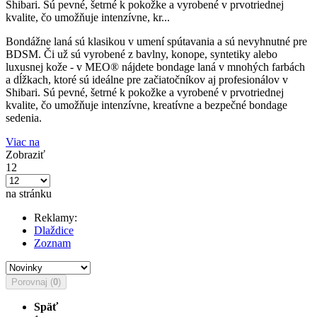
Shibari. Sú pevné, šetrné k pokožke a vyrobené v prvotriednej
kvalite, čo umožňuje intenzívne, kr...
Bondážne laná sú klasikou v umení spútavania a sú nevyhnutné pre
BDSM. Či už sú vyrobené z bavlny, konope, syntetiky alebo
luxusnej kože - v MEO® nájdete bondage laná v mnohých farbách
a dĺžkach, ktoré sú ideálne pre začiatočníkov aj profesionálov v
Shibari. Sú pevné, šetrné k pokožke a vyrobené v prvotriednej
kvalite, čo umožňuje intenzívne, kreatívne a bezpečné bondage
sedenia.
Viac na
Zobraziť
12
na stránku
Reklamy:
Dlaždice
Zoznam
Porovnaj (
0
)
Späť