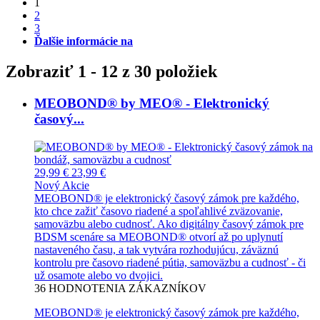
1
2
3
Ďalšie informácie na
Zobraziť 1 - 12 z 30 položiek
MEOBOND® by MEO® - Elektronický
časový...
29,99 €
23,99 €
Nový
Akcie
MEOBOND® je elektronický časový zámok pre každého,
kto chce zažiť časovo riadené a spoľahlivé zväzovanie,
samoväzbu alebo cudnosť. Ako digitálny časový zámok pre
BDSM scenáre sa MEOBOND® otvorí až po uplynutí
nastaveného času, a tak vytvára rozhodujúcu, záväznú
kontrolu pre časovo riadené pútia, samoväzbu a cudnosť - či
už osamote alebo vo dvojici.
36
HODNOTENIA ZÁKAZNÍKOV
MEOBOND® je elektronický časový zámok pre každého,