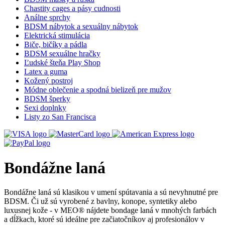
Chastity cages a pásy cudnosti
Análne sprchy
BDSM nábytok a sexuálny nábytok
Elektrická stimulácia
Biče, bičíky a pádla
BDSM sexuálne hračky
Ľudské šteňa Play Shop
Latex a guma
Kožený postroj
Módne oblečenie a spodná bielizeň pre mužov
BDSM šperky
Sexi doplnky
Listy zo San Francisca
Bondážne laná
Bondážne laná sú klasikou v umení spútavania a sú nevyhnutné pre
BDSM. Či už sú vyrobené z bavlny, konope, syntetiky alebo
luxusnej kože - v MEO® nájdete bondage laná v mnohých farbách
a dĺžkach, ktoré sú ideálne pre začiatočníkov aj profesionálov v