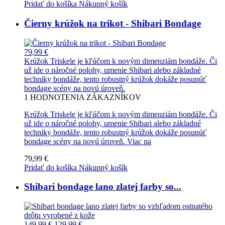
Pridať do košíka
Nákupný košík
Čierny krúžok na trikot - Shibari Bondage
79,99 €
Krúžok Triskele je kľúčom k novým dimenziám bondáže. Či
už ide o náročné polohy, umenie Shibari alebo základné
techniky bondáže, tento robustný krúžok dokáže posunúť
bondage scény na novú úroveň.
1
HODNOTENIA ZÁKAZNÍKOV
Krúžok Triskele je kľúčom k novým dimenziám bondáže. Či
už ide o náročné polohy, umenie Shibari alebo základné
techniky bondáže, tento robustný krúžok dokáže posunúť
bondage scény na novú úroveň.
Viac na
79,99 €
Pridať do košíka
Nákupný košík
Shibari bondage lano zlatej farby so...
149,99 €
129,99 €