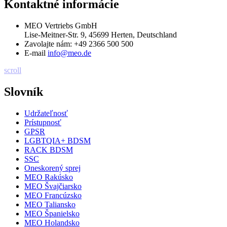
Kontaktné informácie
MEO Vertriebs GmbH
Lise-Meitner-Str. 9, 45699 Herten, Deutschland
Zavolajte nám:
+49 2366 500 500
E-mail
info@meo.de
scroll
Slovník
Udržateľnosť
Prístupnosť
GPSR
LGBTQIA+ BDSM
RACK BDSM
SSC
Oneskorený sprej
MEO Rakúsko
MEO Švajčiarsko
MEO Francúzsko
MEO Taliansko
MEO Španielsko
MEO Holandsko