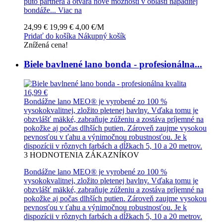
puto partnera a otvára nové možnosti v oblasti nápaditej
bondáže...
Viac na
24,99 €
19,99 €
4,00 €/M
Pridať do košíka
Nákupný košík
Znížená cena!
Biele bavlnené lano bonda - profesionálna...
16,99 €
Bondážne lano MEO® je vyrobené zo 100 %
vysokokvalitnej, zložito pletenej bavlny. Vďaka tomu je
obzvlášť mäkké, zabraňuje zúženiu a zostáva príjemné na
pokožke aj počas dlhších putien. Zároveň zaujme vysokou
pevnosťou v ťahu a výnimočnou robustnosťou. Je k
dispozícii v rôznych farbách a dĺžkach 5, 10 a 20 metrov.
3
HODNOTENIA ZÁKAZNÍKOV
Bondážne lano MEO® je vyrobené zo 100 %
vysokokvalitnej, zložito pletenej bavlny. Vďaka tomu je
obzvlášť mäkké, zabraňuje zúženiu a zostáva príjemné na
pokožke aj počas dlhších putien. Zároveň zaujme vysokou
pevnosťou v ťahu a výnimočnou robustnosťou. Je k
dispozícii v rôznych farbách a dĺžkach 5, 10 a 20 metrov.