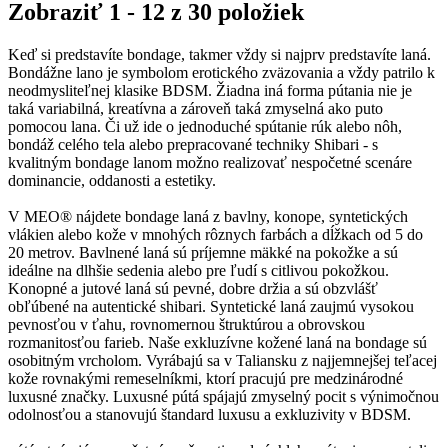
Zobraziť 1 - 12 z 30 položiek
Keď si predstavíte bondage, takmer vždy si najprv predstavíte laná.
Bondážne lano je symbolom erotického zväzovania a vždy patrilo k
neodmysliteľnej klasike BDSM. Žiadna iná forma pútania nie je
taká variabilná, kreatívna a zároveň taká zmyselná ako puto
pomocou lana. Či už ide o jednoduché spútanie rúk alebo nôh,
bondáž celého tela alebo prepracované techniky Shibari - s
kvalitným bondage lanom možno realizovať nespočetné scenáre
dominancie, oddanosti a estetiky.
V MEO® nájdete bondage laná z bavlny, konope, syntetických
vlákien alebo kože v mnohých rôznych farbách a dĺžkach od 5 do
20 metrov. Bavlnené laná sú príjemne mäkké na pokožke a sú
ideálne na dlhšie sedenia alebo pre ľudí s citlivou pokožkou.
Konopné a jutové laná sú pevné, dobre držia a sú obzvlášť
obľúbené na autentické shibari. Syntetické laná zaujmú vysokou
pevnosťou v ťahu, rovnomernou štruktúrou a obrovskou
rozmanitosťou farieb. Naše exkluzívne kožené laná na bondage sú
osobitným vrcholom. Vyrábajú sa v Taliansku z najjemnejšej teľacej
kože rovnakými remeselníkmi, ktorí pracujú pre medzinárodné
luxusné značky. Luxusné pútá spájajú zmyselný pocit s výnimočnou
odolnosťou a stanovujú štandard luxusu a exkluzivity v BDSM.