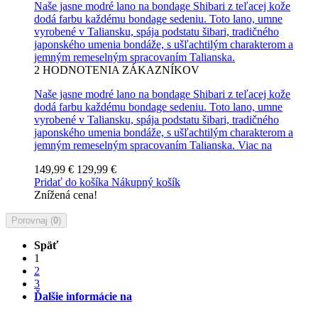
Naše jasne modré lano na bondage Shibari z teľacej kože
dodá farbu každému bondage sedeniu. Toto lano, umne
vyrobené v Taliansku, spája podstatu šibari, tradičného
japonského umenia bondáže, s ušľachtilým charakterom a
jemným remeselným spracovaním Talianska.
2
HODNOTENIA ZÁKAZNÍKOV
Naše jasne modré lano na bondage Shibari z teľacej kože
dodá farbu každému bondage sedeniu. Toto lano, umne
vyrobené v Taliansku, spája podstatu šibari, tradičného
japonského umenia bondáže, s ušľachtilým charakterom a
jemným remeselným spracovaním Talianska.
Viac na
149,99 €
129,99 €
Pridať do košíka
Nákupný košík
Znížená cena!
Porovnaj (
0
)
Späť
1
2
3
Ďalšie informácie na