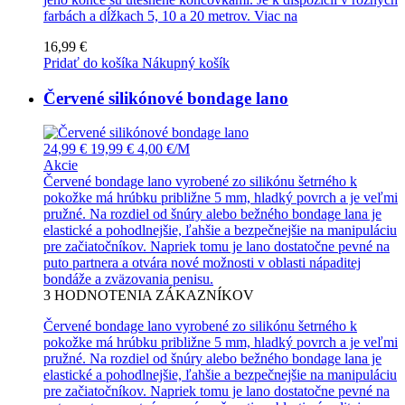
farbách a dĺžkach 5, 10 a 20 metrov.
Viac na
16,99 €
Pridať do košíka
Nákupný košík
Červené silikónové bondage lano
24,99 €
19,99 €
4,00 €/M
Akcie
Červené bondage lano vyrobené zo silikónu šetrného k
pokožke má hrúbku približne 5 mm, hladký povrch a je veľmi
pružné. Na rozdiel od šnúry alebo bežného bondage lana je
elastické a pohodlnejšie, ľahšie a bezpečnejšie na manipuláciu
pre začiatočníkov. Napriek tomu je lano dostatočne pevné na
puto partnera a otvára nové možnosti v oblasti nápaditej
bondáže a zväzovania penisu.
3
HODNOTENIA ZÁKAZNÍKOV
Červené bondage lano vyrobené zo silikónu šetrného k
pokožke má hrúbku približne 5 mm, hladký povrch a je veľmi
pružné. Na rozdiel od šnúry alebo bežného bondage lana je
elastické a pohodlnejšie, ľahšie a bezpečnejšie na manipuláciu
pre začiatočníkov. Napriek tomu je lano dostatočne pevné na