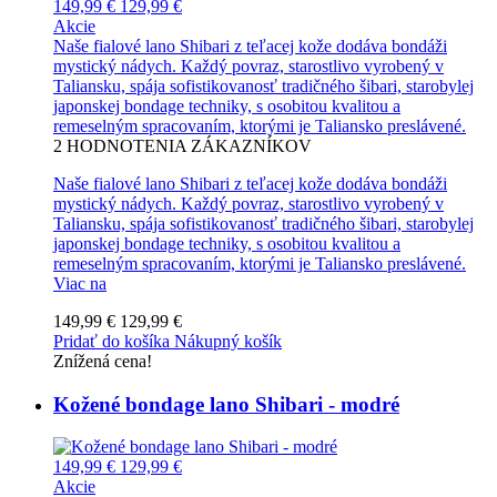
149,99 €
129,99 €
Akcie
Naše fialové lano Shibari z teľacej kože dodáva bondáži
mystický nádych. Každý povraz, starostlivo vyrobený v
Taliansku, spája sofistikovanosť tradičného šibari, starobylej
japonskej bondage techniky, s osobitou kvalitou a
remeselným spracovaním, ktorými je Taliansko preslávené.
2
HODNOTENIA ZÁKAZNÍKOV
Naše fialové lano Shibari z teľacej kože dodáva bondáži
mystický nádych. Každý povraz, starostlivo vyrobený v
Taliansku, spája sofistikovanosť tradičného šibari, starobylej
japonskej bondage techniky, s osobitou kvalitou a
remeselným spracovaním, ktorými je Taliansko preslávené.
Viac na
149,99 €
129,99 €
Pridať do košíka
Nákupný košík
Znížená cena!
Kožené bondage lano Shibari - modré
149,99 €
129,99 €
Akcie