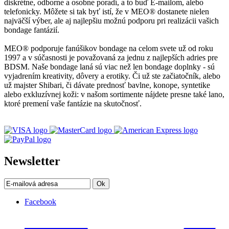
diskrétne, odborne a osobne poradí, a to buď E-mailom, alebo
telefonicky. Môžete si tak byť istí, že v MEO® dostanete nielen
najväčší výber, ale aj najlepšiu možnú podporu pri realizácii vašich
bondage fantázií.
MEO® podporuje fanúšikov bondage na celom svete už od roku
1997 a v súčasnosti je považovaná za jednu z najlepších adries pre
BDSM. Naše bondage laná sú viac než len bondage doplnky - sú
vyjadrením kreativity, dôvery a erotiky. Či už ste začiatočník, alebo
už majster Shibari, či dávate prednosť bavlne, konope, syntetike
alebo exkluzívnej koži: v našom sortimente nájdete presne také lano,
ktoré premení vaše fantázie na skutočnosť.
Newsletter
Ok
Facebook