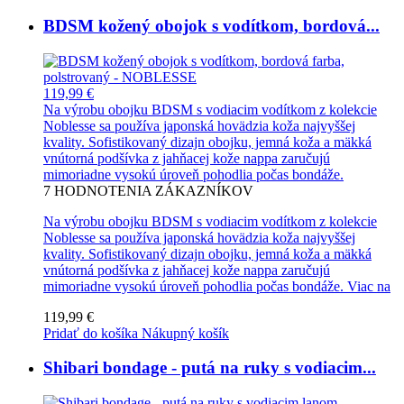
BDSM kožený obojok s vodítkom, bordová...
119,99 €
Na výrobu obojku BDSM s vodiacim vodítkom z kolekcie
Noblesse sa používa japonská hovädzia koža najvyššej
kvality. Sofistikovaný dizajn obojku, jemná koža a mäkká
vnútorná podšívka z jahňacej kože nappa zaručujú
mimoriadne vysokú úroveň pohodlia počas bondáže.
7
HODNOTENIA ZÁKAZNÍKOV
Na výrobu obojku BDSM s vodiacim vodítkom z kolekcie
Noblesse sa používa japonská hovädzia koža najvyššej
kvality. Sofistikovaný dizajn obojku, jemná koža a mäkká
vnútorná podšívka z jahňacej kože nappa zaručujú
mimoriadne vysokú úroveň pohodlia počas bondáže.
Viac na
119,99 €
Pridať do košíka
Nákupný košík
Shibari bondage - putá na ruky s vodiacim...