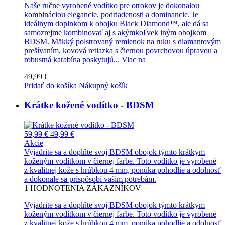
Naše ručne vyrobené vodítko pre otrokov je dokonalou
kombináciou elegancie, podriadenosti a dominancie. Je
ideálnym doplnkom k obojku Black Diamond™, ale dá sa
samozrejme kombinovať aj s akýmkoľvek iným obojkom
BDSM. Mäkký polstrovaný remienok na ruku s diamantovým
prešívaním, kovová retiazka s čiernou povrchovou úpravou a
robustná karabína poskytujú...
Viac na
49,99 €
Pridať do košíka
Nákupný košík
Krátke kožené vodítko - BDSM
59,99 €
49,99 €
Akcie
Vyjadrite sa a doplňte svoj BDSM obojok týmto krátkym
koženým vodítkom v čiernej farbe. Toto vodítko je vyrobené
z kvalitnej kože s hrúbkou 4 mm, ponúka pohodlie a odolnosť
a dokonale sa prispôsobí vašim potrebám.
1
HODNOTENIA ZÁKAZNÍKOV
Vyjadrite sa a doplňte svoj BDSM obojok týmto krátkym
koženým vodítkom v čiernej farbe. Toto vodítko je vyrobené
z kvalitnej kože s hrúbkou 4 mm, ponúka pohodlie a odolnosť