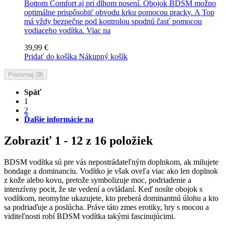
Bottom Comfort aj pri dlhom nosení. Obojok BDSM možno
optimálne prispôsobiť obvodu krku pomocou pracky. A Top
má vždy bezpečne pod kontrolou spodnú časť pomocou
vodiaceho vodítka.
Viac na
39,99 €
Pridať do košíka
Nákupný košík
Porovnaj (
0
)
Späť
1
2
Ďalšie informácie na
Zobraziť 1 - 12 z 16 položiek
BDSM vodítka sú pre vás nepostrádateľným doplnkom, ak milujete
bondage a dominanciu. Vodítko je však oveľa viac ako len doplnok
z kože alebo kovu, pretože symbolizuje moc, podriadenie a
intenzívny pocit, že ste vedení a ovládaní. Keď nosíte obojok s
vodítkom, neomylne ukazujete, kto preberá dominantnú úlohu a kto
sa podriaďuje a poslúcha. Práve táto zmes erotiky, hry s mocou a
viditeľnosti robí BDSM vodítka takými fascinujúcimi.