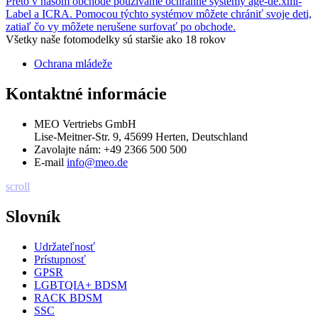
Preto v našom obchode používame ochranné systémy age-de.xml-
Label a ICRA. Pomocou týchto systémov môžete chrániť svoje deti,
zatiaľ čo vy môžete nerušene surfovať po obchode.
Všetky naše fotomodelky sú staršie ako 18 rokov
Ochrana mládeže
Kontaktné informácie
MEO Vertriebs GmbH
Lise-Meitner-Str. 9, 45699 Herten, Deutschland
Zavolajte nám:
+49 2366 500 500
E-mail
info@meo.de
scroll
Slovník
Udržateľnosť
Prístupnosť
GPSR
LGBTQIA+ BDSM
RACK BDSM
SSC