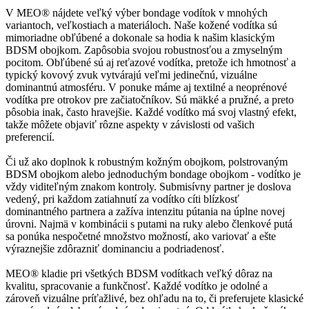
V MEO® nájdete veľký výber bondage vodítok v mnohých
variantoch, veľkostiach a materiáloch. Naše kožené vodítka sú
mimoriadne obľúbené a dokonale sa hodia k našim klasickým
BDSM obojkom. Zapôsobia svojou robustnosťou a zmyselným
pocitom. Obľúbené sú aj reťazové vodítka, pretože ich hmotnosť a
typický kovový zvuk vytvárajú veľmi jedinečnú, vizuálne
dominantnú atmosféru. V ponuke máme aj textilné a neoprénové
vodítka pre otrokov pre začiatočníkov. Sú mäkké a pružné, a preto
pôsobia inak, často hravejšie. Každé vodítko má svoj vlastný efekt,
takže môžete objaviť rôzne aspekty v závislosti od vašich
preferencií.
Či už ako doplnok k robustným kožným obojkom, polstrovaným
BDSM obojkom alebo jednoduchým bondage obojkom - vodítko je
vždy viditeľným znakom kontroly. Submisívny partner je doslova
vedený, pri každom zatiahnutí za vodítko cíti blízkosť
dominantného partnera a zažíva intenzitu pútania na úplne novej
úrovni. Najmä v kombinácii s putami na ruky alebo členkové putá
sa ponúka nespočetné množstvo možností, ako variovať a ešte
výraznejšie zdôrazniť dominanciu a podriadenosť.
MEO® kladie pri všetkých BDSM vodítkach veľký dôraz na
kvalitu, spracovanie a funkčnosť. Každé vodítko je odolné a
zároveň vizuálne príťažlivé, bez ohľadu na to, či preferujete klasické