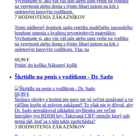
Vychutnajte si, ako vás váš pán alebo pani vedie na vodítku
na verejnosti alebo doma s týmto šibari putom na krk s
opleteným lanovým vodítkom.
7
HODNOTENIA ZÁKAZNÍKOV
Tento nádherný doplnok spája estetiku tradičného japonského
bondage umenia s kvalitou prvotriednych materiálov.
Vychutnajte si, ako vás váš pán alebo pani vedie na vodítku
na verejnosti alebo doma s týmto šibari putom na krk s
opleteným lanovým vodítkom.
Viac na
69,99 €
Pridať do košíka
Nákupný košík
Škrtidlo na penis s vodítkom - Dr. Sado
69,99 €
Škrtiace obojky s hrotmi pre psov nie sú veľmi uznávané a vo
väčšine krajín sú právom zakázané! To však nie je dôvod, aby
Dr. Sado nerealizoval základnú myšlienku pre veľmi
špeciálny typ BDSM hry: Takzvaná CBT; pretože ktorý sub
nemá rád, keď sa s ním takto zaobchádza?
3
HODNOTENIA ZÁKAZNÍKOV