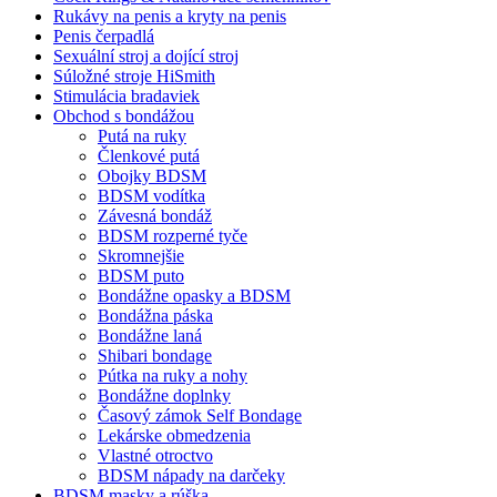
Rukávy na penis a kryty na penis
Penis čerpadlá
Sexuální stroj a dojící stroj
Súložné stroje HiSmith
Stimulácia bradaviek
Obchod s bondážou
Putá na ruky
Členkové putá
Obojky BDSM
BDSM vodítka
Závesná bondáž
BDSM rozperné tyče
Skromnejšie
BDSM puto
Bondážne opasky a BDSM
Bondážna páska
Bondážne laná
Shibari bondage
Pútka na ruky a nohy
Bondážne doplnky
Časový zámok Self Bondage
Lekárske obmedzenia
Vlastné otroctvo
BDSM nápady na darčeky
BDSM masky a rúška