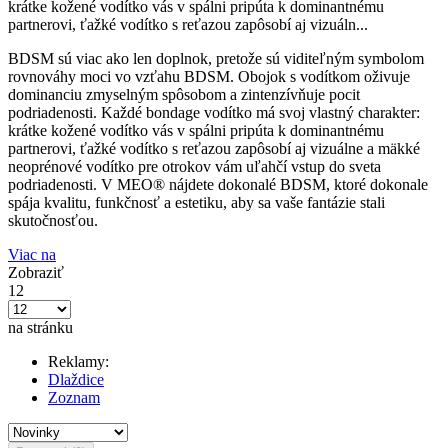
krátke kožené vodítko vás v spálni pripúta k dominantnému
partnerovi, ťažké vodítko s reťazou zapôsobí aj vizuáln...
BDSM sú viac ako len doplnok, pretože sú viditeľným symbolom
rovnováhy moci vo vzťahu BDSM. Obojok s vodítkom oživuje
dominanciu zmyselným spôsobom a zintenzívňuje pocit
podriadenosti. Každé bondage vodítko má svoj vlastný charakter:
krátke kožené vodítko vás v spálni pripúta k dominantnému
partnerovi, ťažké vodítko s reťazou zapôsobí aj vizuálne a mäkké
neoprénové vodítko pre otrokov vám uľahčí vstup do sveta
podriadenosti. V MEO® nájdete dokonalé BDSM, ktoré dokonale
spája kvalitu, funkčnosť a estetiku, aby sa vaše fantázie stali
skutočnosťou.
Viac na
Zobraziť
12
na stránku
Reklamy:
Dlaždice
Zoznam