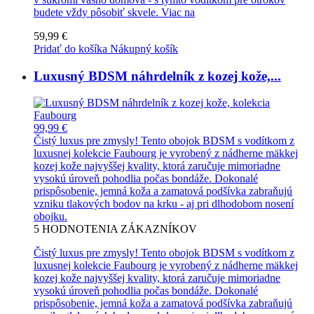
budete vždy pôsobiť skvele.
Viac na
59,99 €
Pridať do košíka
Nákupný košík
Luxusný BDSM náhrdelník z kozej kože,...
99,99 €
Čistý luxus pre zmysly! Tento obojok BDSM s vodítkom z
luxusnej kolekcie Faubourg je vyrobený z nádherne mäkkej
kozej kože najvyššej kvality, ktorá zaručuje mimoriadne
vysokú úroveň pohodlia počas bondáže. Dokonalé
prispôsobenie, jemná koža a zamatová podšívka zabraňujú
vzniku tlakových bodov na krku - aj pri dlhodobom nosení
obojku.
5
HODNOTENIA ZÁKAZNÍKOV
Čistý luxus pre zmysly! Tento obojok BDSM s vodítkom z
luxusnej kolekcie Faubourg je vyrobený z nádherne mäkkej
kozej kože najvyššej kvality, ktorá zaručuje mimoriadne
vysokú úroveň pohodlia počas bondáže. Dokonalé
prispôsobenie, jemná koža a zamatová podšívka zabraňujú