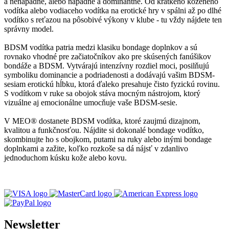
a nenápadné, alebo nápadné a dominantné. Od krátkeho koženého
vodítka alebo vodiaceho vodítka na erotické hry v spálni až po dlhé
vodítko s reťazou na pôsobivé výkony v klube - tu vždy nájdete ten
správny model.
BDSM vodítka patria medzi klasiku bondage doplnkov a sú
rovnako vhodné pre začiatočníkov ako pre skúsených fanúšikov
bondáže a BDSM. Vytvárajú intenzívny rozdiel moci, posilňujú
symboliku dominancie a podriadenosti a dodávajú vašim BDSM-
sesiam erotickú hĺbku, ktorá ďaleko presahuje čisto fyzickú rovinu.
S vodítkom v ruke sa obojok stáva mocným nástrojom, ktorý
vizuálne aj emocionálne umocňuje vaše BDSM-sesie.
V MEO® dostanete BDSM vodítka, ktoré zaujmú dizajnom,
kvalitou a funkčnosťou. Nájdite si dokonalé bondage vodítko,
skombinujte ho s obojkom, putami na ruky alebo inými bondage
doplnkami a zažite, koľko rozkoše sa dá nájsť v zdanlivo
jednoduchom kúsku kože alebo kovu.
Newsletter