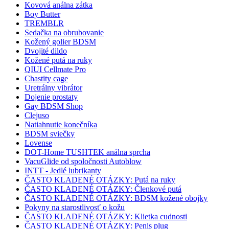
Kovová análna zátka
Boy Butter
TREMBLR
Sedačka na obrubovanie
Kožený golier BDSM
Dvojité dildo
Kožené putá na ruky
QIUI Cellmate Pro
Chastity cage
Uretrálny vibrátor
Dojenie prostaty
Gay BDSM Shop
Clejuso
Natiahnutie konečníka
BDSM sviečky
Lovense
DOT-Home TUSHTEK análna sprcha
VacuGlide od spoločnosti Autoblow
INTT - Jedlé lubrikanty
ČASTO KLADENÉ OTÁZKY: Putá na ruky
ČASTO KLADENÉ OTÁZKY: Členkové putá
ČASTO KLADENÉ OTÁZKY: BDSM kožené obojky
Pokyny na starostlivosť o kožu
ČASTO KLADENÉ OTÁZKY: Klietka cudnosti
ČASTO KLADENÉ OTÁZKY: Penis plug