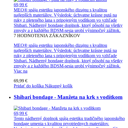
69,99 €
MEO® spája estetiku japonského dizajnu s kvalitou
najlepších materiálov. Výsledok: úchvatne krásne putá na
ruky z pleteného lana s pripojeným vodítkom vo vzhľade
Shibari. Nádherný bondage doplnok, ktorý pôsobí na všetky
zmysly a z každého BDSM-sesia urobí výnimočný zážitok.
7
HODNOTENIA ZÁKAZNÍKOV
MEO® spája estetiku japonského dizajnu s kvalitou
najlepších materiálov. Výsledok: úchvatne krásne putá na
ruky z pleteného lana s pripojeným vodítkom vo vzhľade
Shibari. Nádherný bondage doplnok, ktorý pôsobí na všetky
zmysly a z každého BDSM-sesia urobí výnimočný zážitok.
Viac na
69,99 €
Pridať do košíka
Nákupný košík
Shibari bondage - Manžeta na krk s vodítkom
69,99 €
Tento nádherný doplnok spája estetiku tradičného japonského
bondage umenia s kvalitou prvotriednych materiálov.