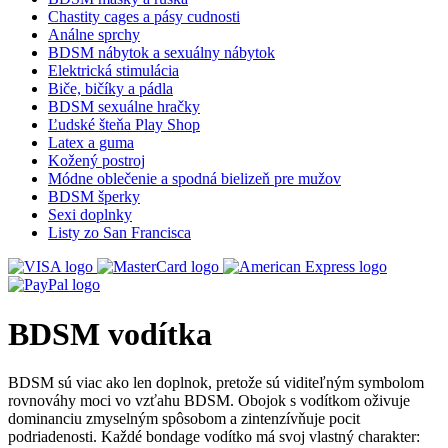
Chastity cages a pásy cudnosti
Análne sprchy
BDSM nábytok a sexuálny nábytok
Elektrická stimulácia
Biče, bičíky a pádla
BDSM sexuálne hračky
Ľudské šteňa Play Shop
Latex a guma
Kožený postroj
Módne oblečenie a spodná bielizeň pre mužov
BDSM šperky
Sexi doplnky
Listy zo San Francisca
BDSM vodítka
BDSM sú viac ako len doplnok, pretože sú viditeľným symbolom
rovnováhy moci vo vzťahu BDSM. Obojok s vodítkom oživuje
dominanciu zmyselným spôsobom a zintenzívňuje pocit
podriadenosti. Každé bondage vodítko má svoj vlastný charakter: