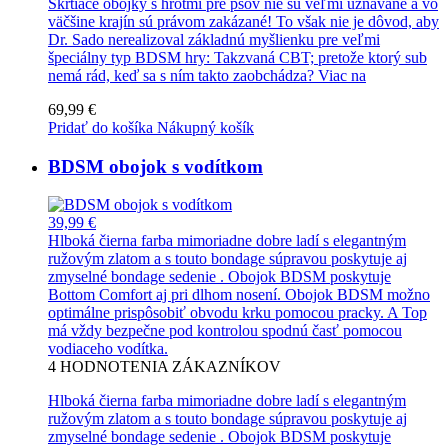
Škrtiace obojky s hrotmi pre psov nie sú veľmi uznávané a vo
väčšine krajín sú právom zakázané! To však nie je dôvod, aby
Dr. Sado nerealizoval základnú myšlienku pre veľmi
špeciálny typ BDSM hry: Takzvaná CBT; pretože ktorý sub
nemá rád, keď sa s ním takto zaobchádza?
Viac na
69,99 €
Pridať do košíka
Nákupný košík
BDSM obojok s vodítkom
39,99 €
Hlboká čierna farba mimoriadne dobre ladí s elegantným
ružovým zlatom a s touto bondage súpravou poskytuje aj
zmyselné bondage sedenie . Obojok BDSM poskytuje
Bottom Comfort aj pri dlhom nosení. Obojok BDSM možno
optimálne prispôsobiť obvodu krku pomocou pracky. A Top
má vždy bezpečne pod kontrolou spodnú časť pomocou
vodiaceho vodítka.
4
HODNOTENIA ZÁKAZNÍKOV
Hlboká čierna farba mimoriadne dobre ladí s elegantným
ružovým zlatom a s touto bondage súpravou poskytuje aj
zmyselné bondage sedenie . Obojok BDSM poskytuje