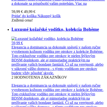
a dokonale sa prispôsobí vašim potrebám.
Viac na
59,99 €
49,99 €
Pridať do košíka
Nákupný košík
Znížená cena!
Luxusné kožařské vodítko, kolekcia Bohème
59,99 €
Elegancia a dominancia sa dokonale spájajú v našom ručne
vyrobenom kožnom vodítku pre otrokov z kolekcie Bohème.
Toto exkluzívne vodítko pre otrokov je nielen štýlovým
BDSM doplnkom, ale aj mimoriadne praktickým na
prežívanie vašich bondage fantázií. Či už na verejnosti, alebo
v súkromí vášho domova - s týmto vodítkom pre otrokov
budete vždy pôsobiť skvele.
2
HODNOTENIA ZÁKAZNÍKOV
Elegancia a dominancia sa dokonale spájajú v našom ručne
vyrobenom kožnom vodítku pre otrokov z kolekcie Bohème.
Toto exkluzívne vodítko pre otrokov je nielen štýlovým
BDSM doplnkom, ale aj mimoriadne praktickým na
prežívanie vašich bondage fantázií. Či už na verejnosti, alebo
v súkromí vášho domova - s týmto vodítkom pre otrokov