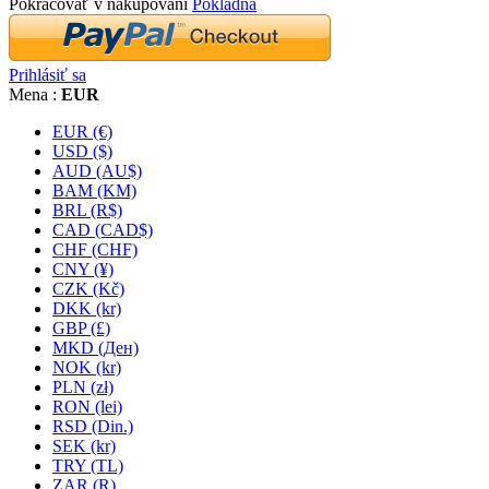
Pokračovať v nakupovaní
Pokladňa
Prihlásiť sa
Mena :
EUR
EUR (€)
USD ($)
AUD (AU$)
BAM (KM)
BRL (R$)
CAD (CAD$)
CHF (CHF)
CNY (¥)
CZK (Kč)
DKK (kr)
GBP (£)
MKD (Ден)
NOK (kr)
PLN (zł)
RON (lei)
RSD (Din.)
SEK (kr)
TRY (TL)
ZAR (R)