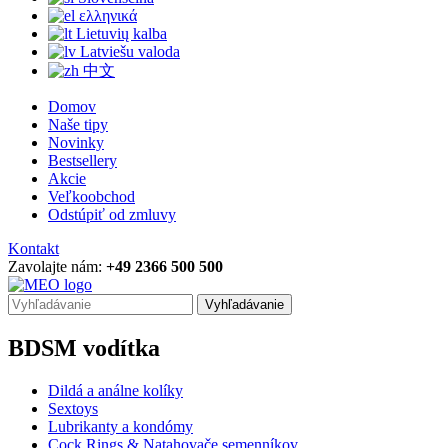
ελληνικά
Lietuvių kalba
Latviešu valoda
中文
Domov
Naše tipy
Novinky
Bestsellery
Akcie
Veľkoobchod
Odstúpiť od zmluvy
Kontakt
Zavolajte nám:
+49 2366 500 500
Vyhľadávanie
BDSM vodítka
Dildá a análne kolíky
Sextoys
Lubrikanty a kondómy
Cock Rings & Natahovače semenníkov