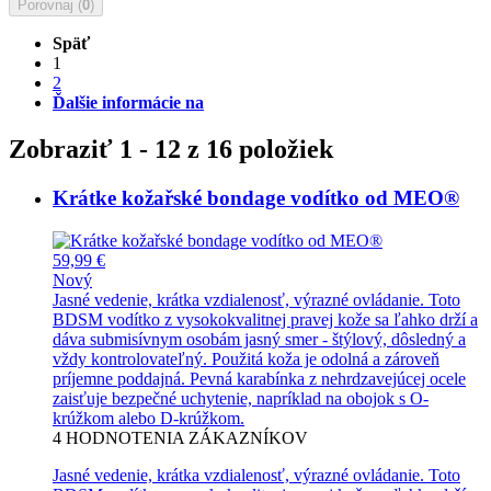
Porovnaj (
0
)
Späť
1
2
Ďalšie informácie na
Zobraziť 1 - 12 z 16 položiek
Krátke kožařské bondage vodítko od MEO®
59,99 €
Nový
Jasné vedenie, krátka vzdialenosť, výrazné ovládanie. Toto
BDSM vodítko z vysokokvalitnej pravej kože sa ľahko drží a
dáva submisívnym osobám jasný smer - štýlový, dôsledný a
vždy kontrolovateľný. Použitá koža je odolná a zároveň
príjemne poddajná. Pevná karabínka z nehrdzavejúcej ocele
zaisťuje bezpečné uchytenie, napríklad na obojok s O-
krúžkom alebo D-krúžkom.
4
HODNOTENIA ZÁKAZNÍKOV
Jasné vedenie, krátka vzdialenosť, výrazné ovládanie. Toto