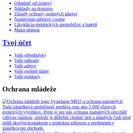
Odstúpiť od zmluvy
Náklady na dopravu
Zásady ochrany osobných údajov
Nastavenia súborov cookie
Likvidácia elektrických spotrebičov a batérií
Mapa stránok
Tvoj účet
Vaše objednávky
Vaše náhrady
Vaše adresy
Vaše osobné údaje
Vaše poukazy
Ochrana mládeže
Vysielanie MEO a ochrana maloletých
Naša zásielková spoločnosť predáva viac ako 5 000 rôznych
erotických výrobkov. Preto je pre nás ochrana maloletých obzvlášť
citlivou otázkou, pretože je dôležité chrániť deti a mladých ľudí pred
príliš skorým kontaktom s erotickou zábavou a predmetmi v
zásielkovom obchode.