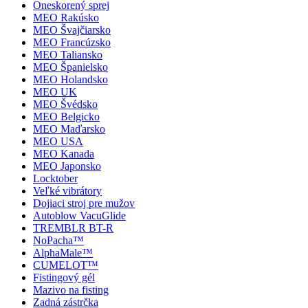
Oneskorený sprej
MEO Rakúsko
MEO Švajčiarsko
MEO Francúzsko
MEO Taliansko
MEO Španielsko
MEO Holandsko
MEO UK
MEO Švédsko
MEO Belgicko
MEO Maďarsko
MEO USA
MEO Kanada
MEO Japonsko
Locktober
Veľké vibrátory
Dojiaci stroj pre mužov
Autoblow VacuGlide
TREMBLR BT-R
NoPacha™
AlphaMale™
CUMELOT™
Fistingový gél
Mazivo na fisting
Zadná zástrčka