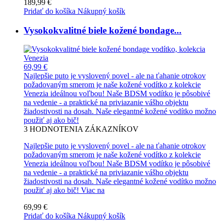
189,99 €
Pridať do košíka
Nákupný košík
Vysokokvalitné biele kožené bondage...
69,99 €
Najlepšie puto je vyslovený povel - ale na ťahanie otrokov
požadovaným smerom je naše kožené vodítko z kolekcie
Venezia ideálnou voľbou! Naše BDSM vodítko je pôsobivé
na vedenie - a praktické na priviazanie vášho objektu
žiadostivosti na dosah. Naše elegantné kožené vodítko možno
použiť aj ako bič!
3
HODNOTENIA ZÁKAZNÍKOV
Najlepšie puto je vyslovený povel - ale na ťahanie otrokov
požadovaným smerom je naše kožené vodítko z kolekcie
Venezia ideálnou voľbou! Naše BDSM vodítko je pôsobivé
na vedenie - a praktické na priviazanie vášho objektu
žiadostivosti na dosah. Naše elegantné kožené vodítko možno
použiť aj ako bič!
Viac na
69,99 €
Pridať do košíka
Nákupný košík