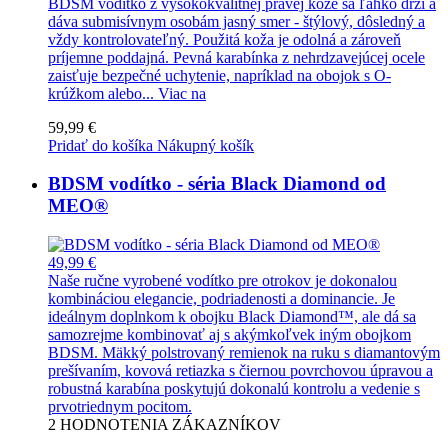
BDSM vodítko z vysokokvalitnej pravej kože sa ľahko drží a
dáva submisívnym osobám jasný smer - štýlový, dôsledný a
vždy kontrolovateľný. Použitá koža je odolná a zároveň
príjemne poddajná. Pevná karabínka z nehrdzavejúcej ocele
zaisťuje bezpečné uchytenie, napríklad na obojok s O-
krúžkom alebo...
Viac na
59,99 €
Pridať do košíka
Nákupný košík
BDSM vodítko - séria Black Diamond od
MEO®
49,99 €
Naše ručne vyrobené vodítko pre otrokov je dokonalou
kombináciou elegancie, podriadenosti a dominancie. Je
ideálnym doplnkom k obojku Black Diamond™, ale dá sa
samozrejme kombinovať aj s akýmkoľvek iným obojkom
BDSM. Mäkký polstrovaný remienok na ruku s diamantovým
prešívaním, kovová retiazka s čiernou povrchovou úpravou a
robustná karabína poskytujú dokonalú kontrolu a vedenie s
prvotriednym pocitom.
2
HODNOTENIA ZÁKAZNÍKOV