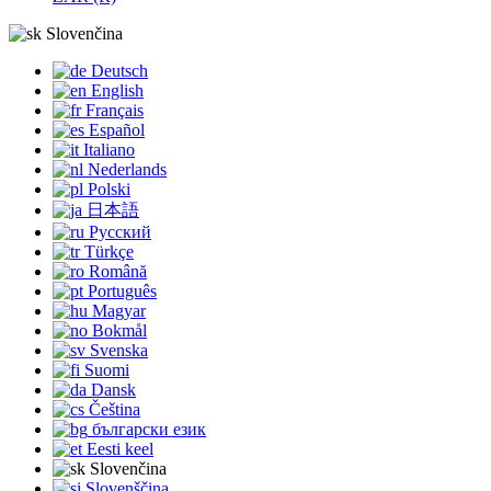
Slovenčina
Deutsch
English
Français
Español
Italiano
Nederlands
Polski
日本語
Русский
Türkçe
Română
Português
Magyar
Bokmål
Svenska
Suomi
Dansk
Čeština
български език
Eesti keel
Slovenčina
Slovenščina