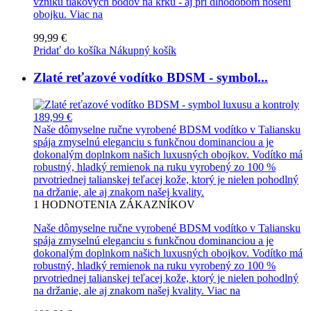
vzniku tlakových bodov na krku - aj pri dlhodobom nosení
obojku.
Viac na
99,99 €
Pridať do košíka
Nákupný košík
Zlaté reťazové vodítko BDSM - symbol...
189,99 €
Naše dômyselne ručne vyrobené BDSM vodítko v Taliansku
spája zmyselnú eleganciu s funkčnou dominanciou a je
dokonalým doplnkom našich luxusných obojkov. Vodítko má
robustný, hladký remienok na ruku vyrobený zo 100 %
prvotriednej talianskej teľacej kože, ktorý je nielen pohodlný
na držanie, ale aj znakom našej kvality.
1
HODNOTENIA ZÁKAZNÍKOV
Naše dômyselne ručne vyrobené BDSM vodítko v Taliansku
spája zmyselnú eleganciu s funkčnou dominanciou a je
dokonalým doplnkom našich luxusných obojkov. Vodítko má
robustný, hladký remienok na ruku vyrobený zo 100 %
prvotriednej talianskej teľacej kože, ktorý je nielen pohodlný
na držanie, ale aj znakom našej kvality.
Viac na