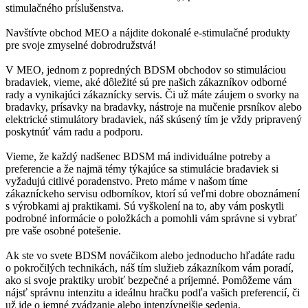
stimulačného príslušenstva.
Navštívte obchod MEO a nájdite dokonalé e-stimulačné produkty
pre svoje zmyselné dobrodružstvá!
V MEO, jednom z popredných BDSM obchodov so stimuláciou
bradaviek, vieme, aké dôležité sú pre našich zákazníkov odborné
rady a vynikajúci zákaznícky servis. Či už máte záujem o svorky na
bradavky, prísavky na bradavky, nástroje na mučenie prsníkov alebo
elektrické stimulátory bradaviek, náš skúsený tím je vždy pripravený
poskytnúť vám radu a podporu.
Vieme, že každý nadšenec BDSM má individuálne potreby a
preferencie a že najmä témy týkajúce sa stimulácie bradaviek si
vyžadujú citlivé poradenstvo. Preto máme v našom tíme
zákazníckeho servisu odborníkov, ktorí sú veľmi dobre oboznámení
s výrobkami aj praktikami. Sú vyškolení na to, aby vám poskytli
podrobné informácie o položkách a pomohli vám správne si vybrať
pre vaše osobné potešenie.
Ak ste vo svete BDSM nováčikom alebo jednoducho hľadáte radu
o pokročilých technikách, náš tím služieb zákazníkom vám poradí,
ako si svoje praktiky urobiť bezpečné a príjemné. Pomôžeme vám
nájsť správnu intenzitu a ideálnu hračku podľa vašich preferencií, či
už ide o jemné zvádzanie alebo intenzívnejšie sedenia.