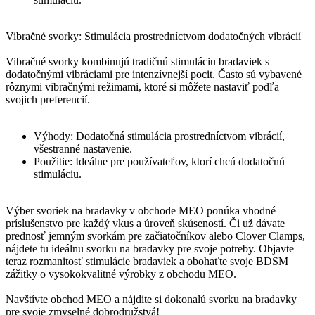
Vibračné svorky: Stimulácia prostredníctvom dodatočných vibrácií
Vibračné svorky kombinujú tradičnú stimuláciu bradaviek s
dodatočnými vibráciami pre intenzívnejší pocit. Často sú vybavené
rôznymi vibračnými režimami, ktoré si môžete nastaviť podľa
svojich preferencií.
Výhody: Dodatočná stimulácia prostredníctvom vibrácií,
všestranné nastavenie.
Použitie: Ideálne pre používateľov, ktorí chcú dodatočnú
stimuláciu.
Výber svoriek na bradavky v obchode MEO ponúka vhodné
príslušenstvo pre každý vkus a úroveň skúseností. Či už dávate
prednosť jemným svorkám pre začiatočníkov alebo Clover Clamps,
nájdete tu ideálnu svorku na bradavky pre svoje potreby. Objavte
teraz rozmanitosť stimulácie bradaviek a obohaťte svoje BDSM
zážitky o vysokokvalitné výrobky z obchodu MEO.
Navštívte obchod MEO a nájdite si dokonalú svorku na bradavky
pre svoje zmyselné dobrodružstvá!