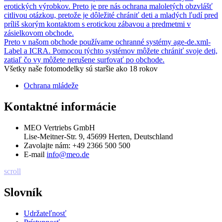
erotických výrobkov. Preto je pre nás ochrana maloletých obzvlášť
citlivou otázkou, pretože je dôležité chrániť deti a mladých ľudí pred
príliš skorým kontaktom s erotickou zábavou a predmetmi v
zásielkovom obchode.
Preto v našom obchode používame ochranné systémy age-de.xml-
Label a ICRA. Pomocou týchto systémov môžete chrániť svoje deti,
zatiaľ čo vy môžete nerušene surfovať po obchode.
Všetky naše fotomodelky sú staršie ako 18 rokov
Ochrana mládeže
Kontaktné informácie
MEO Vertriebs GmbH
Lise-Meitner-Str. 9, 45699 Herten, Deutschland
Zavolajte nám:
+49 2366 500 500
E-mail
info@meo.de
scroll
Slovník
Udržateľnosť