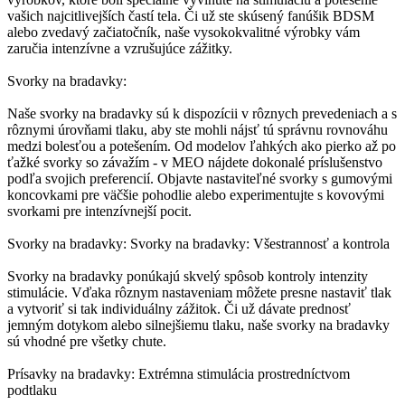
vašich najcitlivejších častí tela. Či už ste skúsený fanúšik BDSM
alebo zvedavý začiatočník, naše vysokokvalitné výrobky vám
zaručia intenzívne a vzrušujúce zážitky.
Svorky na bradavky:
Naše svorky na bradavky sú k dispozícii v rôznych prevedeniach a s
rôznymi úrovňami tlaku, aby ste mohli nájsť tú správnu rovnováhu
medzi bolesťou a potešením. Od modelov ľahkých ako pierko až po
ťažké svorky so závažím - v MEO nájdete dokonalé príslušenstvo
podľa svojich preferencií. Objavte nastaviteľné svorky s gumovými
koncovkami pre väčšie pohodlie alebo experimentujte s kovovými
svorkami pre intenzívnejší pocit.
Svorky na bradavky: Svorky na bradavky: Všestrannosť a kontrola
Svorky na bradavky ponúkajú skvelý spôsob kontroly intenzity
stimulácie. Vďaka rôznym nastaveniam môžete presne nastaviť tlak
a vytvoriť si tak individuálny zážitok. Či už dávate prednosť
jemným dotykom alebo silnejšiemu tlaku, naše svorky na bradavky
sú vhodné pre všetky chute.
Prísavky na bradavky: Extrémna stimulácia prostredníctvom
podtlaku