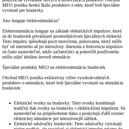
MEO ponúka širokú škálu produktov e-stim, ktoré boli špeciálne
vyvinuté pre bradavky.
Ako funguje elektrostimulácia?
Elektrostimulácia funguje na základe elektrických impulzov, ktoré
sú do bradaviek privádzané prostredníctvom špeciálnych elektród.
Tieto impulzy spôsobujú pocit mravčenia, pulzovania, ktorý môže
byť od mierneho až po intenzívny. Intenzita a frekvencia impulzov
sú často nastaviteľné, takže začiatočníci aj pokročilí používatelia
môžu nájsť ideálnu úroveň stimulácie.
Špeciálne produkty MEO na elektrostimuláciu bradaviek
Obchod MEO ponúka exkluzívny výber vysokokvalitných
produktov e-stimulácie, ktoré boli špeciálne vyvinuté na stimuláciu
bradaviek:
Elektrické svorky na bradavky: Tieto svorky kombinujú
tradičný tlak svorky na bradavky s elektrickými impulzmi. Sú
nastaviteľné na prispôsobenie tlaku a poskytujú ďalší rozmer
elektrickej stimulácie pre intenzívnejší zážitok.
Elektrické odsávačky bradaviek: Tieto odsávačky vytvárajú
nielen podtlak, ale vysielajú aj elektrické impulzy priamo do