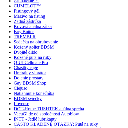
AlphaMale™
CUMELOT™
Fistingový gél
Mazivo na fisting
Zadná zástrčka
Kovová análna zátka
Boy Butter
TREMBLR
Sedačka na obrubovanie
Kožený golier BDSM
Dvojité dildo
Kožené putá na ruky
QIUI Cellmate Pro
Chastity cage
Uretrálny vibrátor
Dojenie prostaty
Gay BDSM Shop
Clejuso
Natiahnutie konečníka
BDSM sviečky
Lovense
DOT-Home TUSHTEK análna sprcha
VacuGlide od spoločnosti Autoblow
INTT - Jedlé lubrikanty
ČASTO KLADENÉ OTÁZKY: Putá na ruky