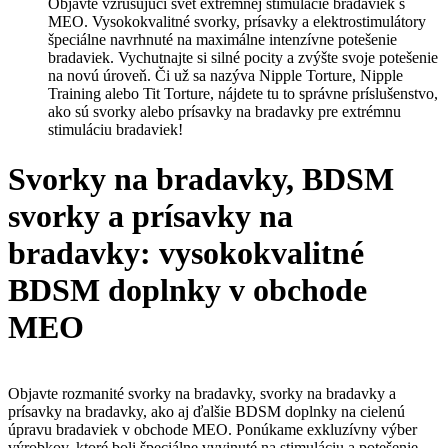
Objavte vzrušujúci svet extrémnej stimulácie bradaviek s
MEO. Vysokokvalitné svorky, prísavky a elektrostimulátory
špeciálne navrhnuté na maximálne intenzívne potešenie
bradaviek. Vychutnajte si silné pocity a zvýšte svoje potešenie
na novú úroveň. Či už sa nazýva Nipple Torture, Nipple
Training alebo Tit Torture, nájdete tu to správne príslušenstvo,
ako sú svorky alebo prísavky na bradavky pre extrémnu
stimuláciu bradaviek!
Svorky na bradavky, BDSM
svorky a prísavky na
bradavky: vysokokvalitné
BDSM doplnky v obchode
MEO
Objavte rozmanité svorky na bradavky, svorky na bradavky a
prísavky na bradavky, ako aj ďalšie BDSM doplnky na cielenú
úpravu bradaviek v obchode MEO. Ponúkame exkluzívny výber
výrobkov, ktoré boli špeciálne vyvinuté na stimuláciu a potešenie