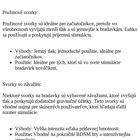
Pružinové svorky:
Pružinové svorky sú ideálne pre začiatočníkov, pretože vo
všeobecnosti vyvíjajú menší tlak a sú jemnejšie k bradavkám. Ľahko
sa používajú a poskytujú príjemnú stimuláciu.
Výhody: Jemný tlak, jednoduché použitie, ideálne pre
začiatočníkov.
Použitie: Ideálne pre tých, ktorí sú vo svete stimulácie
bradaviek nováčikmi.
Svorky so závažím:
Niektoré svorky na bradavky sú vybavené závažiami, ktoré zvyšujú
tlak a poskytujú dodatočné gravitačné účinky. Tieto svorky sú
vhodné najmä pre skúsených používateľov, ktorí hľadajú ďalší
rozmer stimulácie.
Výhody: Vyššia intenzita vďaka prídavnej hmotnosti.
Použitie: Vhodné na pokročilé BDSM hry a intenzívnejšiu
stimuláciu.