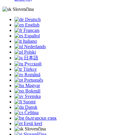
Slovenčina
Deutsch
English
Français
Español
Italiano
Nederlands
Polski
日本語
Русский
Türkçe
Română
Português
Magyar
Bokmål
Svenska
Suomi
Dansk
Čeština
български език
Eesti keel
Slovenčina
Slovenščina