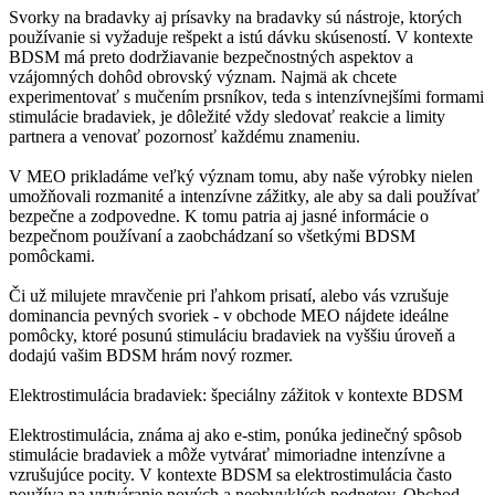
Svorky na bradavky aj prísavky na bradavky sú nástroje, ktorých
používanie si vyžaduje rešpekt a istú dávku skúseností. V kontexte
BDSM má preto dodržiavanie bezpečnostných aspektov a
vzájomných dohôd obrovský význam. Najmä ak chcete
experimentovať s mučením prsníkov, teda s intenzívnejšími formami
stimulácie bradaviek, je dôležité vždy sledovať reakcie a limity
partnera a venovať pozornosť každému znameniu.
V MEO prikladáme veľký význam tomu, aby naše výrobky nielen
umožňovali rozmanité a intenzívne zážitky, ale aby sa dali používať
bezpečne a zodpovedne. K tomu patria aj jasné informácie o
bezpečnom používaní a zaobchádzaní so všetkými BDSM
pomôckami.
Či už milujete mravčenie pri ľahkom prisatí, alebo vás vzrušuje
dominancia pevných svoriek - v obchode MEO nájdete ideálne
pomôcky, ktoré posunú stimuláciu bradaviek na vyššiu úroveň a
dodajú vašim BDSM hrám nový rozmer.
Elektrostimulácia bradaviek: špeciálny zážitok v kontexte BDSM
Elektrostimulácia, známa aj ako e-stim, ponúka jedinečný spôsob
stimulácie bradaviek a môže vytvárať mimoriadne intenzívne a
vzrušujúce pocity. V kontexte BDSM sa elektrostimulácia často
používa na vytváranie nových a neobvyklých podnetov. Obchod