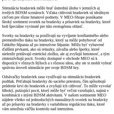
Stimulácia bradaviek môže hrať ústrednú úlohu v jemných aj
tvrdých BDSM scenároch. Vďaka citlivosti bradaviek sú ideálnym
cieľom pre rôzne hmatové podnety. V MEO-Shope ponúkame
široký sortiment svoriek na bradavky a prísaviek na bradavky, ktoré
boli špeciálne vyvinuté pre túto erotogénnu oblasť.
Svorky na bradavky sa používajú na vyvíjanie konštantného alebo
premenlivého tlaku na bradavky, ktorý sa môže pohybovať od
ľahkého štípania až po intenzívne štípanie. Môžu byť vybavené
ďalšími prvkami, ako sú retiazky, závažia alebo šperky, ktoré
nielenže pridávajú estetickú zložku, ale aj zvyšujú hmotnosť, a tým
zintenzívňujú pocit. Svorky dostupné v obchode MEO sú k
dispozícii v rôznych štýloch a s rôznou silou, aby ste si mohli vybrať
správnu úroveň stimulácie pre svoje BDSM hry.
Odsávačky bradaviek zasa využívajú na stimuláciu bradaviek
podtlak. Priťahujú bradavky do sacieho priestoru, čím spôsobujú
prúdenie krvi do bradaviek a zvyšujú ich citlivosť. To môže vyvolať
hlboký, pulzujúci pocit, ktorý môže byť veľmi vzrušujúci, najmä v
kombinácii s inými BDSM aktivitami. V našom sortimente MEO
nájdete všetko od jednoduchých manuálnych svoriek na bradavky
až po prísavky na bradavky s variabilnou reguláciou tlaku, ktoré
vám umožnia väčšiu kontrolu nad intenzitou.