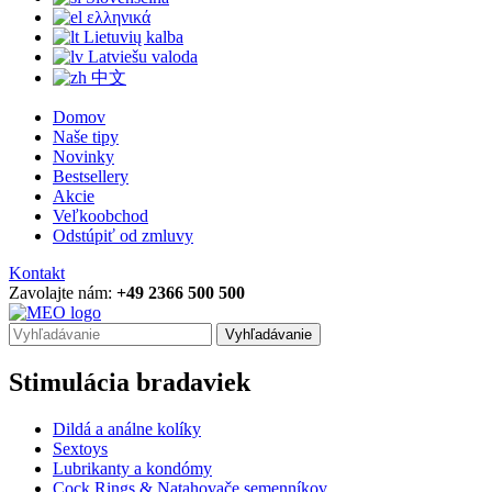
ελληνικά
Lietuvių kalba
Latviešu valoda
中文
Domov
Naše tipy
Novinky
Bestsellery
Akcie
Veľkoobchod
Odstúpiť od zmluvy
Kontakt
Zavolajte nám:
+49 2366 500 500
Vyhľadávanie
Stimulácia bradaviek
Dildá a análne kolíky
Sextoys
Lubrikanty a kondómy
Cock Rings & Natahovače semenníkov