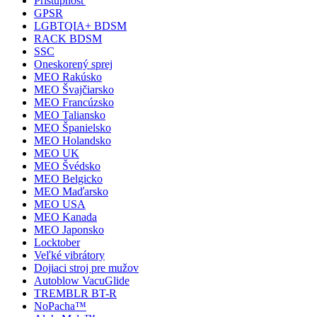
Prístupnosť
GPSR
LGBTQIA+ BDSM
RACK BDSM
SSC
Oneskorený sprej
MEO Rakúsko
MEO Švajčiarsko
MEO Francúzsko
MEO Taliansko
MEO Španielsko
MEO Holandsko
MEO UK
MEO Švédsko
MEO Belgicko
MEO Maďarsko
MEO USA
MEO Kanada
MEO Japonsko
Locktober
Veľké vibrátory
Dojiaci stroj pre mužov
Autoblow VacuGlide
TREMBLR BT-R
NoPacha™