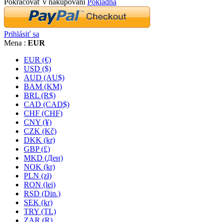
Pokračovať v nakupovaní
Pokladňa
Prihlásiť sa
Mena :
EUR
EUR (€)
USD ($)
AUD (AU$)
BAM (KM)
BRL (R$)
CAD (CAD$)
CHF (CHF)
CNY (¥)
CZK (Kč)
DKK (kr)
GBP (£)
MKD (Ден)
NOK (kr)
PLN (zł)
RON (lei)
RSD (Din.)
SEK (kr)
TRY (TL)
ZAR (R)