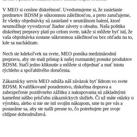
V MEO si ceníme diskrétnosť. Uvedomujeme si, že zasielanie
predmetov BDSM je súkromnou záležitosťou, a preto zaručujeme,
že všetky objednávky sú zasielané v neutrálnom balení, ktoré
neumožňuje vyvodzovať žiadne závery o obsahu. Naša politika
diskrétnej prepravy platí po celom svete, takže si môžete byť istí, že
vaša objednávka zostane súkromnou záležitosťou bez ohľadu na to,
kde sa nachádzate.
Nech ste kdekoľvek na svete, MEO ponúka medzinárodnú
prepravu, aby ste mali prístup k našej rozmanitej ponuke produktov
BDSM. Stačí jedno kliknutie a môžete si objednať a mať istotu
rýchleho a spoľahlivého doručenia.
Zákaznícky servis MEO odráža náš záväzok byť lídrom vo svete
BDSM. Kvalifikované poradenstvo, diskrétna doprava a
zabezpečenie pozitívneho zážitku z nakupovania sú základnými
kameňmi nášho prísľubu zákazníckych služieb. Či už máte otázky o
výrobku, alebo si nie ste istí svojím nákupom, sme tu pre vás a
postaráme sa, aby ste našli presne to, čo potrebujete pre svoje
chlípne dobrodružstvá.