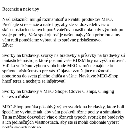
Recenzie a naše tipy
Naši zákazníci milujú rozmanitosť a kvalitu produktov MEO.
Prečítajte si recenzie a naše tipy, aby ste sa dozvedeli viac o
skúsenostiach ostatných používateľov a našli dokonalý výrobok pre
svoje potreby. Vaša spokojnosť je našou najvyššou prioritou a my
vám radi pomôžeme vybrať si to správne príslušenstvo.
Záver
Svorky na bradavky, svorky na bradavky a prísavky na bradavky sú
fantastické nástroje, ktoré posunú vaše BDSM hry na vyššiu úroveň.
Vďaka veľkému výberu v obchode MEO zaručene nájdete to
správne príslušenstvo pre vás. Objavte vzrušujúce možnosti a
ponorte sa do sveta plného chtíča a vášne. Navštívte MEO-Shop
hneď teraz a nechajte sa inšpirovať!
Svorky na bradavky v MEO-Shope: Clover Clamps, Clinging
Claws a ďalšie
MEO-Shop ponúka pôsobivý výber svoriek na bradavky, ktoré boli
špeciálne vyvinuté tak, aby vám poskytli rôzne pocity a stimuláciu.
Tu sa môžete dozvedieť viac o rôznych typoch svoriek na bradavky
a ich jedinečných vlastnostiach, aby ste si mohli dokonale vybrať
podľa svojich potrieb.