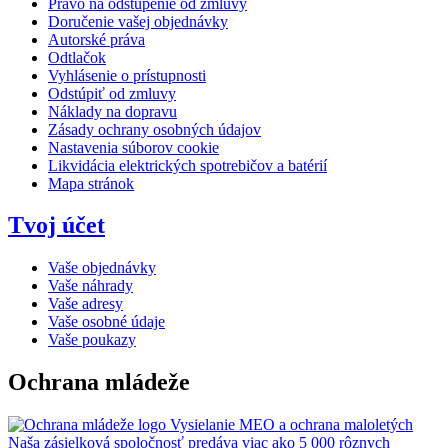
Právo na odstúpenie od zmluvy
Doručenie vašej objednávky
Autorské práva
Odtlačok
Vyhlásenie o prístupnosti
Odstúpiť od zmluvy
Náklady na dopravu
Zásady ochrany osobných údajov
Nastavenia súborov cookie
Likvidácia elektrických spotrebičov a batérií
Mapa stránok
Tvoj účet
Vaše objednávky
Vaše náhrady
Vaše adresy
Vaše osobné údaje
Vaše poukazy
Ochrana mládeže
Vysielanie MEO a ochrana maloletých
Naša zásielková spoločnosť predáva viac ako 5 000 rôznych