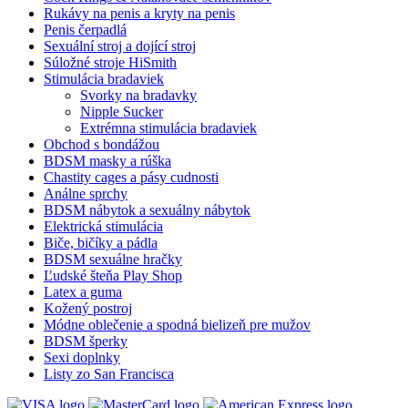
Rukávy na penis a kryty na penis
Penis čerpadlá
Sexuální stroj a dojící stroj
Súložné stroje HiSmith
Stimulácia bradaviek
Svorky na bradavky
Nipple Sucker
Extrémna stimulácia bradaviek
Obchod s bondážou
BDSM masky a rúška
Chastity cages a pásy cudnosti
Análne sprchy
BDSM nábytok a sexuálny nábytok
Elektrická stimulácia
Biče, bičíky a pádla
BDSM sexuálne hračky
Ľudské šteňa Play Shop
Latex a guma
Kožený postroj
Módne oblečenie a spodná bielizeň pre mužov
BDSM šperky
Sexi doplnky
Listy zo San Francisca