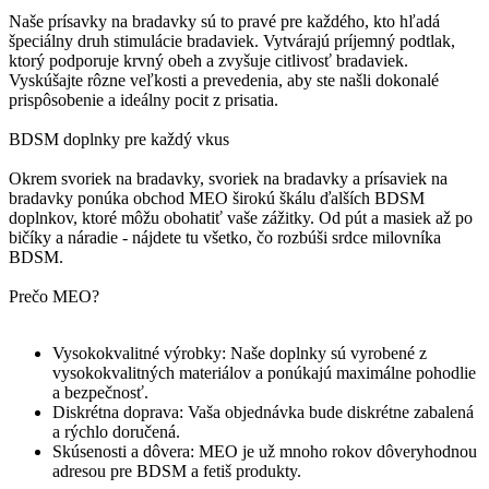
Naše prísavky na bradavky sú to pravé pre každého, kto hľadá
špeciálny druh stimulácie bradaviek. Vytvárajú príjemný podtlak,
ktorý podporuje krvný obeh a zvyšuje citlivosť bradaviek.
Vyskúšajte rôzne veľkosti a prevedenia, aby ste našli dokonalé
prispôsobenie a ideálny pocit z prisatia.
BDSM doplnky pre každý vkus
Okrem svoriek na bradavky, svoriek na bradavky a prísaviek na
bradavky ponúka obchod MEO širokú škálu ďalších BDSM
doplnkov, ktoré môžu obohatiť vaše zážitky. Od pút a masiek až po
bičíky a náradie - nájdete tu všetko, čo rozbúši srdce milovníka
BDSM.
Prečo MEO?
Vysokokvalitné výrobky: Naše doplnky sú vyrobené z
vysokokvalitných materiálov a ponúkajú maximálne pohodlie
a bezpečnosť.
Diskrétna doprava: Vaša objednávka bude diskrétne zabalená
a rýchlo doručená.
Skúsenosti a dôvera: MEO je už mnoho rokov dôveryhodnou
adresou pre BDSM a fetiš produkty.