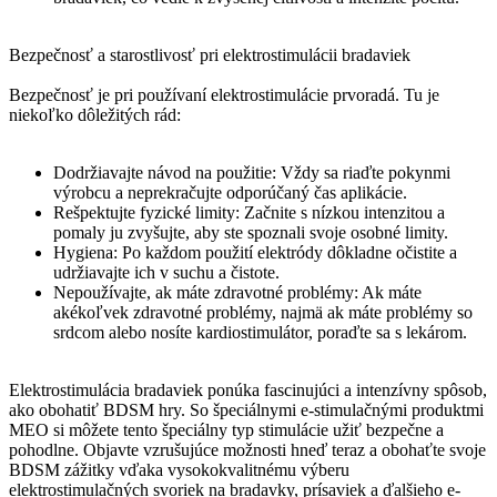
Bezpečnosť a starostlivosť pri elektrostimulácii bradaviek
Bezpečnosť je pri používaní elektrostimulácie prvoradá. Tu je
niekoľko dôležitých rád:
Dodržiavajte návod na použitie: Vždy sa riaďte pokynmi
výrobcu a neprekračujte odporúčaný čas aplikácie.
Rešpektujte fyzické limity: Začnite s nízkou intenzitou a
pomaly ju zvyšujte, aby ste spoznali svoje osobné limity.
Hygiena: Po každom použití elektródy dôkladne očistite a
udržiavajte ich v suchu a čistote.
Nepoužívajte, ak máte zdravotné problémy: Ak máte
akékoľvek zdravotné problémy, najmä ak máte problémy so
srdcom alebo nosíte kardiostimulátor, poraďte sa s lekárom.
Elektrostimulácia bradaviek ponúka fascinujúci a intenzívny spôsob,
ako obohatiť BDSM hry. So špeciálnymi e-stimulačnými produktmi
MEO si môžete tento špeciálny typ stimulácie užiť bezpečne a
pohodlne. Objavte vzrušujúce možnosti hneď teraz a obohaťte svoje
BDSM zážitky vďaka vysokokvalitnému výberu
elektrostimulačných svoriek na bradavky, prísaviek a ďalšieho e-