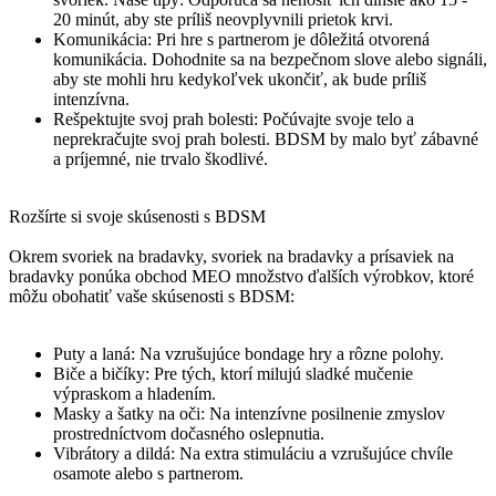
20 minút, aby ste príliš neovplyvnili prietok krvi.
Komunikácia: Pri hre s partnerom je dôležitá otvorená
komunikácia. Dohodnite sa na bezpečnom slove alebo signáli,
aby ste mohli hru kedykoľvek ukončiť, ak bude príliš
intenzívna.
Rešpektujte svoj prah bolesti: Počúvajte svoje telo a
neprekračujte svoj prah bolesti. BDSM by malo byť zábavné
a príjemné, nie trvalo škodlivé.
Rozšírte si svoje skúsenosti s BDSM
Okrem svoriek na bradavky, svoriek na bradavky a prísaviek na
bradavky ponúka obchod MEO množstvo ďalších výrobkov, ktoré
môžu obohatiť vaše skúsenosti s BDSM:
Puty a laná: Na vzrušujúce bondage hry a rôzne polohy.
Biče a bičíky: Pre tých, ktorí milujú sladké mučenie
výpraskom a hladením.
Masky a šatky na oči: Na intenzívne posilnenie zmyslov
prostredníctvom dočasného oslepnutia.
Vibrátory a dildá: Na extra stimuláciu a vzrušujúce chvíle
osamote alebo s partnerom.