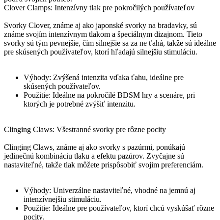
Clover Clamps: Intenzívny tlak pre pokročilých používateľov
Svorky Clover, známe aj ako japonské svorky na bradavky, sú
známe svojím intenzívnym tlakom a špeciálnym dizajnom. Tieto
svorky sú tým pevnejšie, čím silnejšie sa za ne ťahá, takže sú ideálne
pre skúsených používateľov, ktorí hľadajú silnejšiu stimuláciu.
Výhody: Zvýšená intenzita vďaka ťahu, ideálne pre
skúsených používateľov.
Použitie: Ideálne na pokročilé BDSM hry a scenáre, pri
ktorých je potrebné zvýšiť intenzitu.
Clinging Claws: Všestranné svorky pre rôzne pocity
Clinging Claws, známe aj ako svorky s pazúrmi, ponúkajú
jedinečnú kombináciu tlaku a efektu pazúrov. Zvyčajne sú
nastaviteľné, takže tlak môžete prispôsobiť svojim preferenciám.
Výhody: Univerzálne nastaviteľné, vhodné na jemnú aj
intenzívnejšiu stimuláciu.
Použitie: Ideálne pre používateľov, ktorí chcú vyskúšať rôzne
pocity.