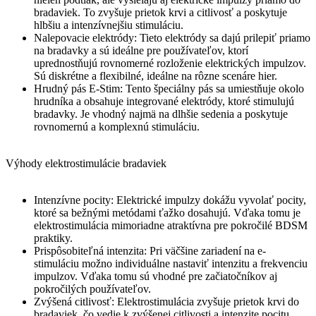
bradaviek. To zvyšuje prietok krvi a citlivosť a poskytuje
hlbšiu a intenzívnejšiu stimuláciu.
Nalepovacie elektródy: Tieto elektródy sa dajú prilepiť priamo
na bradavky a sú ideálne pre používateľov, ktorí
uprednostňujú rovnomerné rozloženie elektrických impulzov.
Sú diskrétne a flexibilné, ideálne na rôzne scenáre hier.
Hrudný pás E-Stim: Tento špeciálny pás sa umiestňuje okolo
hrudníka a obsahuje integrované elektródy, ktoré stimulujú
bradavky. Je vhodný najmä na dlhšie sedenia a poskytuje
rovnomernú a komplexnú stimuláciu.
Výhody elektrostimulácie bradaviek
Intenzívne pocity: Elektrické impulzy dokážu vyvolať pocity,
ktoré sa bežnými metódami ťažko dosahujú. Vďaka tomu je
elektrostimulácia mimoriadne atraktívna pre pokročilé BDSM
praktiky.
Prispôsobiteľná intenzita: Pri väčšine zariadení na e-
stimuláciu možno individuálne nastaviť intenzitu a frekvenciu
impulzov. Vďaka tomu sú vhodné pre začiatočníkov aj
pokročilých používateľov.
Zvýšená citlivosť: Elektrostimulácia zvyšuje prietok krvi do
bradaviek, čo vedie k zvýšenej citlivosti a intenzite pocitu.