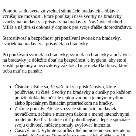
Ponorte sa do sveta zmyselnej stimulácie bradaviek a objavte
vzrušujúce možnosti, ktoré ponúkajú naše svorky na bradavky,
svorky na bradavky a prísavky na bradavky. Navštívte obchod
MEO a nájdite si dokonalý doplnok pre svoje ďalšie dobrodružstvo.
Starostlivosť a bezpečnosť pri používaní svoriek na bradavky,
svoriek na bradavky a prísaviek na bradavky
Pri používaní svoriek na bradavky, svoriek na bradavky a prísaviek
na bradavky je dôležité dbať na bezpečnosť a hygienu, aby ste si
zaistili príjemný a bezrizikový zážitok. Tu je niekoľko tipov, ktoré
treba mať na pamäti:
Čistota: Uistite sa, že vaše ruky a príslušenstvo, ktoré
používate, sú čisté. Svorky na bradavky a cucáky po každom
použití dôkladne očistite teplou vodou a jemným mydlom
alebo špeciálnym čistiacim prostriedkom na hračky.
Začnite pomaly: Ak ste vo svete stimulácie bradaviek
nováčikom, začnite s miernym tlakom a menej intenzívnymi
modelmi. Keď sa budete cítiť pohodlnejšie a lepšie spoznáte
svoju citlivosť, môžete pomaly zvyšovať intenzitu.
Časový limit: Vyhnite sa príliš dlhému noseniu svoriek alebo
svoriek. Naše tipy: Odporúča sa nenosiť ich dlhšie ako 15 -