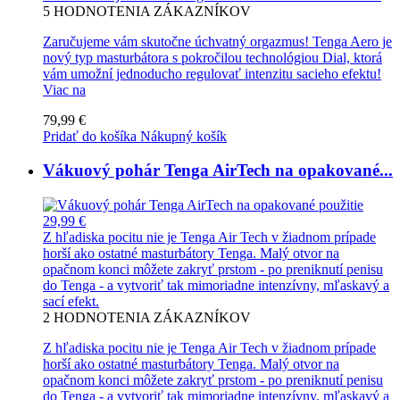
5
HODNOTENIA ZÁKAZNÍKOV
Zaručujeme vám skutočne úchvatný orgazmus! Tenga Aero je
nový typ masturbátora s pokročilou technológiou Dial, ktorá
vám umožní jednoducho regulovať intenzitu sacieho efektu!
Viac na
79,99 €
Pridať do košíka
Nákupný košík
Vákuový pohár Tenga AirTech na opakované...
29,99 €
Z hľadiska pocitu nie je Tenga Air Tech v žiadnom prípade
horší ako ostatné masturbátory Tenga. Malý otvor na
opačnom konci môžete zakryť prstom - po preniknutí penisu
do Tenga - a vytvoriť tak mimoriadne intenzívny, mľaskavý a
sací efekt.
2
HODNOTENIA ZÁKAZNÍKOV
Z hľadiska pocitu nie je Tenga Air Tech v žiadnom prípade
horší ako ostatné masturbátory Tenga. Malý otvor na
opačnom konci môžete zakryť prstom - po preniknutí penisu
do Tenga - a vytvoriť tak mimoriadne intenzívny, mľaskavý a