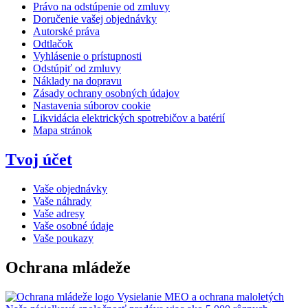
Právo na odstúpenie od zmluvy
Doručenie vašej objednávky
Autorské práva
Odtlačok
Vyhlásenie o prístupnosti
Odstúpiť od zmluvy
Náklady na dopravu
Zásady ochrany osobných údajov
Nastavenia súborov cookie
Likvidácia elektrických spotrebičov a batérií
Mapa stránok
Tvoj účet
Vaše objednávky
Vaše náhrady
Vaše adresy
Vaše osobné údaje
Vaše poukazy
Ochrana mládeže
Vysielanie MEO a ochrana maloletých