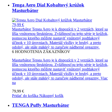
Tenga Aero Dial Kobaltový krúžok
Masturbátor
79,99 €
Masturbátor Tenga Aero je k dispozícii v 2 verziách, ktoré sa
líšia vnútornou štruktúrou. Zvláštnosťou tejto série je krúžok,
pomocou ktorého môžete nastaviť vnútorný podtlakový
účinok v 10 úrovniach. Materiál vložky je hrubý, a preto
odolný, ale stále mäkký; to zaručuje nádherné orgazmy.
6
HODNOTENIA ZÁKAZNÍKOV
Masturbátor Tenga Aero je k dispozícii v 2 verziách, ktoré sa
líšia vnútornou štruktúrou. Zvláštnosťou tejto série je krúžok,
pomocou ktorého môžete nastaviť vnútorný podtlakový
účinok v 10 úrovniach. Materiál vložky je hrubý, a preto
odolný, ale stále mäkký; to zaručuje nádherné orgazmy.
Viac
na
79,99 €
Pridať do košíka
Nákupný košík
TENGA Puffy Masturbátor