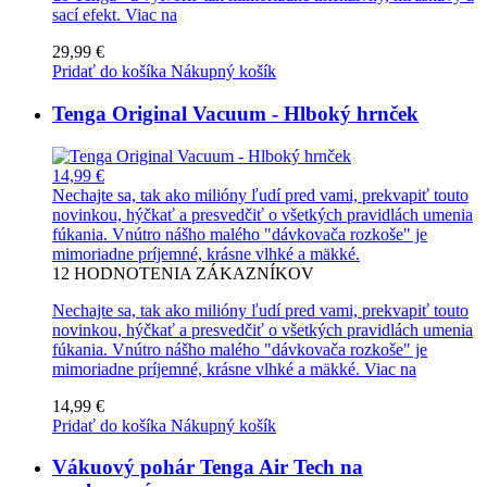
sací efekt.
Viac na
29,99 €
Pridať do košíka
Nákupný košík
Tenga Original Vacuum - Hlboký hrnček
14,99 €
Nechajte sa, tak ako milióny ľudí pred vami, prekvapiť touto
novinkou, hýčkať a presvedčiť o všetkých pravidlách umenia
fúkania. Vnútro nášho malého "dávkovača rozkoše" je
mimoriadne príjemné, krásne vlhké a mäkké.
12
HODNOTENIA ZÁKAZNÍKOV
Nechajte sa, tak ako milióny ľudí pred vami, prekvapiť touto
novinkou, hýčkať a presvedčiť o všetkých pravidlách umenia
fúkania. Vnútro nášho malého "dávkovača rozkoše" je
mimoriadne príjemné, krásne vlhké a mäkké.
Viac na
14,99 €
Pridať do košíka
Nákupný košík
Vákuový pohár Tenga Air Tech na