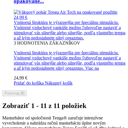
opakované...
24,99 €
Vnútorná štruktúra je výraznejšia pre špeciálnu stimuláciu.
Vnútorné vzduchové vankúše možno ľubovoľne nastaviť a
stimulovať vás silnejšie alebo silnejšie, podľa vlastného tempa
a až kým nedosiahnete silný orgazmus.
3
HODNOTENIA ZÁKAZNÍKOV
Vnútorná štruktúra je výraznejšia pre špeciálnu stimuláciu.
Vnútorné vzduchové vankúše možno ľubovoľne nastaviť a
stimulovať vás silnejšie alebo silnejšie, podľa vlastného tempa
a až kým nedosiahnete silný orgazmus.
Viac na
24,99 €
Pridať do košíka
Nákupný košík
Porovnaj (
0
)
Zobraziť 1 - 11 z 11 položiek
Masturbátor od spoločnosti Tenga® zaručuje intenzívne
vyvrcholenie a nahrádza ručnú masturbáciu úplne novým