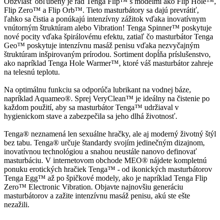
Obzvlášť obľúbený je rad Tenga Flip™ s modelmi ako Flip Hole™,
Flip Zero™ a Flip Orb™. Tieto masturbátory sa dajú prevrátiť,
ľahko sa čistia a ponúkajú intenzívny zážitok vďaka inovatívnym
vnútorným štruktúram alebo Vibration! Tenga Spinner™ poskytuje
nové pocity vďaka špirálovému efektu, zatiaľ čo masturbátor Tenga
Geo™ poskytuje intenzívnu masáž penisu vďaka nezvyčajným
štruktúram inšpirovaným prírodou. Sortiment dopĺňa príslušenstvo,
ako napríklad Tenga Hole Warmer™, ktoré váš masturbátor zahreje
na telesnú teplotu.
Na optimálnu funkciu sa odporúča lubrikant na vodnej báze,
napríklad Aquameo®. Sprej VeryClean™ je ideálny na čistenie po
každom použití, aby sa masturbátor Tenga™ udržiaval v
hygienickom stave a zabezpečila sa jeho dlhá životnosť.
Tenga® neznamená len sexuálne hračky, ale aj moderný životný štýl
bez tabu. Tenga® určuje štandardy svojím jedinečným dizajnom,
inovatívnou technológiou a snahou neustále nanovo definovať
masturbáciu. V internetovom obchode MEO® nájdete kompletnú
ponuku erotických hračiek Tenga™ - od ikonických masturbátorov
Tenga Egg™ až po špičkové modely, ako je napríklad Tenga Flip
Zero™ Electronic Vibration. Objavte najnovšiu generáciu
masturbátorov a zažite intenzívnu masáž penisu, akú ste ešte
nezažili.