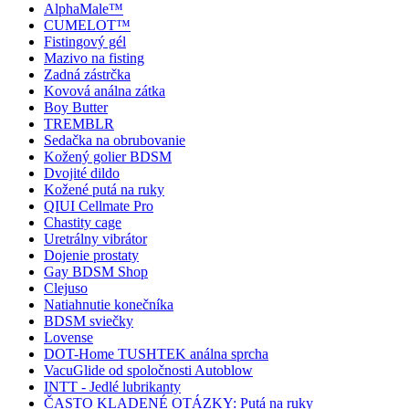
AlphaMale™
CUMELOT™
Fistingový gél
Mazivo na fisting
Zadná zástrčka
Kovová análna zátka
Boy Butter
TREMBLR
Sedačka na obrubovanie
Kožený golier BDSM
Dvojité dildo
Kožené putá na ruky
QIUI Cellmate Pro
Chastity cage
Uretrálny vibrátor
Dojenie prostaty
Gay BDSM Shop
Clejuso
Natiahnutie konečníka
BDSM sviečky
Lovense
DOT-Home TUSHTEK análna sprcha
VacuGlide od spoločnosti Autoblow
INTT - Jedlé lubrikanty
ČASTO KLADENÉ OTÁZKY: Putá na ruky