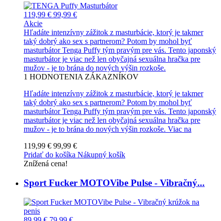
119,99 €
99,99 €
Akcie
Hľadáte intenzívny zážitok z masturbácie, ktorý je takmer
taký dobrý ako sex s partnerom? Potom by mohol byť
masturbátor Tenga Puffy tým pravým pre vás. Tento japonský
masturbátor je viac než len obyčajná sexuálna hračka pre
mužov - je to brána do nových výšin rozkoše.
1
HODNOTENIA ZÁKAZNÍKOV
Hľadáte intenzívny zážitok z masturbácie, ktorý je takmer
taký dobrý ako sex s partnerom? Potom by mohol byť
masturbátor Tenga Puffy tým pravým pre vás. Tento japonský
masturbátor je viac než len obyčajná sexuálna hračka pre
mužov - je to brána do nových výšin rozkoše.
Viac na
119,99 €
99,99 €
Pridať do košíka
Nákupný košík
Znížená cena!
Sport Fucker MOTOVibe Pulse - Vibračný...
89,99 €
79,99 €