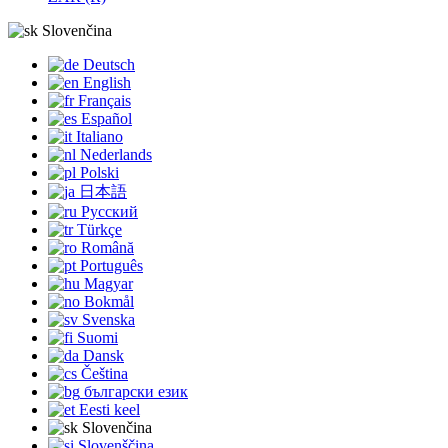
Slovenčina
Deutsch
English
Français
Español
Italiano
Nederlands
Polski
日本語
Русский
Türkçe
Română
Português
Magyar
Bokmål
Svenska
Suomi
Dansk
Čeština
български език
Eesti keel
Slovenčina
Slovenščina