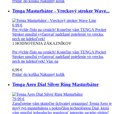
Pridať do košíka
Nákupný košík
Tenga Masturbátor - Vreckový stroker Wave...
6,99 €
Pre rýchle číslo na cestách! Konečne vám TENGA Pocket
Stroker umožní vyčarovať nadržané potešenie vo vrecku,
nech ste kdekoľvek!
1
HODNOTENIA ZÁKAZNÍKOV
Pre rýchle číslo na cestách! Konečne vám TENGA Pocket
Stroker umožní vyčarovať nadržané potešenie vo vrecku,
nech ste kdekoľvek!
Viac na
6,99 €
Pridať do košíka
Nákupný košík
Tenga Aero Dial Silver Ring Masturbátor
79,99 €
Zaručujeme vám skutočne úchvatný orgazmus! Tenga Aero je
nový typ masturbátora s pokročilou technológiou Dial, ktorá
vám umožní jednoducho regulovať intenzitu sacieho efektu!