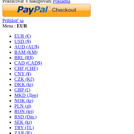
Pokračovať v nakupovaní
Pokladňa
Prihlásiť sa
Mena :
EUR
EUR (€)
USD ($)
AUD (AU$)
BAM (KM)
BRL (R$)
CAD (CAD$)
CHF (CHF)
CNY (¥)
CZK (Kč)
DKK (kr)
GBP (£)
MKD (Ден)
NOK (kr)
PLN (zł)
RON (lei)
RSD (Din.)
SEK (kr)
TRY (TL)
ZAR (R)