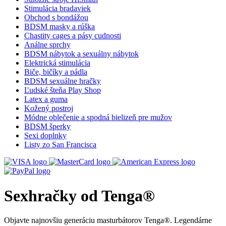
Stimulácia bradaviek
Obchod s bondážou
BDSM masky a rúška
Chastity cages a pásy cudnosti
Análne sprchy
BDSM nábytok a sexuálny nábytok
Elektrická stimulácia
Biče, bičíky a pádla
BDSM sexuálne hračky
Ľudské šteňa Play Shop
Latex a guma
Kožený postroj
Módne oblečenie a spodná bielizeň pre mužov
BDSM šperky
Sexi doplnky
Listy zo San Francisca
Sexhračky od Tenga®
Objavte najnovšiu generáciu masturbátorov Tenga®. Legendárne