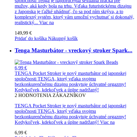
spoločnosti Tenga je najhorúcejšia sexuálna hračka pre
mužov, aká kedy bola na trhu. Vďaka futuristickému dizajnu
z Japonska je ťažké uhádnuť, čo sa pod ním skrýva, a to
komplexný systém, ktorý vám umožní vychutnať si dokonalý,
realistický...
Viac na
149,99 €
Pridať do košíka
Nákupný košík
Tenga Masturbátor - vreckový stroker Spark...
6,99 €
TENGA Pocket Stroker je nový masturbátor od japonskej
spoločnosti TENGA, ktorý vďaka svojmu
bezkonkurenčnému dizajnu poskytuje úchvatné orgazmy!
Kedykoľvek, kdekoľvek a úplne nadržaný!
2
HODNOTENIA ZÁKAZNÍKOV
TENGA Pocket Stroker je nový masturbátor od japonskej
spoločnosti TENGA, ktorý vďaka svojmu
bezkonkurenčnému dizajnu poskytuje úchvatné orgazmy!
Kedykoľvek, kdekoľvek a úplne nadržaný!
Viac na
6,99 €