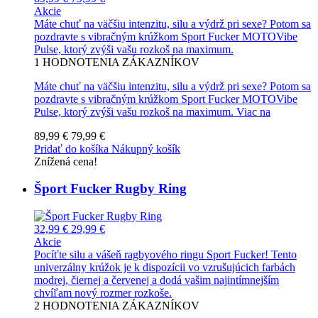
Akcie
Máte chuť na väčšiu intenzitu, silu a výdrž pri sexe? Potom sa
pozdravte s vibračným krúžkom Sport Fucker MOTOVibe
Pulse, ktorý zvýši vašu rozkoš na maximum.
1
HODNOTENIA ZÁKAZNÍKOV
Máte chuť na väčšiu intenzitu, silu a výdrž pri sexe? Potom sa
pozdravte s vibračným krúžkom Sport Fucker MOTOVibe
Pulse, ktorý zvýši vašu rozkoš na maximum.
Viac na
89,99 €
79,99 €
Pridať do košíka
Nákupný košík
Znížená cena!
Šport Fucker Rugby Ring
32,99 €
29,99 €
Akcie
Pocíťte silu a vášeň ragbyového ringu Sport Fucker! Tento
univerzálny krúžok je k dispozícii vo vzrušujúcich farbách
modrej, čiernej a červenej a dodá vašim najintímnejším
chvíľam nový rozmer rozkoše.
2
HODNOTENIA ZÁKAZNÍKOV