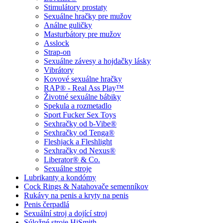
Stimulátory prostaty
Sexuálne hračky pre mužov
Análne guličky
Masturbátory pre mužov
Asslock
Strap-on
Sexuálne závesy a hojdačky lásky
Vibrátory
Kovové sexuálne hračky
RAP® - Real Ass Play™
Životné sexuálne bábiky
Spekula a rozmetadlo
Sport Fucker Sex Toys
Sexhračky od b-Vibe®
Sexhračky od Tenga®
Fleshjack a Fleshlight
Sexhračky od Nexus®
Liberator® & Co.
Sexuálne stroje
Lubrikanty a kondómy
Cock Rings & Natahovače semenníkov
Rukávy na penis a kryty na penis
Penis čerpadlá
Sexuální stroj a dojící stroj
Súložné stroje HiSmith