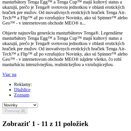
masturbátory Tenga Egg™ a Tenga Cup™ majú kultový status a
ukazujú, prečo je Tenga® svetovou jednotkou v oblasti erotických
hračiek pre mužov. Od inovatívnych erotických hračiek Tenga Air-
Tech™ a Flip™ až po vzrušujúce Novinky, ako sú Spinner™ alebo
Geo™ - v internetovom obchode MEO® n...
Objavte najnovšiu generáciu masturbátorov Tenga®. Legendárne
masturbátory Tenga Egg™ a Tenga Cup™ majú kultový status a
ukazujú, prečo je Tenga® svetovou jednotkou v oblasti erotických
hračiek pre mužov. Od inovatívnych erotických hračiek Tenga Air-
Tech™ a Flip™ až po vzrušujúce Novinky, ako sú Spinner™ alebo
Geo™ - v internetovom obchode MEO® nájdete všetko, čo robí
masturbáciu intenzívnejšou, realistickejšou a vzrušujúcejšou.
Viac na
Reklamy:
Dlaždice
Zoznam
Porovnaj (
0
)
Zobraziť 1 - 11 z 11 položiek