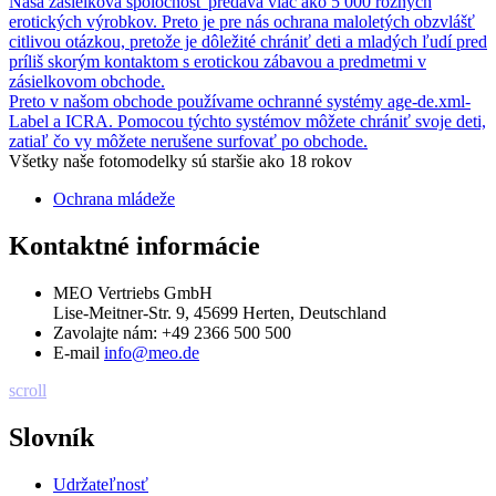
Naša zásielková spoločnosť predáva viac ako 5 000 rôznych
erotických výrobkov. Preto je pre nás ochrana maloletých obzvlášť
citlivou otázkou, pretože je dôležité chrániť deti a mladých ľudí pred
príliš skorým kontaktom s erotickou zábavou a predmetmi v
zásielkovom obchode.
Preto v našom obchode používame ochranné systémy age-de.xml-
Label a ICRA. Pomocou týchto systémov môžete chrániť svoje deti,
zatiaľ čo vy môžete nerušene surfovať po obchode.
Všetky naše fotomodelky sú staršie ako 18 rokov
Ochrana mládeže
Kontaktné informácie
MEO Vertriebs GmbH
Lise-Meitner-Str. 9, 45699 Herten, Deutschland
Zavolajte nám:
+49 2366 500 500
E-mail
info@meo.de
scroll
Slovník
Udržateľnosť