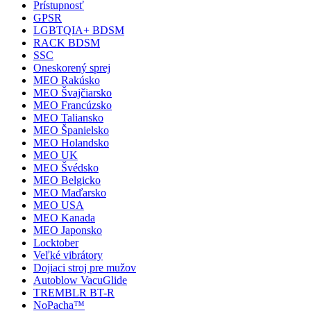
Prístupnosť
GPSR
LGBTQIA+ BDSM
RACK BDSM
SSC
Oneskorený sprej
MEO Rakúsko
MEO Švajčiarsko
MEO Francúzsko
MEO Taliansko
MEO Španielsko
MEO Holandsko
MEO UK
MEO Švédsko
MEO Belgicko
MEO Maďarsko
MEO USA
MEO Kanada
MEO Japonsko
Locktober
Veľké vibrátory
Dojiaci stroj pre mužov
Autoblow VacuGlide
TREMBLR BT-R
NoPacha™