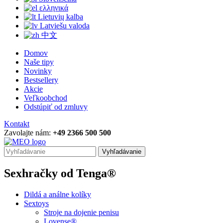
ελληνικά
Lietuvių kalba
Latviešu valoda
中文
Domov
Naše tipy
Novinky
Bestsellery
Akcie
Veľkoobchod
Odstúpiť od zmluvy
Kontakt
Zavolajte nám:
+49 2366 500 500
Vyhľadávanie
Sexhračky od Tenga®
Dildá a análne kolíky
Sextoys
Stroje na dojenie penisu
Lovense®