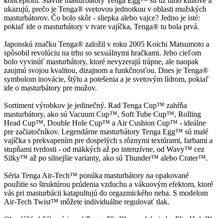
konceptom. Slávne masturbátory Tenga Egg™ sú už dlho kultové a
ukazujú, prečo je Tenga® svetovou jednotkou v oblasti mužských
masturbátorov. Čo bolo skôr - sliepka alebo vajce? Jedno je isté:
pokiaľ ide o masturbátory v tvare vajíčka, Tenga® tu bola prvá.
Japonskú značku Tenga® založil v roku 2005 Koichi Matsumoto a
spôsobil revolúciu na trhu so sexuálnymi hračkami. Jeho cieľom
bolo vyvinúť masturbátory, ktoré nevyzerajú trápne, ale naopak
zaujmú svojou kvalitou, dizajnom a funkčnosťou. Dnes je Tenga®
symbolom inovácie, štýlu a potešenia a je svetovým lídrom, pokiaľ
ide o masturbátory pre mužov.
Sortiment výrobkov je jedinečný. Rad Tenga Cup™ zahŕňa
masturbátory, ako sú Vacuum Cup™, Soft Tube Cup™, Rolling
Head Cup™, Double Hole Cup™ a Air Cushion Cup™ - ideálne
pre začiatočníkov. Legendárne masturbátory Tenga Egg™ sú malé
vajíčka s prekvapením pre dospelých s rôznymi textúrami, farbami a
stupňami tvrdosti - od mäkkých až po intenzívne, od Wavy™ cez
Silky™ až po silnejšie varianty, ako sú Thunder™ alebo Crater™.
Séria Tenga Air-Tech™ ponúka masturbátory na opakované
použitie so štruktúrou prúdenia vzduchu a vákuovým efektom, ktoré
vás pri masturbácii katapultujú do orgazmického neba. S modelom
Air-Tech Twist™ môžete individuálne regulovať tlak.