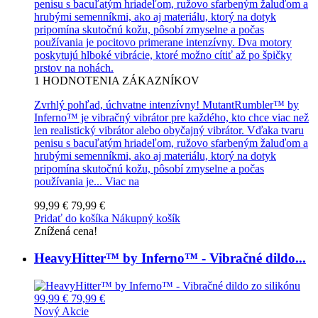
penisu s bacuľatým hriadeľom, ružovo sfarbeným žaluďom a
hrubými semenníkmi, ako aj materiálu, ktorý na dotyk
pripomína skutočnú kožu, pôsobí zmyselne a počas
používania je pocitovo primerane intenzívny. Dva motory
poskytujú hlboké vibrácie, ktoré možno cítiť až po špičky
prstov na nohách.
1
HODNOTENIA ZÁKAZNÍKOV
Zvrhlý pohľad, úchvatne intenzívny! MutantRumbler™ by
Inferno™ je vibračný vibrátor pre každého, kto chce viac než
len realistický vibrátor alebo obyčajný vibrátor. Vďaka tvaru
penisu s bacuľatým hriadeľom, ružovo sfarbeným žaluďom a
hrubými semenníkmi, ako aj materiálu, ktorý na dotyk
pripomína skutočnú kožu, pôsobí zmyselne a počas
používania je...
Viac na
99,99 €
79,99 €
Pridať do košíka
Nákupný košík
Znížená cena!
HeavyHitter™ by Inferno™ - Vibračné dildo...
99,99 €
79,99 €
Nový
Akcie