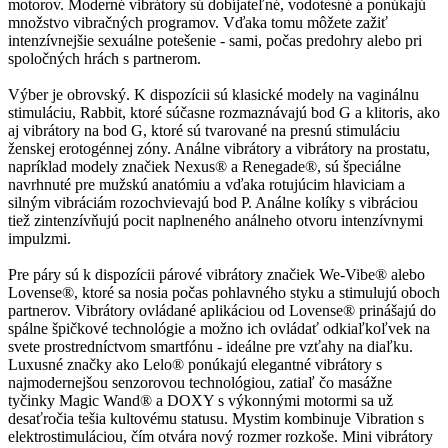
motorov. Moderné vibrátory sú dobíjateľné, vodotesné a ponúkajú
množstvo vibračných programov. Vďaka tomu môžete zažiť
intenzívnejšie sexuálne potešenie - sami, počas predohry alebo pri
spoločných hrách s partnerom.
Výber je obrovský. K dispozícii sú klasické modely na vaginálnu
stimuláciu, Rabbit, ktoré súčasne rozmaznávajú bod G a klitoris, ako
aj vibrátory na bod G, ktoré sú tvarované na presnú stimuláciu
ženskej erotogénnej zóny. Análne vibrátory a vibrátory na prostatu,
napríklad modely značiek Nexus® a Renegade®, sú špeciálne
navrhnuté pre mužskú anatómiu a vďaka rotujúcim hlaviciam a
silným vibráciám rozochvievajú bod P. Análne kolíky s vibráciou
tiež zintenzívňujú pocit naplneného análneho otvoru intenzívnymi
impulzmi.
Pre páry sú k dispozícii párové vibrátory značiek We-Vibe® alebo
Lovense®, ktoré sa nosia počas pohlavného styku a stimulujú oboch
partnerov. Vibrátory ovládané aplikáciou od Lovense® prinášajú do
spálne špičkové technológie a možno ich ovládať odkiaľkoľvek na
svete prostredníctvom smartfónu - ideálne pre vzťahy na diaľku.
Luxusné značky ako Lelo® ponúkajú elegantné vibrátory s
najmodernejšou senzorovou technológiou, zatiaľ čo masážne
tyčinky Magic Wand® a DOXY s výkonnými motormi sa už
desaťročia tešia kultovému statusu. Mystim kombinuje Vibration s
elektrostimuláciou, čím otvára nový rozmer rozkoše. Mini vibrátory