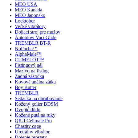
MEO USA
MEO Kanada
MEO Japonsko
Locktober
Veľké vibrátory
Dojiaci stroj pre mužov
Autoblow VacuGlide
TREMBLR BT-R
NoPacha™
AlphaMale™
CUMELOT™
Fistingový gél
Mazivo na fisting
Zadná zástrčka
Kovová análna zátka
Boy Butter
TREMBLR
Sedačka na obrubovanie
Kožený golier BDSM
Dvojité dildo
Kožené putá na ruky
QIUI Cellmate Pro
Chastity cage
Uretrálny vibrátor
Dojenie prostaty