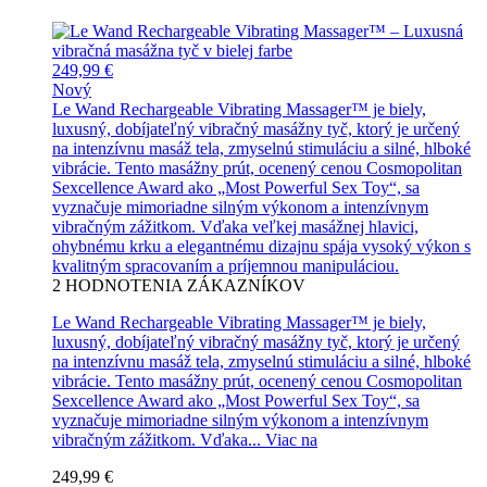
249,99 €
Nový
Le Wand Rechargeable Vibrating Massager™ je biely,
luxusný, dobíjateľný vibračný masážny tyč, ktorý je určený
na intenzívnu masáž tela, zmyselnú stimuláciu a silné, hlboké
vibrácie. Tento masážny prút, ocenený cenou Cosmopolitan
Sexcellence Award ako „Most Powerful Sex Toy“, sa
vyznačuje mimoriadne silným výkonom a intenzívnym
vibračným zážitkom. Vďaka veľkej masážnej hlavici,
ohybnému krku a elegantnému dizajnu spája vysoký výkon s
kvalitným spracovaním a príjemnou manipuláciou.
2
HODNOTENIA ZÁKAZNÍKOV
Le Wand Rechargeable Vibrating Massager™ je biely,
luxusný, dobíjateľný vibračný masážny tyč, ktorý je určený
na intenzívnu masáž tela, zmyselnú stimuláciu a silné, hlboké
vibrácie. Tento masážny prút, ocenený cenou Cosmopolitan
Sexcellence Award ako „Most Powerful Sex Toy“, sa
vyznačuje mimoriadne silným výkonom a intenzívnym
vibračným zážitkom. Vďaka...
Viac na
249,99 €