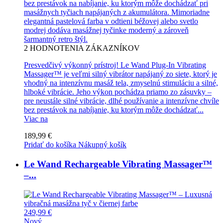
bez prestávok na nabíjanie, ku ktorým môže dochádzať pri
masážnych tyčiach napájaných z akumulátora. Mimoriadne
elegantná pastelová farba v odtieni béžovej alebo svetlo
modrej dodáva masážnej tyčinke moderný a zároveň
šarmantný retro štýl.
2
HODNOTENIA ZÁKAZNÍKOV
Presvedčivý výkonný prístroj! Le Wand Plug-In Vibrating
Massager™ je veľmi silný vibrátor napájaný zo siete, ktorý je
vhodný na intenzívnu masáž tela, zmyselnú stimuláciu a silné,
hlboké vibrácie. Jeho výkon pochádza priamo zo zásuvky –
pre neustále silné vibrácie, dlhé používanie a intenzívne chvíle
bez prestávok na nabíjanie, ku ktorým môže dochádzať...
Viac na
189,99 €
Pridať do košíka
Nákupný košík
Le Wand Rechargeable Vibrating Massager™
–...
249,99 €
Nový