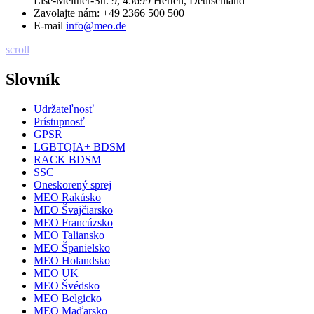
Lise-Meitner-Str. 9, 45699 Herten, Deutschland
Zavolajte nám:
+49 2366 500 500
E-mail
info@meo.de
scroll
Slovník
Udržateľnosť
Prístupnosť
GPSR
LGBTQIA+ BDSM
RACK BDSM
SSC
Oneskorený sprej
MEO Rakúsko
MEO Švajčiarsko
MEO Francúzsko
MEO Taliansko
MEO Španielsko
MEO Holandsko
MEO UK
MEO Švédsko
MEO Belgicko
MEO Maďarsko