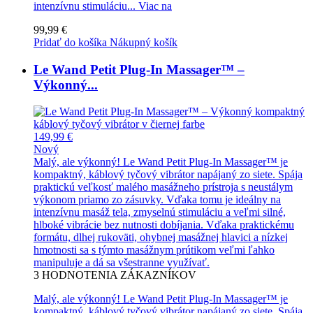
intenzívnu stimuláciu...
Viac na
99,99 €
Pridať do košíka
Nákupný košík
Le Wand Petit Plug-In Massager™ –
Výkonný...
149,99 €
Nový
Malý, ale výkonný! Le Wand Petit Plug-In Massager™ je
kompaktný, káblový tyčový vibrátor napájaný zo siete. Spája
praktickú veľkosť malého masážneho prístroja s neustálym
výkonom priamo zo zásuvky. Vďaka tomu je ideálny na
intenzívnu masáž tela, zmyselnú stimuláciu a veľmi silné,
hlboké vibrácie bez nutnosti dobíjania. Vďaka praktickému
formátu, dlhej rukoväti, ohybnej masážnej hlavici a nízkej
hmotnosti sa s týmto masážnym prútikom veľmi ľahko
manipuluje a dá sa všestranne využívať.
3
HODNOTENIA ZÁKAZNÍKOV
Malý, ale výkonný! Le Wand Petit Plug-In Massager™ je
kompaktný, káblový tyčový vibrátor napájaný zo siete. Spája