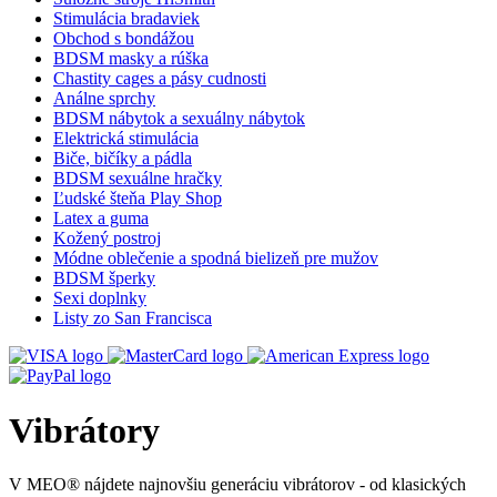
Stimulácia bradaviek
Obchod s bondážou
BDSM masky a rúška
Chastity cages a pásy cudnosti
Análne sprchy
BDSM nábytok a sexuálny nábytok
Elektrická stimulácia
Biče, bičíky a pádla
BDSM sexuálne hračky
Ľudské šteňa Play Shop
Latex a guma
Kožený postroj
Módne oblečenie a spodná bielizeň pre mužov
BDSM šperky
Sexi doplnky
Listy zo San Francisca
Vibrátory
V MEO® nájdete najnovšiu generáciu vibrátorov - od klasických