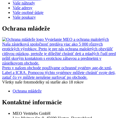
Vaše náhrady
Vaše adresy
Vaše osobné údaje
Vaše poukazy
Ochrana mládeže
Vysielanie MEO a ochrana maloletých
Naša zásielková spoločnosť predáva viac ako 5 000 rôznych
erotických výrobkov. Preto je pre nás ochrana maloletých obzvlášť
citlivou otázkou, pretože je dôležité chrániť deti a mladých ľudí pred
príliš skorým kontaktom s erotickou zábavou a predmetmi v
zásielkovom obchode.
Preto v našom obchode používame ochranné systémy age-de.xml-
Label a ICRA. Pomocou týchto systémov môžete chrániť svoje deti,
zatiaľ čo vy môžete nerušene surfovať po obchode.
Všetky naše fotomodelky sú staršie ako 18 rokov
Ochrana mládeže
Kontaktné informácie
MEO Vertriebs GmbH