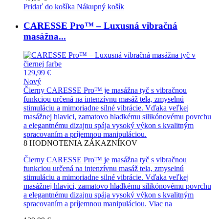
Pridať do košíka
Nákupný košík
CARESSE Pro™ – Luxusná vibračná
masážna...
129,99 €
Nový
Čierny CARESSE Pro™ je masážna tyč s vibračnou
funkciou určená na intenzívnu masáž tela, zmyselnú
stimuláciu a mimoriadne silné vibrácie. Vďaka veľkej
masážnej hlavici, zamatovo hladkému silikónovému povrchu
a elegantnému dizajnu spája vysoký výkon s kvalitným
spracovaním a príjemnou manipuláciou.
8
HODNOTENIA ZÁKAZNÍKOV
Čierny CARESSE Pro™ je masážna tyč s vibračnou
funkciou určená na intenzívnu masáž tela, zmyselnú
stimuláciu a mimoriadne silné vibrácie. Vďaka veľkej
masážnej hlavici, zamatovo hladkému silikónovému povrchu
a elegantnému dizajnu spája vysoký výkon s kvalitným
spracovaním a príjemnou manipuláciou.
Viac na