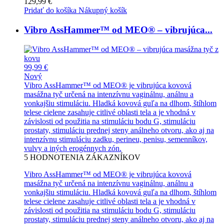
129,99 €
Pridať do košíka
Nákupný košík
Vibro AssHammer™ od MEO® – vibrujúca...
99,99 €
Nový
Vibro AssHammer™ od MEO® je vibrujúca kovová
masážna tyč určená na intenzívnu vaginálnu, análnu a
vonkajšiu stimuláciu. Hladká kovová guľa na dlhom, štíhlom
telese cielene zasahuje citlivé oblasti tela a je vhodná v
závislosti od použitia na stimuláciu bodu G, stimuláciu
prostaty, stimuláciu prednej steny análneho otvoru, ako aj na
intenzívnu stimuláciu zadku, perineu, penisu, semenníkov,
vulvy a iných erogénnych zón.
5
HODNOTENIA ZÁKAZNÍKOV
Vibro AssHammer™ od MEO® je vibrujúca kovová
masážna tyč určená na intenzívnu vaginálnu, análnu a
vonkajšiu stimuláciu. Hladká kovová guľa na dlhom, štíhlom
telese cielene zasahuje citlivé oblasti tela a je vhodná v
závislosti od použitia na stimuláciu bodu G, stimuláciu
prostaty, stimuláciu prednej steny análneho otvoru, ako aj na