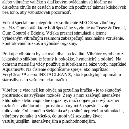
alebo vibračné vajíčko s diaľkovým ovládaním sú ideálne na
diskrétne chvíle na cestách a možno ich používať takmer kdekoľvek
bez toho, aby vzbudzovali pozornosť.
Veľmi špeciálnou kategóriou v sortimente MEO® sú vibrátory
značky Cumelot®, ktoré boli špeciálne vyvinuté na Tease & Denial,
Cum Control a Edging. Vďaka presnej stimulácii a jemne
vyladeným vibračným režimom zabezpečujú maximálne vzrušenie,
kontrolovanú rozkoš a výbušné orgazmy.
Pri kúpe vibrátora by ste mali dbať na kvalitu. Vibrátor vyrobený z
lekárskeho silikónu je šetrný k pokožke, hygienický a odolný. Na
ochranu materiálu vždy používajte lubrikant na báze vody, napríklad
Aquameo®. Na čistenie odporúčame spreje, ako napríklad
VeryClean™ alebo INSTACLEAN®, ktoré poskytujú optimálnu
starostlivosť o vašu erotickú hračku.
Vibrátor je viac než len obyčajná sexuálna hračka - je to skutočný
prostriedok na zvýšenie rozkoše. Ženy s nimi zažívajú intenzívne
klitoriálne alebo vaginálne orgazmy, muži objavujú nový rozmer
rozkoše s vibrátormi na prostatu a páry môžu spestriť svoje
milovanie. Od jemného šteklenia až po silnú nepretržitú stimuláciu,
vibrátory ponúkajú všetko, čo urobí váš sexuálny život
vzrušujúcejším, intenzívnejším a plnohodnotnejším.