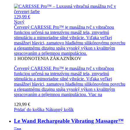
129,99 €
Nový
Červený CARESSE Pro™ je masážna tyč s vibračnou
funkciou určená na intenzívnu masáž tela, zmyselnú
stimuláciu a mimoriadne silné vibrácie. Vďaka veľkej
masážnej hlavici, zamatovo hladkému silikónovému povrchu
a elegantnému dizajnu spája vysoký výkon s kvalitným
spracovaním a príjemnou manipuláciou.
1
HODNOTENIA ZÁKAZNÍKOV
Červený CARESSE Pro™ je masážna tyč s vibračnou
funkciou určená na intenzívnu masáž tela, zmyselnú
stimuláciu a mimoriadne silné vibrácie. Vďaka veľkej
masážnej hlavici, zamatovo hladkému silikónovému povrchu
a elegantnému dizajnu spája vysoký výkon s kvalitným
spracovaním a príjemnou manipuláciou.
Viac na
129,99 €
Pridať do košíka
Nákupný košík
Le Wand Rechargeable Vibrating Massager™
–...