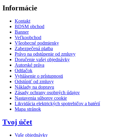
Informácie
Kontakt
BDSM obchod
Banner
Veľkoobchod
Všeobecné podmienky
Zabezpečená platba
Právo na odstúpenie od zmluvy
Doručenie vašej objednávky
Autorské práva
Odtlačok
Vyhlásenie o prístupnosti
Odstúpiť od zmluvy
Náklady na dopravu
Zásady ochrany osobných údajov
Nastavenia súborov cookie
Likvidácia elektrických spotrebičov a batérií
Mapa stránok
Tvoj účet
Vaše objednávky