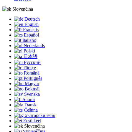
Slovenčina
Deutsch
English
Français
Español
Italiano
Nederlands
Polski
日本語
Русский
Türkçe
Română
Português
Magyar
Bokmål
Svenska
Suomi
Dansk
Čeština
български език
Eesti keel
Slovenčina
Slovenščina