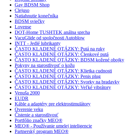
Gay BDSM Shop
Clejuso
Natiahnutie konečníka
BDSM sviečky
Lovense
DOT-Home TUSHTEK análna sprcha
VacuGlide od spoločnosti Autoblow
INTT - Jedlé lubrikanty
ČASTO KLADENÉ OTÁZKY: Putá na ruky
ČASTO KLADENÉ OTÁZKY: Členkové putá
ČASTO KLADENÉ OTÁZKY: BDSM kožené obojky
Pokyny na starostlivosť o kožu
ČASTO KLADENÉ OTÁZKY: Klietka cudnosti
ČASTO KLADENÉ OTÁZKY: Penis plug
ČASTO KLADENÉ OTÁZKY: Svorky na bradavky
ČASTO KLADENÉ OTÁZKY: Veľké vibrátory
Venuša 2000
EUDR
Káble a adaptéry pre elektrostimulátory
Overenie veku
Čistenie a starostlivosť
Portfólio značky MEO®
MEO® - Používanie umelej inteligencie
Partnerský program MEO®