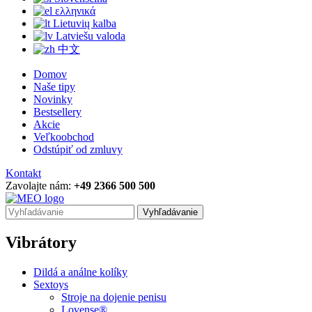
ελληνικά
Lietuvių kalba
Latviešu valoda
中文
Domov
Naše tipy
Novinky
Bestsellery
Akcie
Veľkoobchod
Odstúpiť od zmluvy
Kontakt
Zavolajte nám:
+49 2366 500 500
Vyhľadávanie
Vibrátory
Dildá a análne kolíky
Sextoys
Stroje na dojenie penisu
Lovense®