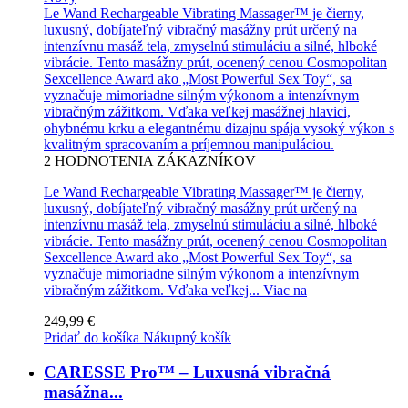
Le Wand Rechargeable Vibrating Massager™ je čierny,
luxusný, dobíjateľný vibračný masážny prút určený na
intenzívnu masáž tela, zmyselnú stimuláciu a silné, hlboké
vibrácie. Tento masážny prút, ocenený cenou Cosmopolitan
Sexcellence Award ako „Most Powerful Sex Toy“, sa
vyznačuje mimoriadne silným výkonom a intenzívnym
vibračným zážitkom. Vďaka veľkej masážnej hlavici,
ohybnému krku a elegantnému dizajnu spája vysoký výkon s
kvalitným spracovaním a príjemnou manipuláciou.
2
HODNOTENIA ZÁKAZNÍKOV
Le Wand Rechargeable Vibrating Massager™ je čierny,
luxusný, dobíjateľný vibračný masážny prút určený na
intenzívnu masáž tela, zmyselnú stimuláciu a silné, hlboké
vibrácie. Tento masážny prút, ocenený cenou Cosmopolitan
Sexcellence Award ako „Most Powerful Sex Toy“, sa
vyznačuje mimoriadne silným výkonom a intenzívnym
vibračným zážitkom. Vďaka veľkej...
Viac na
249,99 €
Pridať do košíka
Nákupný košík
CARESSE Pro™ – Luxusná vibračná
masážna...