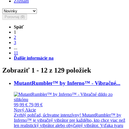
Zoznam
Porovnaj (
0
)
Späť
1
2
3
...
11
Ďalšie informácie na
Zobraziť 1 - 12 z 129 položiek
MutantRumbler™ by Inferno™ - Vibračné...
99,99 €
79,99 €
Nový
Akcie
Zvrhlý pohľad, úchvatne intenzívny! MutantRumbler™ by
Inferno™ je vibračný vibrátor pre každého, kto chce viac než
len realistický vibrátor alebo obyčajný vibrátor. Vďaka tvaru