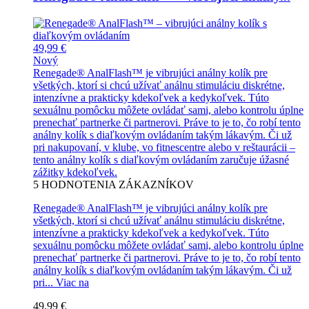
49,99 €
Nový
Renegade® AnalFlash™ je vibrujúci análny kolík pre
všetkých, ktorí si chcú užívať análnu stimuláciu diskrétne,
intenzívne a prakticky kdekoľvek a kedykoľvek. Túto
sexuálnu pomôcku môžete ovládať sami, alebo kontrolu úplne
prenechať partnerke či partnerovi. Práve to je to, čo robí tento
análny kolík s diaľkovým ovládaním takým lákavým. Či už
pri nakupovaní, v klube, vo fitnescentre alebo v reštaurácii –
tento análny kolík s diaľkovým ovládaním zaručuje úžasné
zážitky kdekoľvek.
5
HODNOTENIA ZÁKAZNÍKOV
Renegade® AnalFlash™ je vibrujúci análny kolík pre
všetkých, ktorí si chcú užívať análnu stimuláciu diskrétne,
intenzívne a prakticky kdekoľvek a kedykoľvek. Túto
sexuálnu pomôcku môžete ovládať sami, alebo kontrolu úplne
prenechať partnerke či partnerovi. Práve to je to, čo robí tento
análny kolík s diaľkovým ovládaním takým lákavým. Či už
pri...
Viac na
49,99 €