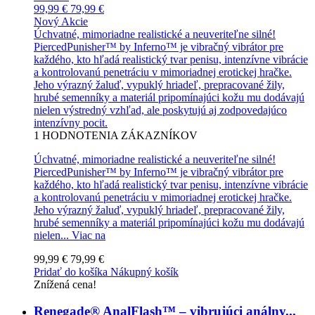
99,99 €
79,99 €
Nový
Akcie
Úchvatné, mimoriadne realistické a neuveriteľne silné!
PiercedPunisher™ by Inferno™ je vibračný vibrátor pre
každého, kto hľadá realistický tvar penisu, intenzívne vibrácie
a kontrolovanú penetráciu v mimoriadnej erotickej hračke.
Jeho výrazný žaluď, vypuklý hriadeľ, prepracované žily,
hrubé semenníky a materiál pripomínajúci kožu mu dodávajú
nielen výstredný vzhľad, ale poskytujú aj zodpovedajúco
intenzívny pocit.
1
HODNOTENIA ZÁKAZNÍKOV
Úchvatné, mimoriadne realistické a neuveriteľne silné!
PiercedPunisher™ by Inferno™ je vibračný vibrátor pre
každého, kto hľadá realistický tvar penisu, intenzívne vibrácie
a kontrolovanú penetráciu v mimoriadnej erotickej hračke.
Jeho výrazný žaluď, vypuklý hriadeľ, prepracované žily,
hrubé semenníky a materiál pripomínajúci kožu mu dodávajú
nielen...
Viac na
99,99 €
79,99 €
Pridať do košíka
Nákupný košík
Znížená cena!
Renegade® AnalFlash™ – vibrujúci análny...