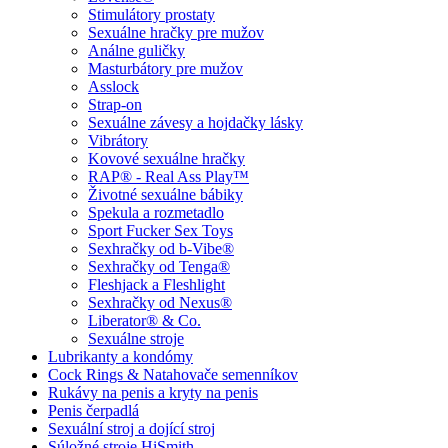
Stimulátory prostaty
Sexuálne hračky pre mužov
Análne guličky
Masturbátory pre mužov
Asslock
Strap-on
Sexuálne závesy a hojdačky lásky
Vibrátory
Kovové sexuálne hračky
RAP® - Real Ass Play™
Životné sexuálne bábiky
Spekula a rozmetadlo
Sport Fucker Sex Toys
Sexhračky od b-Vibe®
Sexhračky od Tenga®
Fleshjack a Fleshlight
Sexhračky od Nexus®
Liberator® & Co.
Sexuálne stroje
Lubrikanty a kondómy
Cock Rings & Natahovače semenníkov
Rukávy na penis a kryty na penis
Penis čerpadlá
Sexuální stroj a dojící stroj
Súložné stroje HiSmith