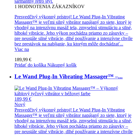
šarmantný retro štýl.
1
HODNOTENIA ZÁKAZNÍKOV
Presvedčivý výkonný prístroj! Le Wand Plug-In Vibrating
Massager™ je veľmi silný vibrátor napájaný zo siete, ktorý je
vhodný na intenzívnu masáž tela, zmyselnú stimuláciu a silné,
hlboké vibrácie. Jeho výkon pochádza priamo zo zásuvky –
pre neustále silné vibrácie, dlhé používanie a intenzívne chvíle
bez prestávok na nabíjanie, ku ktorým môže dochádzať...
Viac na
189,99 €
Pridať do košíka
Nákupný košík
Le Wand Plug-In Vibrating Massager™ –...
189,99 €
Nový
Presvedčivý výkonný prístroj! Le Wand Plug-In Vibrating
Massager™ je veľmi silný vibrátor napájaný zo siete, ktorý je
vhodný na intenzívnu masáž tela, zmyselnú stimuláciu a silné,
hlboké vibrácie. Jeho výkon pochádza priamo zo zásuvky –
pre neustále silné vibrácie, dlhé používanie a intenzívne chvíle