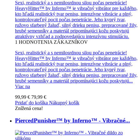
Sexi, realistický a s nemilosrdnou silou počas penetrácie!
HeavyHitter™ by Inferno™ je vibračný vibrátor pre každého,
kto hľadá realistický tvar penisu, intenzívne vibrácie a plný,
kontrolovateľný pocit počas penetrácie. Jeho kyprý tvar,
ružovo sfarbený žaluď, silný drieku penisu, prepracované žily,
hrubé semenníky a materiál pripomínajúci kožu poskytujú
atraktívny vzhľad a zodpovedajúcu intenzívnu stimuláciu.
1
HODNOTENIA ZÁKAZNÍKOV
Sexi, realistický a s nemilosrdnou silou počas penetrácie!
HeavyHitter™ by Inferno™ je vibračný vibrátor pre každého,
kto hľadá realistický tvar penisu, intenzívne vibrácie a plný,
kontrolovateľný pocit počas penetrácie. Jeho kyprý tvar,
ružovo sfarbený žaluď, silný drieku penisu, prepracované žily,
hrubé semenníky a materiál pripomínajúci kožu poskytujú...
Viac na
99,99 €
79,99 €
Pridať do košíka
Nákupný košík
Znížená cena!
PiercedPunisher™ by Inferno™ - Vibračné...