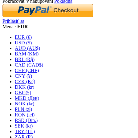
Pokračovať v nakupovaní
Pokladňa
Prihlásiť sa
Mena :
EUR
EUR (€)
USD ($)
AUD (AU$)
BAM (KM)
BRL (R$)
CAD (CAD$)
CHF (CHF)
CNY (¥)
CZK (Kč)
DKK (kr)
GBP (£)
MKD (Ден)
NOK (kr)
PLN (zł)
RON (lei)
RSD (Din.)
SEK (kr)
TRY (TL)
ZAR (R)