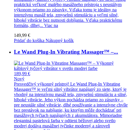
praktickú veľkosť malého masážneho prístroja s neustálym
výkonom priamo zo zásuvky. Vďaka tomu je ideálny na
intenzívnu masáž tela, zmyselnú stimuláciu a veľmi silné,
hlboké vibrácie bez nutnosti dobíjania. Vďaka praktickému
formátu, dlhej...
Viac na
149,99 €
Pridať do košíka
Nákupný košík
Le Wand Plug-In Vibrating Massager™ –...
189,99 €
Nový
Presvedčivý výkonný prístroj! Le Wand Plug-In Vibrating
Massager™ je veľmi silný vibrátor napájaný zo siete, ktorý je
vhodný na intenzívnu masáž tela, zmyselnú stimuláciu a silné,
hlboké vibrácie. Jeho výkon pochádza priamo zo zásuvky –
pre neustále silné vibrácie, dlhé používanie a intenzívne chvíle
bez prestávok na nabíjanie, ku ktorým môže dochádzať pri
masážnych tyčiach napájaných z akumulátora. Mimoriadne
elegantná pastelová farba v odtieni béžovej alebo svetlo
modrej dodáva masážnej tyčinke moderný a zároveň