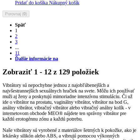
Pridať do košíka
Nákupný košík
Porovnaj (
0
)
Späť
1
2
3
...
11
Ďalšie informácie na
Zobraziť 1 - 12 z 129 položiek
Vibrátory sú nepochybne jednou z najobľúbenejších a
najvšestrannejších sexuálnych hračiek na svete. Môžu ich používať
muži aj ženy a poskytujú mimoriadne intenzívnu stimuláciu. Či už
ide o vibrátor na prostatu, vaginálny vibrátor, vibrátor na bod G,
análny vibrátor, vibračný vibrátor alebo vibračný análny kolík - v
internetovom obchode MEO® nájdete ten správny vibrátor pre
každú erotogénnu zónu a každú potrebu.
Naše vibrátory sú vyrobené z materiálov šetrných k pokožke, ako je
lekársky silikón alebo ABS, a vibrujú pomocou výkonných