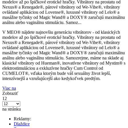
modelov až po špičkové erotické hračky. Vibrátory na prostatu od
Nexus® a Renegade®, párové vibrátory od We-Vibe®, vibrátory
ovládané aplikáciou od Lovense®, luxusné vibrátory od Lelo® a
masážne tyčinky od Magic Wand® a DOXY® zaručujú maximálnu
análnu alebo vaginálnu stimuláciu. Samoz...
V MEO® nájdete najnovšiu generáciu vibrátorov - od klasických
modelov až po špičkové erotické hračky. Vibrátory na prostatu od
Nexus® a Renegade®, párové vibrátory od We-Vibe®, vibrátory
ovládané aplikáciou od Lovense®, luxusné vibrátory od Lelo® a
masážne tyčinky od Magic Wand® a DOXY® zaručujú maximálnu
análnu alebo vaginálnu stimuláciu. Samozrejme, máme na sklade aj
klasické vibrátory od Hueman®, inovatívne vibrátory od Mystim® s
elektrostimuláciou a exkluzívne hračky Cum Control od
CUMELOT®, vďaka ktorým bude váš sexuálny život lepší,
intenzívnejší a vzrušujúcejší ako kedykoľvek predtým.
Viac na
Zobraziť
12
na stránku
Reklamy:
Dlaždice