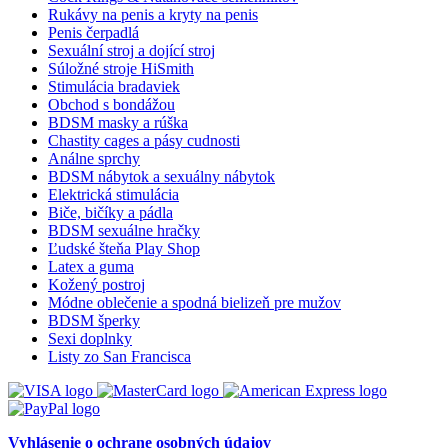
Rukávy na penis a kryty na penis
Penis čerpadlá
Sexuální stroj a dojící stroj
Súložné stroje HiSmith
Stimulácia bradaviek
Obchod s bondážou
BDSM masky a rúška
Chastity cages a pásy cudnosti
Análne sprchy
BDSM nábytok a sexuálny nábytok
Elektrická stimulácia
Biče, bičíky a pádla
BDSM sexuálne hračky
Ľudské šteňa Play Shop
Latex a guma
Kožený postroj
Módne oblečenie a spodná bielizeň pre mužov
BDSM šperky
Sexi doplnky
Listy zo San Francisca
Vyhlásenie o ochrane osobných údajov