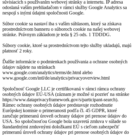
súvisiacich s používaním webovej stránky a internetu. IP adresa
odoslaná vaším prehliadačom v rámci služby Google Analytics sa
nespojí s inými údajmi spoločnosti Google.
Súbor cookie sa nastaví iba s vaším súhlasom, ktorý sa získava
prostredníctvom banneru o súboroch cookie na našej webovej
stránke. Právnym základom je teda § 25 ods. 1 TDDDG.
Súbory cookie, ktoré sa prostredníctvom tejto služby ukladajú, majú
platnosť 2 roky.
Ďalšie informácie o podmienkach používania a ochrane osobných
údajov nájdete na stránkach
www.google.com/analytics/terms/de.html alebo
www.google.com/intl/de/analytics/privacyoverview.html
Spoločnosť Google LLC je certifikovaná v rámci rámca ochrany
osobných údajov EÚ-USA (záznam je možné si pozrieť na stránke
https://www.dataprivacyframework.gov/s/participant-search).
Rámec ochrany osobných údajov predstavuje rozhodnutie
Európskej komisie o primeranosti podľa čl. 45 GDPR, ktoré
zaručuje primeranú úroveň ochrany údajov pri prenose údajov do
USA. So spoločnosťou Google bola uzavretá zmluva v súlade so
štandardnými zmluvnými doložkami EÚ s cieľom zabezpečiť
primeranú úroveň ochrany údajov pri prenose osobných údajov do