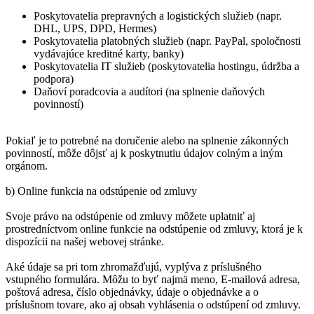
Poskytovatelia prepravných a logistických služieb (napr.
DHL, UPS, DPD, Hermes)
Poskytovatelia platobných služieb (napr. PayPal, spoločnosti
vydávajúce kreditné karty, banky)
Poskytovatelia IT služieb (poskytovatelia hostingu, údržba a
podpora)
Daňoví poradcovia a audítori (na splnenie daňových
povinností)
Pokiaľ je to potrebné na doručenie alebo na splnenie zákonných
povinností, môže dôjsť aj k poskytnutiu údajov colným a iným
orgánom.
b) Online funkcia na odstúpenie od zmluvy
Svoje právo na odstúpenie od zmluvy môžete uplatniť aj
prostredníctvom online funkcie na odstúpenie od zmluvy, ktorá je k
dispozícii na našej webovej stránke.
Aké údaje sa pri tom zhromažďujú, vyplýva z príslušného
vstupného formulára. Môžu to byť najmä meno, E-mailová adresa,
poštová adresa, číslo objednávky, údaje o objednávke a o
príslušnom tovare, ako aj obsah vyhlásenia o odstúpení od zmluvy.