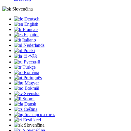
Slovenčina
Deutsch
English
Français
Español
Italiano
Nederlands
Polski
日本語
Русский
Türkçe
Română
Português
Magyar
Bokmål
Svenska
Suomi
Dansk
Čeština
български език
Eesti keel
Slovenčina
Slovenščina