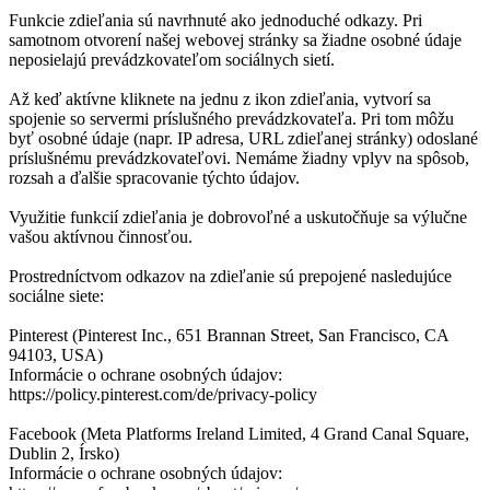
Funkcie zdieľania sú navrhnuté ako jednoduché odkazy. Pri
samotnom otvorení našej webovej stránky sa žiadne osobné údaje
neposielajú prevádzkovateľom sociálnych sietí.
Až keď aktívne kliknete na jednu z ikon zdieľania, vytvorí sa
spojenie so servermi príslušného prevádzkovateľa. Pri tom môžu
byť osobné údaje (napr. IP adresa, URL zdieľanej stránky) odoslané
príslušnému prevádzkovateľovi. Nemáme žiadny vplyv na spôsob,
rozsah a ďalšie spracovanie týchto údajov.
Využitie funkcií zdieľania je dobrovoľné a uskutočňuje sa výlučne
vašou aktívnou činnosťou.
Prostredníctvom odkazov na zdieľanie sú prepojené nasledujúce
sociálne siete:
Pinterest (Pinterest Inc., 651 Brannan Street, San Francisco, CA
94103, USA)
Informácie o ochrane osobných údajov:
https://policy.pinterest.com/de/privacy-policy
Facebook (Meta Platforms Ireland Limited, 4 Grand Canal Square,
Dublin 2, Írsko)
Informácie o ochrane osobných údajov: