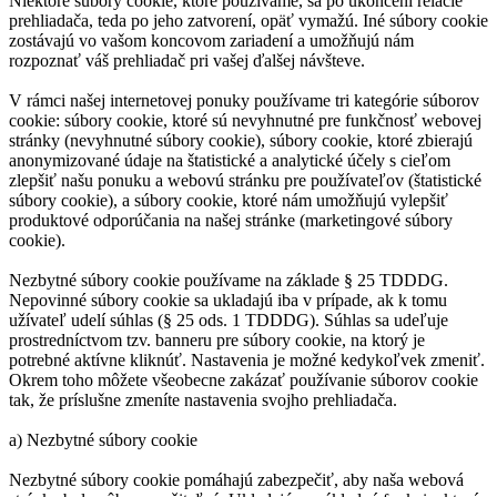
Niektoré súbory cookie, ktoré používame, sa po ukončení relácie
prehliadača, teda po jeho zatvorení, opäť vymažú. Iné súbory cookie
zostávajú vo vašom koncovom zariadení a umožňujú nám
rozpoznať váš prehliadač pri vašej ďalšej návšteve.
V rámci našej internetovej ponuky používame tri kategórie súborov
cookie: súbory cookie, ktoré sú nevyhnutné pre funkčnosť webovej
stránky (nevyhnutné súbory cookie), súbory cookie, ktoré zbierajú
anonymizované údaje na štatistické a analytické účely s cieľom
zlepšiť našu ponuku a webovú stránku pre používateľov (štatistické
súbory cookie), a súbory cookie, ktoré nám umožňujú vylepšiť
produktové odporúčania na našej stránke (marketingové súbory
cookie).
Nezbytné súbory cookie používame na základe § 25 TDDDG.
Nepovinné súbory cookie sa ukladajú iba v prípade, ak k tomu
užívateľ udelí súhlas (§ 25 ods. 1 TDDDG). Súhlas sa udeľuje
prostredníctvom tzv. banneru pre súbory cookie, na ktorý je
potrebné aktívne kliknúť. Nastavenia je možné kedykoľvek zmeniť.
Okrem toho môžete všeobecne zakázať používanie súborov cookie
tak, že príslušne zmeníte nastavenia svojho prehliadača.
a) Nezbytné súbory cookie
Nezbytné súbory cookie pomáhajú zabezpečiť, aby naša webová