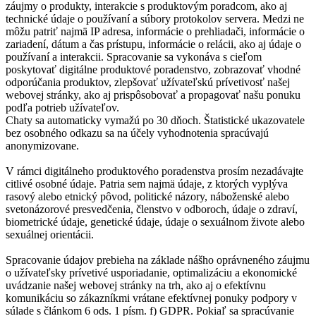
záujmy o produkty, interakcie s produktovým poradcom, ako aj
technické údaje o používaní a súbory protokolov servera. Medzi ne
môžu patriť najmä IP adresa, informácie o prehliadači, informácie o
zariadení, dátum a čas prístupu, informácie o relácii, ako aj údaje o
používaní a interakcii. Spracovanie sa vykonáva s cieľom
poskytovať digitálne produktové poradenstvo, zobrazovať vhodné
odporúčania produktov, zlepšovať užívateľskú prívetivosť našej
webovej stránky, ako aj prispôsobovať a propagovať našu ponuku
podľa potrieb užívateľov.
Chaty sa automaticky vymažú po 30 dňoch. Štatistické ukazovatele
bez osobného odkazu sa na účely vyhodnotenia spracúvajú
anonymizovane.
V rámci digitálneho produktového poradenstva prosím nezadávajte
citlivé osobné údaje. Patria sem najmä údaje, z ktorých vyplýva
rasový alebo etnický pôvod, politické názory, náboženské alebo
svetonázorové presvedčenia, členstvo v odboroch, údaje o zdraví,
biometrické údaje, genetické údaje, údaje o sexuálnom živote alebo
sexuálnej orientácii.
Spracovanie údajov prebieha na základe nášho oprávneného záujmu
o užívateľsky prívetivé usporiadanie, optimalizáciu a ekonomické
uvádzanie našej webovej stránky na trh, ako aj o efektívnu
komunikáciu so zákazníkmi vrátane efektívnej ponuky podpory v
súlade s článkom 6 ods. 1 písm. f) GDPR. Pokiaľ sa spracúvanie