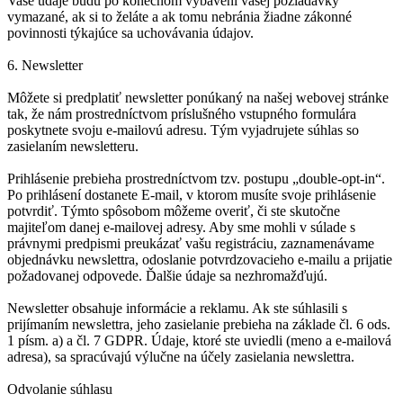
Vaše údaje budú po konečnom vybavení vašej požiadavky
vymazané, ak si to želáte a ak tomu nebránia žiadne zákonné
povinnosti týkajúce sa uchovávania údajov.
6. Newsletter
Môžete si predplatiť newsletter ponúkaný na našej webovej stránke
tak, že nám prostredníctvom príslušného vstupného formulára
poskytnete svoju e-mailovú adresu. Tým vyjadrujete súhlas so
zasielaním newsletteru.
Prihlásenie prebieha prostredníctvom tzv. postupu „double-opt-in“.
Po prihlásení dostanete E-mail, v ktorom musíte svoje prihlásenie
potvrdiť. Týmto spôsobom môžeme overiť, či ste skutočne
majiteľom danej e-mailovej adresy. Aby sme mohli v súlade s
právnymi predpismi preukázať vašu registráciu, zaznamenávame
objednávku newslettra, odoslanie potvrdzovacieho e-mailu a prijatie
požadovanej odpovede. Ďalšie údaje sa nezhromažďujú.
Newsletter obsahuje informácie a reklamu. Ak ste súhlasili s
prijímaním newslettra, jeho zasielanie prebieha na základe čl. 6 ods.
1 písm. a) a čl. 7 GDPR. Údaje, ktoré ste uviedli (meno a e-mailová
adresa), sa spracúvajú výlučne na účely zasielania newslettra.
Odvolanie súhlasu