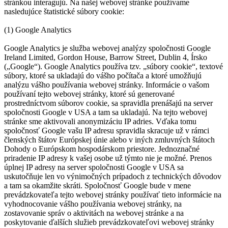
stránkou interagujú. Na našej webovej stránke používame
nasledujúce štatistické súbory cookie:
(1) Google Analytics
Google Analytics je služba webovej analýzy spoločnosti Google
Ireland Limited, Gordon House, Barrow Street, Dublin 4, Írsko
(„Google“). Google Analytics používa tzv. „súbory cookie“, textové
súbory, ktoré sa ukladajú do vášho počítača a ktoré umožňujú
analýzu vášho používania webovej stránky. Informácie o vašom
používaní tejto webovej stránky, ktoré sú generované
prostredníctvom súborov cookie, sa spravidla prenášajú na server
spoločnosti Google v USA a tam sa ukladajú. Na tejto webovej
stránke sme aktivovali anonymizáciu IP adries. Vďaka tomu
spoločnosť Google vašu IP adresu spravidla skracuje už v rámci
členských štátov Európskej únie alebo v iných zmluvných štátoch
Dohody o Európskom hospodárskom priestore. Jednoznačné
priradenie IP adresy k vašej osobe už týmto nie je možné. Prenos
úplnej IP adresy na server spoločnosti Google v USA sa
uskutočňuje len vo výnimočných prípadoch z technických dôvodov
a tam sa okamžite skráti. Spoločnosť Google bude v mene
prevádzkovateľa tejto webovej stránky používať tieto informácie na
vyhodnocovanie vášho používania webovej stránky, na
zostavovanie správ o aktivitách na webovej stránke a na
poskytovanie ďalších služieb prevádzkovateľovi webovej stránky