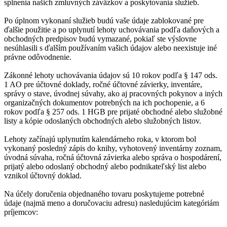
splnenia našich zmluvných záväzkov a poskytovania služieb.
Po úplnom vykonaní služieb budú vaše údaje zablokované pre
ďalšie použitie a po uplynutí lehoty uchovávania podľa daňových a
obchodných predpisov budú vymazané, pokiaľ ste výslovne
nesúhlasili s ďalším používaním vašich údajov alebo neexistuje iné
právne odôvodnenie.
Zákonné lehoty uchovávania údajov sú 10 rokov podľa § 147 ods.
1 AO pre účtovné doklady, ročné účtovné závierky, inventáre,
správy o stave, úvodnej súvahy, ako aj pracovných pokynov a iných
organizačných dokumentov potrebných na ich pochopenie, a 6
rokov podľa § 257 ods. 1 HGB pre prijaté obchodné alebo služobné
listy a kópie odoslaných obchodných alebo služobných listov.
Lehoty začínajú uplynutím kalendárneho roka, v ktorom bol
vykonaný posledný zápis do knihy, vyhotovený inventárny zoznam,
úvodná súvaha, ročná účtovná závierka alebo správa o hospodárení,
prijatý alebo odoslaný obchodný alebo podnikateľský list alebo
vznikol účtovný doklad.
Na účely doručenia objednaného tovaru poskytujeme potrebné
údaje (najmä meno a doručovaciu adresu) nasledujúcim kategóriám
príjemcov: