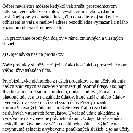
Odber newslettra môžete kedykoľvek zrušiť prostredníctvom
odkazu uvedeného v e-maile s newsletterom alebo zaslaním
príslušnej správy na našu adresu, čím odvoláte svoj súhlas. Po
odhlásení sa vaša e-mailová adresa bezodkladne vymazaná z nášho
zoznamu odberateľov newslettra.
7. Spracovanie osobných údajov v rámci zmluvných a vlastných
služieb
a) Objednávka našich produktov
Naše produkty si môžete objednať ako hosť alebo prostredníctvom
vášho užívateľského účtu.
Pri objednávke niektorého z našich produktov sa na účely plnenia
našich zmluvných záväzkov zhromažďujú osobné údaje, ako napr.
IP adresa, meno, Dátum narodenia, dodacia adresa, E-mail a
platobné údaje, a to na základe údajov, ktoré zadáte, alebo údajov
uvedených vo vašom užívateľskom účte. Presný rozsah
zhromažďovaných údajov si môžete overiť aj na základe
príslušných vstupných formulárov. Uvedené údaje ukladáme a
využívame na vybavenie právneho úkonu. Údaje, ktoré ste nám
poskytli, používame bez vášho osobitného súhlasu výlučne na
nevyhnutné splnenie a vybavenie ponúkaných služieb, a to na účely