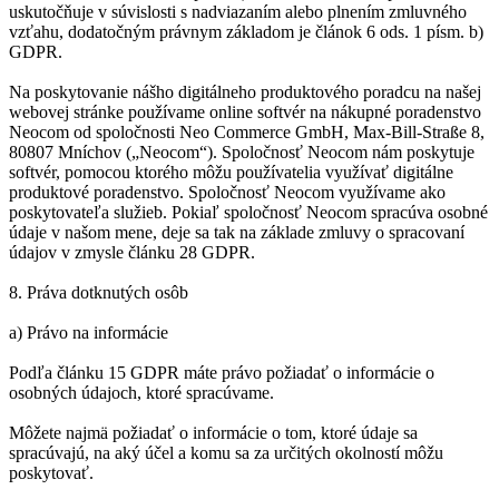
uskutočňuje v súvislosti s nadviazaním alebo plnením zmluvného
vzťahu, dodatočným právnym základom je článok 6 ods. 1 písm. b)
GDPR.
Na poskytovanie nášho digitálneho produktového poradcu na našej
webovej stránke používame online softvér na nákupné poradenstvo
Neocom od spoločnosti Neo Commerce GmbH, Max-Bill-Straße 8,
80807 Mníchov („Neocom“). Spoločnosť Neocom nám poskytuje
softvér, pomocou ktorého môžu používatelia využívať digitálne
produktové poradenstvo. Spoločnosť Neocom využívame ako
poskytovateľa služieb. Pokiaľ spoločnosť Neocom spracúva osobné
údaje v našom mene, deje sa tak na základe zmluvy o spracovaní
údajov v zmysle článku 28 GDPR.
8. Práva dotknutých osôb
a) Právo na informácie
Podľa článku 15 GDPR máte právo požiadať o informácie o
osobných údajoch, ktoré spracúvame.
Môžete najmä požiadať o informácie o tom, ktoré údaje sa
spracúvajú, na aký účel a komu sa za určitých okolností môžu
poskytovať.