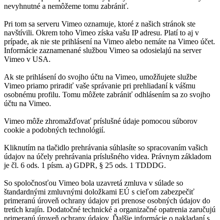
nevyhnutné a nemôžeme tomu zabrániť.
Pri tom sa serveru Vimeo oznamuje, ktoré z našich stránok ste
navštívili. Okrem toho Vimeo získa vašu IP adresu. Platí to aj v
prípade, ak nie ste prihlásení na Vimeo alebo nemáte na Vimeo účet.
Informácie zaznamenané službou Vimeo sa odosielajú na server
Vimeo v USA.
Ak ste prihlásení do svojho účtu na Vimeo, umožňujete službe
Vimeo priamo priradiť vaše správanie pri prehliadaní k vášmu
osobnému profilu. Tomu môžete zabrániť odhlásením sa zo svojho
účtu na Vimeo.
Vimeo môže zhromažďovať príslušné údaje pomocou súborov
cookie a podobných technológií.
Kliknutím na tlačidlo prehrávania súhlasíte so spracovaním vašich
údajov na účely prehrávania príslušného videa. Právnym základom
je čl. 6 ods. 1 písm. a) GDPR, § 25 ods. 1 TDDDG.
So spoločnosťou Vimeo bola uzavretá zmluva v súlade so
štandardnými zmluvnými doložkami EÚ s cieľom zabezpečiť
primeranú úroveň ochrany údajov pri prenose osobných údajov do
tretích krajín. Dodatočné technické a organizačné opatrenia zaručujú
primeranú úroveň ochrany údajov. Ďalšie informácie o nakladaní s