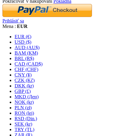
Pokračovať v nakupovaní
Pokladňa
Prihlásiť sa
Mena :
EUR
EUR (€)
USD ($)
AUD (AU$)
BAM (KM)
BRL (R$)
CAD (CAD$)
CHF (CHF)
CNY (¥)
CZK (Kč)
DKK (kr)
GBP (£)
MKD (Ден)
NOK (kr)
PLN (zł)
RON (lei)
RSD (Din.)
SEK (kr)
TRY (TL)
ZAR (R)