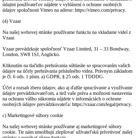
údajmi používateľov nájdete v vyhlásení o ochrane osobných
údajov spoločnosti Vimeo na adrese: https://vimeo.com/privacy.
(4) Vzaar
Na našej webovej stránke používame funkciu na vkladanie videí z
Vzaar.
Vzaar prevádzkuje spoločnosť Vzaar Limited, 31 – 33 Bondway,
London, SW8 1SJ, Anglicko.
Kliknutím na tlačidlo prehrávania súhlasíte so spracovaním vašich
údajov na účely prehrávania príslušného videa. Právnym základom
je čl. 6 ods. 1 písm. a) GDPR, § 25 ods. 1 TDDDG.
Účel a rozsah zberu údajov, ako aj ďalšie spracúvanie a využívanie
údajov prevádzkovateľom, a tiež vaše práva a možnosti nastavenia
na ochranu vášho súkromia nájdete v informáciách o ochrane
osobných údajov prevádzkovateľa: https://vzaar.com/legal/privacy.
c) Marketingové súbory cookie
Na našej webovej stránke používame aj marketingové súbory
cookie. Tie nám umožňujú zlepšovať užívateľskú prívetivosť našej
stránky a ponúkať rôzne funkcie.