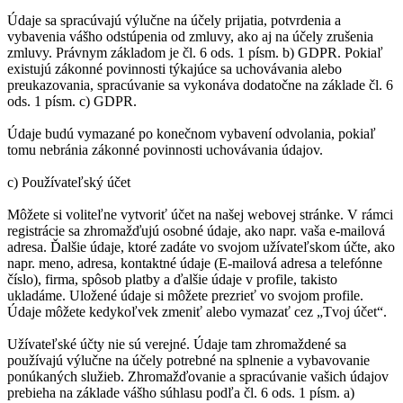
Údaje sa spracúvajú výlučne na účely prijatia, potvrdenia a
vybavenia vášho odstúpenia od zmluvy, ako aj na účely zrušenia
zmluvy. Právnym základom je čl. 6 ods. 1 písm. b) GDPR. Pokiaľ
existujú zákonné povinnosti týkajúce sa uchovávania alebo
preukazovania, spracúvanie sa vykonáva dodatočne na základe čl. 6
ods. 1 písm. c) GDPR.
Údaje budú vymazané po konečnom vybavení odvolania, pokiaľ
tomu nebránia zákonné povinnosti uchovávania údajov.
c) Používateľský účet
Môžete si voliteľne vytvoriť účet na našej webovej stránke. V rámci
registrácie sa zhromažďujú osobné údaje, ako napr. vaša e-mailová
adresa. Ďalšie údaje, ktoré zadáte vo svojom užívateľskom účte, ako
napr. meno, adresa, kontaktné údaje (E-mailová adresa a telefónne
číslo), firma, spôsob platby a ďalšie údaje v profile, takisto
ukladáme. Uložené údaje si môžete prezrieť vo svojom profile.
Údaje môžete kedykoľvek zmeniť alebo vymazať cez „Tvoj účet“.
Užívateľské účty nie sú verejné. Údaje tam zhromaždené sa
používajú výlučne na účely potrebné na splnenie a vybavovanie
ponúkaných služieb. Zhromažďovanie a spracúvanie vašich údajov
prebieha na základe vášho súhlasu podľa čl. 6 ods. 1 písm. a)