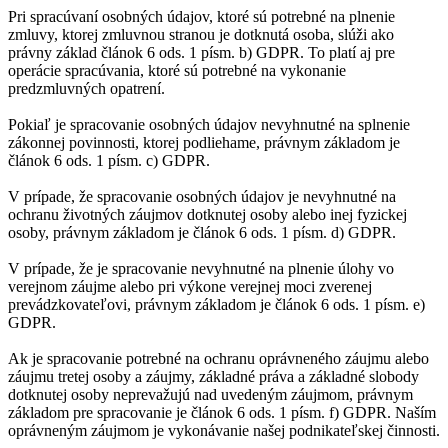
Pri spracúvaní osobných údajov, ktoré sú potrebné na plnenie
zmluvy, ktorej zmluvnou stranou je dotknutá osoba, slúži ako
právny základ článok 6 ods. 1 písm. b) GDPR. To platí aj pre
operácie spracúvania, ktoré sú potrebné na vykonanie
predzmluvných opatrení.
Pokiaľ je spracovanie osobných údajov nevyhnutné na splnenie
zákonnej povinnosti, ktorej podliehame, právnym základom je
článok 6 ods. 1 písm. c) GDPR.
V prípade, že spracovanie osobných údajov je nevyhnutné na
ochranu životných záujmov dotknutej osoby alebo inej fyzickej
osoby, právnym základom je článok 6 ods. 1 písm. d) GDPR.
V prípade, že je spracovanie nevyhnutné na plnenie úlohy vo
verejnom záujme alebo pri výkone verejnej moci zverenej
prevádzkovateľovi, právnym základom je článok 6 ods. 1 písm. e)
GDPR.
Ak je spracovanie potrebné na ochranu oprávneného záujmu alebo
záujmu tretej osoby a záujmy, základné práva a základné slobody
dotknutej osoby neprevažujú nad uvedeným záujmom, právnym
základom pre spracovanie je článok 6 ods. 1 písm. f) GDPR. Naším
oprávneným záujmom je vykonávanie našej podnikateľskej činnosti.