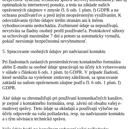
optimalizáciu internetovej ponuky, a teda na základe našich
oprávnených záujmov v zmysle čl. 6 ods. 1 písm. f) GDPR a na
ochranu používateľov a pred iným neoprávneným využívaním. K
odovzdávaniu týchto údajov tretím stranám ani k inému
vyhodnocovaniu nedochádza. Zozbierané údaje sa nepoužívajú,
nevytvára sa žiadny osobný profil používateľa. Protokolové súbory
sa uchovávajú maximálne 7 dní a potom sa automaticky vymažú,
pokiaľ neexistuje bezpečnostná nevyhnutnosť.
5. Spracovanie osobných údajov pri nadviazaní kontaktu
Pri žiadostiach zaslaných prostredníctvom kontaktného formulára
alebo E-mailu sa osobné údaje spracúvajú na účely ich vybavovania
v súlade s článkom 6 ods. 1 písm. b) GDPR. V prípade žiadostí,
ktoré neslúžia na vyriešenie zmluvnej záležitosti, sa spracovanie
zakladá na našom oprávnenom záujme podľa čl. 6 ods. 1 písm. f)
GDPR.
Aké údaje sa zhromažďujú pri používaní komunikačných kanálov,
je zrejmé z kontaktného formulára, resp. závisí od obsahu vašej e-
mailovej správy. Tieto údaje sa ukladajú a používajú výlučne na
účely odpovede na vašu požiadavku, resp. na nadviazanie kontaktu
a s tým súvisiacu technickú správu.