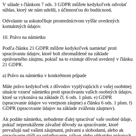
V súlade s článkom 7 ods. 3 GDPR môžete kedykoľvek odvolať
súhlas, ktorý ste nám udelili, s účinnosťou do budúcnosti.
Odvolanie sa uskutočňuje prostredníctvom vyššie uvedených
kontaktných údajov.
10. Právo na námietku
Podľa článku 21 GDPR môžete kedykoľvek namietať proti
spracúvaniu údajov, ktoré boli zhromaždené na základe
oprávneného záujmu, pokiaľ na to existuje dôvod uvedený v článku
21 GDPR.
a) Právo na námietku v konkrétnom prípade
Máte právo kedykoľvek z dôvodov vyplývajúcich z vašej osobitnej
situácie vznesť námietku proti spracúvaniu vašich osobných údajov,
ktoré sa vykonáva na základe čl. 6 ods. 1 písm. e) GDPR
(spracovanie údajov vo verejnom záujme) a článku 6 ods. 1 písm. f)
GDPR (spracovanie údajov na základe zváženia záujmov).
Ak podáte námietku, nebudeme ďalej spracúvať vaše osobné údaje,
pokiaľ nepreukážeme závažné dôvody na spracúvanie, ktoré
prevažujú nad vašimi záujmami, právami a slobodami, alebo ak
spracúvanie slúži na uplatňovanie, výkon alebo obhajobu právnych