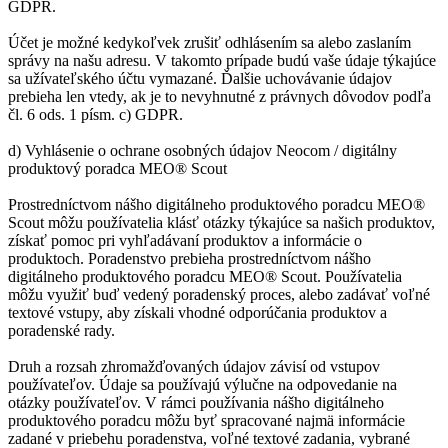
GDPR.
Účet je možné kedykoľvek zrušiť odhlásením sa alebo zaslaním
správy na našu adresu. V takomto prípade budú vaše údaje týkajúce
sa užívateľského účtu vymazané. Ďalšie uchovávanie údajov
prebieha len vtedy, ak je to nevyhnutné z právnych dôvodov podľa
čl. 6 ods. 1 písm. c) GDPR.
d) Vyhlásenie o ochrane osobných údajov Neocom / digitálny
produktový poradca MEO® Scout
Prostredníctvom nášho digitálneho produktového poradcu MEO®
Scout môžu používatelia klásť otázky týkajúce sa našich produktov,
získať pomoc pri vyhľadávaní produktov a informácie o
produktoch. Poradenstvo prebieha prostredníctvom nášho
digitálneho produktového poradcu MEO® Scout. Používatelia
môžu využiť buď vedený poradenský proces, alebo zadávať voľné
textové vstupy, aby získali vhodné odporúčania produktov a
poradenské rady.
Druh a rozsah zhromažďovaných údajov závisí od vstupov
používateľov. Údaje sa používajú výlučne na odpovedanie na
otázky používateľov. V rámci používania nášho digitálneho
produktového poradcu môžu byť spracované najmä informácie
zadané v priebehu poradenstva, voľné textové zadania, vybrané