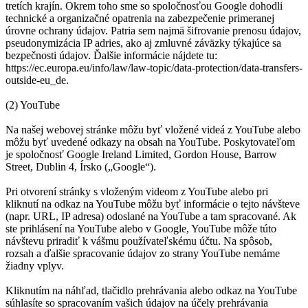
tretích krajín. Okrem toho sme so spoločnosťou Google dohodli
technické a organizačné opatrenia na zabezpečenie primeranej
úrovne ochrany údajov. Patria sem najmä šifrovanie prenosu údajov,
pseudonymizácia IP adries, ako aj zmluvné záväzky týkajúce sa
bezpečnosti údajov. Ďalšie informácie nájdete tu:
https://ec.europa.eu/info/law/law-topic/data-protection/data-transfers-
outside-eu_de.
(2) YouTube
Na našej webovej stránke môžu byť vložené videá z YouTube alebo
môžu byť uvedené odkazy na obsah na YouTube. Poskytovateľom
je spoločnosť Google Ireland Limited, Gordon House, Barrow
Street, Dublin 4, Írsko („Google“).
Pri otvorení stránky s vloženým videom z YouTube alebo pri
kliknutí na odkaz na YouTube môžu byť informácie o tejto návšteve
(napr. URL, IP adresa) odoslané na YouTube a tam spracované. Ak
ste prihlásení na YouTube alebo v Google, YouTube môže túto
návštevu priradiť k vášmu používateľskému účtu. Na spôsob,
rozsah a ďalšie spracovanie údajov zo strany YouTube nemáme
žiadny vplyv.
Kliknutím na náhľad, tlačidlo prehrávania alebo odkaz na YouTube
súhlasíte so spracovaním vašich údajov na účely prehrávania