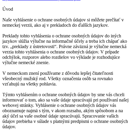
Úvod
Naše vyhlásenie o ochrane osobných údajov si môžete prečítať v
nemeckej verzii, ako aj v prekladoch do ďalších jazykov.
Preklady tohto vyhlásenia o ochrane osobných údajov do iných
jazykov slúžia výlučne na informačné účely a treba ich chápať ako
tzv. „preklady z ústretovosti“. Právne záväzná je výlučne nemecká
verzia tohto vyhlásenia o ochrane osobných údajov. V prípade
odchýlok, rozporov alebo rozdielov vo výklade je rozhodujúce
výlučne nemecké znenie.
V nemeckom znení používame z dôvodu lepšej čitateľnosti
všeobecný mužský rod. Všetky označenia osôb sa rovnako
vzťahujú na všetky pohlavia.
Týmto vyhlásením o ochrane osobných údajov by sme vás chceli
informovať o tom, ako sa vaše údaje spracúvajú pri používaní našej
webovej stránky. Vyhlásenie o ochrane osobných údajov vás
oboznamuje najmä s tým, v akom rozsahu, akým spôsobom a na
aký účel sa vaše osobné údaje spracúvajú. Spracovanie vašich
údajov prebieha v súlade s platnými predpismi o ochrane osobných
údajov.