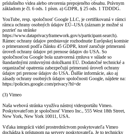
príslušného videa alebo otvorenia prepojeného obsahu. Právnym
základom je čl. 6 ods. 1 písm. a) GDPR, § 25 ods. 1 TDDDG.
YouTube, resp. spoločnosť Google LLC, je certifikovaná v rámci
rámca ochrany osobných údajov EÚ–USA (záznam je možné si
pozrieť na stránke
https://www.dataprivacyframework.gov/s/participant-search).
Rámec ochrany údajov predstavuje rozhodnutie Európskej komisie
o primeranosti podľa článku 45 GDPR, ktoré zaručuje primeranú
úroveň ochrany údajov pri prenose údajov do USA. So
spoločnosťou Google bola uzatvorená zmluva v súlade so
štandardnými zmluvnými doložkami EÚ. Dodatočné technické a
organizačné opatrenia zabezpečujú primeranú úroveň ochrany
údajov pri prenose údajov do USA. Ďalšie informácie, ako aj
zásady ochrany osobných údajov spoločnosti Google, nájdete na:
https://policies.google.com/privacy?hl=de
(3) Vimeo
Naša webová stránka využíva nástroj videoportálu Vimeo.
Poskytovateľom je spoločnosť Vimeo Inc., 555 West 18th Street,
New York, New York 10011, USA.
Vďaka integrácii videí prostredníctvom poskytovateľa Vimeo
dochádza k prístupom na servery poskytovateľa. Je to technicky