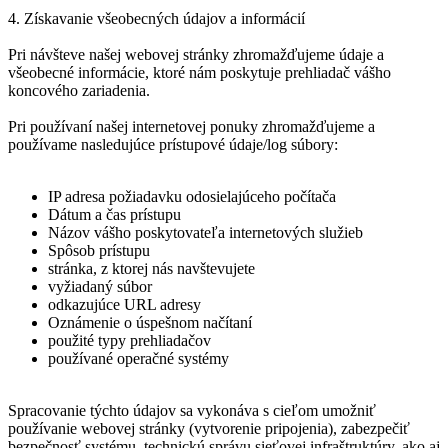
4. Získavanie všeobecných údajov a informácií
Pri návšteve našej webovej stránky zhromažďujeme údaje a
všeobecné informácie, ktoré nám poskytuje prehliadač vášho
koncového zariadenia.
Pri používaní našej internetovej ponuky zhromažďujeme a
používame nasledujúce prístupové údaje/log súbory:
IP adresa požiadavku odosielajúceho počítača
Dátum a čas prístupu
Názov vášho poskytovateľa internetových služieb
Spôsob prístupu
stránka, z ktorej nás navštevujete
vyžiadaný súbor
odkazujúce URL adresy
Oznámenie o úspešnom načítaní
použité typy prehliadačov
používané operačné systémy
Spracovanie týchto údajov sa vykonáva s cieľom umožniť
používanie webovej stránky (vytvorenie pripojenia), zabezpečiť
bezpečnosť systému, technickú správu sieťovej infraštruktúry, ako aj