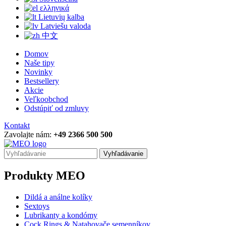
ελληνικά
Lietuvių kalba
Latviešu valoda
中文
Domov
Naše tipy
Novinky
Bestsellery
Akcie
Veľkoobchod
Odstúpiť od zmluvy
Kontakt
Zavolajte nám:
+49 2366 500 500
Vyhľadávanie
Produkty MEO
Dildá a análne kolíky
Sextoys
Lubrikanty a kondómy
Cock Rings & Natahovače semenníkov