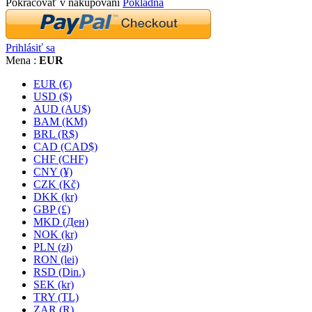
Pokračovať v nakupovaní
Pokladňa
Prihlásiť sa
Mena :
EUR
EUR (€)
USD ($)
AUD (AU$)
BAM (KM)
BRL (R$)
CAD (CAD$)
CHF (CHF)
CNY (¥)
CZK (Kč)
DKK (kr)
GBP (£)
MKD (Ден)
NOK (kr)
PLN (zł)
RON (lei)
RSD (Din.)
SEK (kr)
TRY (TL)
ZAR (R)