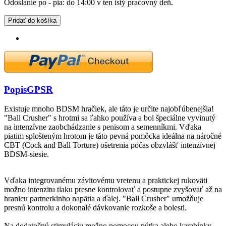
Odoslanie po - pia: do 14:00 v ten istý pracovný deň.
Pridať do košíka
Popis
GPSR
Existuje mnoho BDSM hračiek, ale táto je určite najobľúbenejšia!
"Ball Crusher" s hrotmi sa ľahko používa a bol špeciálne vyvinutý
na intenzívne zaobchádzanie s penisom a semenníkmi. Vďaka
piatim splošteným hrotom je táto pevná pomôcka ideálna na náročné
CBT (Cock and Ball Torture) ošetrenia počas obzvlášť intenzívnej
BDSM-siesie.
Vďaka integrovanému závitovému vretenu a praktickej rukoväti
možno intenzitu tlaku presne kontrolovať a postupne zvyšovať až na
hranicu partnerkinho napätia a ďalej. "Ball Crusher" umožňuje
presnú kontrolu a dokonalé dávkovanie rozkoše a bolesti.
Na dodatočnú stimuláciu možno pomocou pútka alebo karabínky