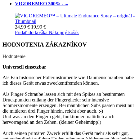
VIGOREMEO 300% - ...
24,99 €
19,99 €
Pridať do košíka
Nákupný košík
HODNOTENIA ZÁKAZNÍKOV
Hodnotenie
Universell einsetzbar
Als Fan historischer Folterinstrumente wie Daumenschrauben habe
ich dieses Gerät etwas zweckentfremden können.
Als Finger-Schraube lassen sich mit den Spikes an bestimmten
Druckpunkten entlang der Fingerglieder sehr intensive
Schmerzmomente erzeugen. Bei männlichen Subs passen meist nur
die mittleren drei Finger hinein, reicht aber auch. ;-)
Und was an den Fingern geht, funktioniert natürlich auch
hervorragend an den Zehen. (kleiner Geheimtipp!)
Auch seinen primären Zweck erfüllt das Gerät mehr als sehr gut,
entweder direkt auf dem Hoden oder zum Abklemmen über beiden.