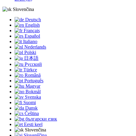
Slovenčina
Deutsch
English
Français
Español
Italiano
Nederlands
Polski
日本語
Русский
Türkçe
Română
Português
Magyar
Bokmål
Svenska
Suomi
Dansk
Čeština
български език
Eesti keel
Slovenčina
Slovenščina