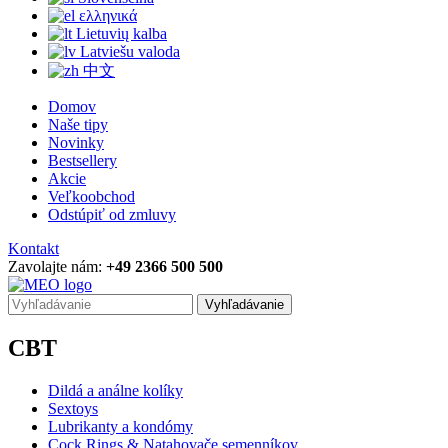
ελληνικά
Lietuvių kalba
Latviešu valoda
中文
Domov
Naše tipy
Novinky
Bestsellery
Akcie
Veľkoobchod
Odstúpiť od zmluvy
Kontakt
Zavolajte nám:
+49 2366 500 500
Vyhľadávanie
CBT
Dildá a análne kolíky
Sextoys
Lubrikanty a kondómy
Cock Rings & Natahovače semenníkov