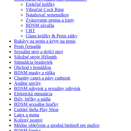
Erekčné krúžky
Vibračné Cock Ring
Natahovač semenníkov
Zväzovanie penisu a lopty
BDSM závažia
CBT
Glans krúžky & Penis zátky
Rukávy na penis a kryty na penis
Penis čerpadlá
Sexuální stroj a dojící stroj
Súložné stroje HiSmith
Stimulácia bradaviek
Obchod s bondážou
BDSM masky a rúška
Chastity cages a pásy cudnosti
Análne sprchy
BDSM nábytok a sexuálny nábytok
Elektrická stimulácia
Biče, bičíky a pádla
BDSM sexuálne hračky
Ľudské šteňa Play Shop
Latex a guma
Kožený postroj
Módne oblečenie a spodná bielizeň pre mužov
BDSM šperky