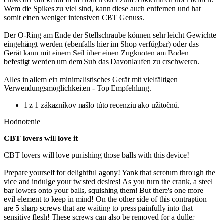
Wem die Spikes zu viel sind, kann diese auch entfernen und hat
somit einen weniger intensiven CBT Genuss.
Der O-Ring am Ende der Stellschraube können sehr leicht Gewichte
eingehängt werden (ebenfalls hier im Shop verfügbar) oder das
Gerät kann mit einem Seil über einen Zugknoten am Boden
befestigt werden um dem Sub das Davonlaufen zu erschweren.
Alles in allem ein minimalistisches Gerät mit vielfältigen
Verwendungsmöglichkeiten - Top Empfehlung.
1 z 1 zákazníkov našlo túto recenziu ako užitočnú.
Hodnotenie
CBT lovers will love it
CBT lovers will love punishing those balls with this device!
Prepare yourself for delightful agony! Yank that scrotum through the
vice and indulge your twisted desires! As you turn the crank, a steel
bar lowers onto your balls, squishing them! But there's one more
evil element to keep in mind! On the other side of this contraption
are 5 sharp screws that are waiting to press painfully into that
sensitive flesh! These screws can also be removed for a duller