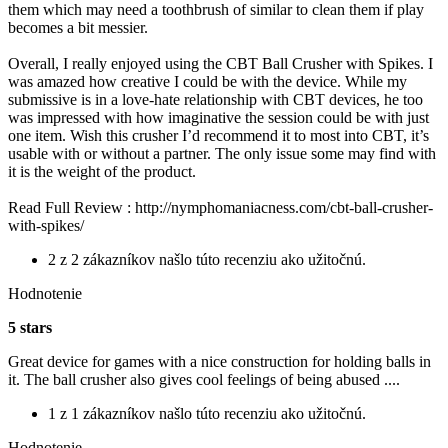
them which may need a toothbrush of similar to clean them if play
becomes a bit messier.
Overall, I really enjoyed using the CBT Ball Crusher with Spikes. I
was amazed how creative I could be with the device. While my
submissive is in a love-hate relationship with CBT devices, he too
was impressed with how imaginative the session could be with just
one item. Wish this crusher I’d recommend it to most into CBT, it’s
usable with or without a partner. The only issue some may find with
it is the weight of the product.
Read Full Review : http://nymphomaniacness.com/cbt-ball-crusher-
with-spikes/
2 z 2 zákazníkov našlo túto recenziu ako užitočnú.
Hodnotenie
5 stars
Great device for games with a nice construction for holding balls in
it. The ball crusher also gives cool feelings of being abused ....
1 z 1 zákazníkov našlo túto recenziu ako užitočnú.
Hodnotenie