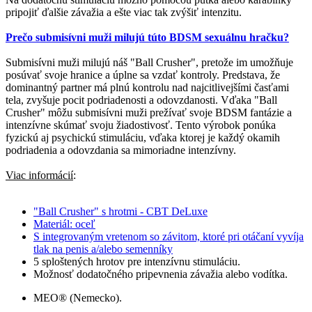
pripojiť ďalšie závažia a ešte viac tak zvýšiť intenzitu.
Prečo submisívni muži milujú túto BDSM sexuálnu hračku?
Submisívni muži milujú náš "Ball Crusher", pretože im umožňuje
posúvať svoje hranice a úplne sa vzdať kontroly. Predstava, že
dominantný partner má plnú kontrolu nad najcitlivejšími časťami
tela, zvyšuje pocit podriadenosti a odovzdanosti. Vďaka "Ball
Crusher" môžu submisívni muži prežívať svoje BDSM fantázie a
intenzívne skúmať svoju žiadostivosť. Tento výrobok ponúka
fyzickú aj psychickú stimuláciu, vďaka ktorej je každý okamih
podriadenia a odovzdania sa mimoriadne intenzívny.
Viac informácií
:
"Ball Crusher" s hrotmi - CBT DeLuxe
Materiál: oceľ
S integrovaným vretenom so závitom, ktoré pri otáčaní vyvíja
tlak na penis a/alebo semenníky
5 sploštených hrotov pre intenzívnu stimuláciu.
Možnosť dodatočného pripevnenia závažia alebo vodítka.
MEO® (Nemecko).