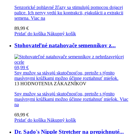
Senzorické pohlavné žľazy sa stimulujú pomocou dojacej
palice. Ich nervy vedú ku kontrakcii, ejakulácii a extrakcii
semena.
Viac na
89,99 €
Pridať do košíka
Nákupný košík
Stohovateľné natahovače semenníkov z...
69,99 €
Sny mužov sa stávajú skutočnosťou, pretože s týmito
masívnymi krúžkami možno účinne roztiahnuť miešok.
13
HODNOTENIA ZÁKAZNÍKOV
Sny mužov sa stávajú skutočnosťou, pretože s týmito
masívnymi krúžkami možno účinne roztiahnuť miešok.
Viac
na
69,99 €
Pridať do košíka
Nákupný košík
Dr. Sado's Nipple Stretcher na prepichnuté...