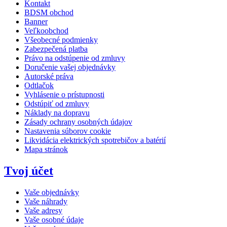
Kontakt
BDSM obchod
Banner
Veľkoobchod
Všeobecné podmienky
Zabezpečená platba
Právo na odstúpenie od zmluvy
Doručenie vašej objednávky
Autorské práva
Odtlačok
Vyhlásenie o prístupnosti
Odstúpiť od zmluvy
Náklady na dopravu
Zásady ochrany osobných údajov
Nastavenia súborov cookie
Likvidácia elektrických spotrebičov a batérií
Mapa stránok
Tvoj účet
Vaše objednávky
Vaše náhrady
Vaše adresy
Vaše osobné údaje