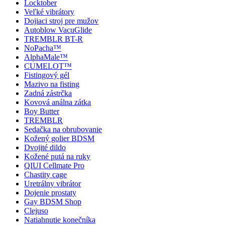
Locktober
Veľké vibrátory
Dojiaci stroj pre mužov
Autoblow VacuGlide
TREMBLR BT-R
NoPacha™
AlphaMale™
CUMELOT™
Fistingový gél
Mazivo na fisting
Zadná zástrčka
Kovová análna zátka
Boy Butter
TREMBLR
Sedačka na obrubovanie
Kožený golier BDSM
Dvojité dildo
Kožené putá na ruky
QIUI Cellmate Pro
Chastity cage
Uretrálny vibrátor
Dojenie prostaty
Gay BDSM Shop
Clejuso
Natiahnutie konečníka