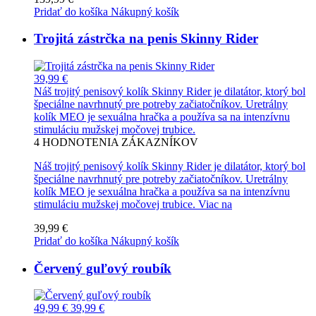
Pridať do košíka
Nákupný košík
Trojitá zástrčka na penis Skinny Rider
39,99 €
Náš trojitý penisový kolík Skinny Rider je dilatátor, ktorý bol
špeciálne navrhnutý pre potreby začiatočníkov. Uretrálny
kolík MEO je sexuálna hračka a používa sa na intenzívnu
stimuláciu mužskej močovej trubice.
4
HODNOTENIA ZÁKAZNÍKOV
Náš trojitý penisový kolík Skinny Rider je dilatátor, ktorý bol
špeciálne navrhnutý pre potreby začiatočníkov. Uretrálny
kolík MEO je sexuálna hračka a používa sa na intenzívnu
stimuláciu mužskej močovej trubice.
Viac na
39,99 €
Pridať do košíka
Nákupný košík
Červený guľový roubík
49,99 €
39,99 €