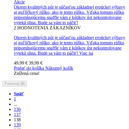
Akcie
Okrem kvalitných pút je súčasťou základnej erotickej výbavy
aj guľôčkový rúško, ako je tento rúško. Vďaka tomuto rúšku
pripomínajúcemu snaffle vám z kútikov úst nekontrolovane
vyteká slina. Bude sa vám to páčiť!
2
HODNOTENIA ZÁKAZNÍKOV
Okrem kvalitných pút je súčasťou základnej erotickej výbavy
aj guľôčkový rúško, ako je tento rúško. Vďaka tomuto rúšku
pripomínajúcemu snaffle vám z kútikov úst nekontrolovane
vyteká slina. Bude sa vám to páčiť!
Viac na
49,99 €
39,99 €
Pridať do košíka
Nákupný košík
Znížená cena!
Porovnaj (
0
)
Späť
1
...
136
137
138
139