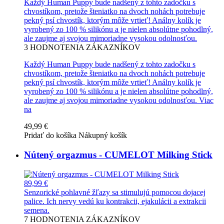
Každý Human Puppy bude nadšený z tohto zadočku s
chvostíkom, pretože šteniatko na dvoch nohách potrebuje
pekný psí chvostík, ktorým môže vrtieť! Análny kolík je
vyrobený zo 100 % silikónu a je nielen absolútne pohodlný,
ale zaujme aj svojou mimoriadne vysokou odolnosťou.
3
HODNOTENIA ZÁKAZNÍKOV
Každý Human Puppy bude nadšený z tohto zadočku s
chvostíkom, pretože šteniatko na dvoch nohách potrebuje
pekný psí chvostík, ktorým môže vrtieť! Análny kolík je
vyrobený zo 100 % silikónu a je nielen absolútne pohodlný,
ale zaujme aj svojou mimoriadne vysokou odolnosťou.
Viac
na
49,99 €
Pridať do košíka
Nákupný košík
Nútený orgazmus - CUMELOT Milking Stick
89,99 €
Senzorické pohlavné žľazy sa stimulujú pomocou dojacej
palice. Ich nervy vedú ku kontrakcii, ejakulácii a extrakcii
semena.
7
HODNOTENIA ZÁKAZNÍKOV