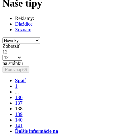
Naše tipy
Reklamy:
Dlaždice
Zoznam
Zobraziť
12
na stránku
Porovnaj (
0
)
Späť
1
...
136
137
138
139
140
141
Ďalšie informácie na