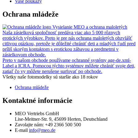
Vaše poukazy
Ochrana mládeže
Vysielanie MEO a ochrana maloletých
Naša zásielková spoločnosť predáva viac ako 5 000 rôznych
erotických výrobkov. Preto je pre nás ochrana maloletých obzvlášť
citlivou otázkou, pretože je dôležité chrániť deti a mladých ľudí pred
príliš skorým kontaktom s erotickou zábavou a predmetmi v
zásielkovom obchode.
Preto v našom obchode používame ochranné systémy age-de.xml-
Label a ICRA. Pomocou týchto systémov môžete chrániť svoje deti,
zatiaľ čo vy môžete nerušene surfovať po obchode.
Všetky naše fotomodelky sú staršie ako 18 rokov
Ochrana mládeže
Kontaktné informácie
MEO Vertriebs GmbH
Lise-Meitner-Str. 9, 45699 Herten, Deutschland
Zavolajte nám:
+49 2366 500 500
E-mail
info@meo.de