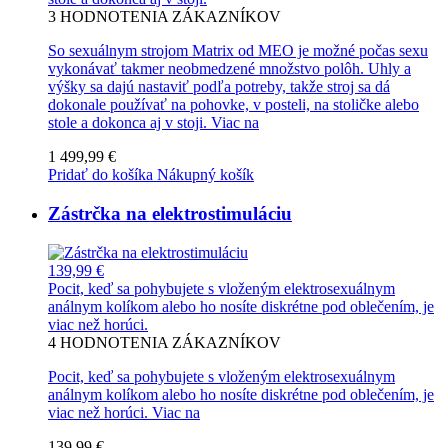
3
HODNOTENIA ZÁKAZNÍKOV
So sexuálnym strojom Matrix od MEO je možné počas sexu
vykonávať takmer neobmedzené množstvo polôh. Uhly a
výšky sa dajú nastaviť podľa potreby, takže stroj sa dá
dokonale používať na pohovke, v posteli, na stoličke alebo
stole a dokonca aj v stoji.
Viac na
1 499,99 €
Pridať do košíka
Nákupný košík
Zástrčka na elektrostimuláciu
139,99 €
Pocit, keď sa pohybujete s vloženým elektrosexuálnym
análnym kolíkom alebo ho nosíte diskrétne pod oblečením, je
viac než horúci.
4
HODNOTENIA ZÁKAZNÍKOV
Pocit, keď sa pohybujete s vloženým elektrosexuálnym
análnym kolíkom alebo ho nosíte diskrétne pod oblečením, je
viac než horúci.
Viac na
139,99 €