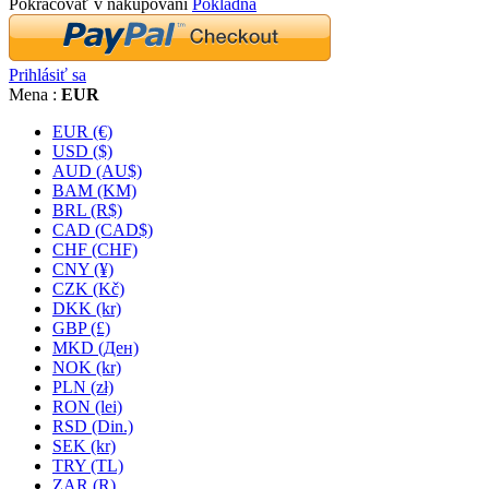
Pokračovať v nakupovaní
Pokladňa
Prihlásiť sa
Mena :
EUR
EUR (€)
USD ($)
AUD (AU$)
BAM (KM)
BRL (R$)
CAD (CAD$)
CHF (CHF)
CNY (¥)
CZK (Kč)
DKK (kr)
GBP (£)
MKD (Ден)
NOK (kr)
PLN (zł)
RON (lei)
RSD (Din.)
SEK (kr)
TRY (TL)
ZAR (R)