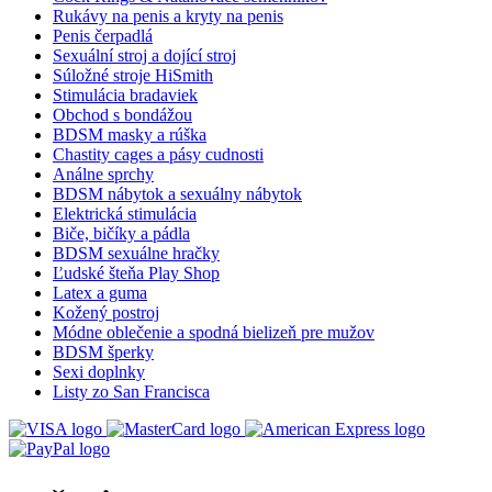
Rukávy na penis a kryty na penis
Penis čerpadlá
Sexuální stroj a dojící stroj
Súložné stroje HiSmith
Stimulácia bradaviek
Obchod s bondážou
BDSM masky a rúška
Chastity cages a pásy cudnosti
Análne sprchy
BDSM nábytok a sexuálny nábytok
Elektrická stimulácia
Biče, bičíky a pádla
BDSM sexuálne hračky
Ľudské šteňa Play Shop
Latex a guma
Kožený postroj
Módne oblečenie a spodná bielizeň pre mužov
BDSM šperky
Sexi doplnky
Listy zo San Francisca