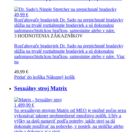
49,99 €
Rozťahovače bradaviek Dr. Sado na prepichnuté bradavky
slúžia na trvalé roztiahnutie bradaviek a sú dokonalou
sadomasochistickou hračkou, samostatne alebo v páre.
3
HODNOTENIA ZÁKAZNÍKOV
Rozťahovače bradaviek Dr. Sado na prepichnuté bradavky
slúžia na trvalé roztiahnutie bradaviek a sú dokonalou
sadomasochistickou hračkou, samostatne alebo v páre.
Viac
na
49,99 €
Pridať do košíka
Nákupný košík
Sexuálny stroj Matrix
1 499,99 €
So sexuálnym strojom Matrix od MEO je možné počas sexu
vykonávať takmer neobmedzené množstvo polôh. Uhly a
výšky sa dajú nastaviť podľa potreby, takže stroj sa dá
dokonale používať na pohovke, v posteli, na stoličke alebo
stole a dokonca aj v stoji.