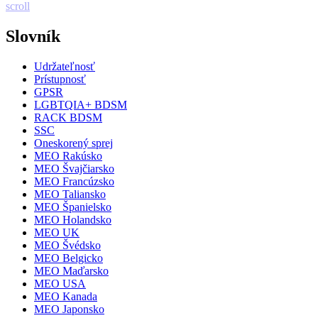
scroll
Slovník
Udržateľnosť
Prístupnosť
GPSR
LGBTQIA+ BDSM
RACK BDSM
SSC
Oneskorený sprej
MEO Rakúsko
MEO Švajčiarsko
MEO Francúzsko
MEO Taliansko
MEO Španielsko
MEO Holandsko
MEO UK
MEO Švédsko
MEO Belgicko
MEO Maďarsko
MEO USA
MEO Kanada
MEO Japonsko