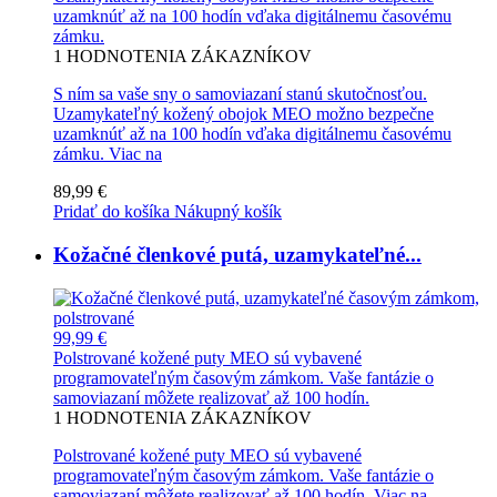
uzamknúť až na 100 hodín vďaka digitálnemu časovému
zámku.
1
HODNOTENIA ZÁKAZNÍKOV
S ním sa vaše sny o samoviazaní stanú skutočnosťou.
Uzamykateľný kožený obojok MEO možno bezpečne
uzamknúť až na 100 hodín vďaka digitálnemu časovému
zámku.
Viac na
89,99 €
Pridať do košíka
Nákupný košík
Kožačné členkové putá, uzamykateľné...
99,99 €
Polstrované kožené puty MEO sú vybavené
programovateľným časovým zámkom. Vaše fantázie o
samoviazaní môžete realizovať až 100 hodín.
1
HODNOTENIA ZÁKAZNÍKOV
Polstrované kožené puty MEO sú vybavené
programovateľným časovým zámkom. Vaše fantázie o
samoviazaní môžete realizovať až 100 hodín.
Viac na