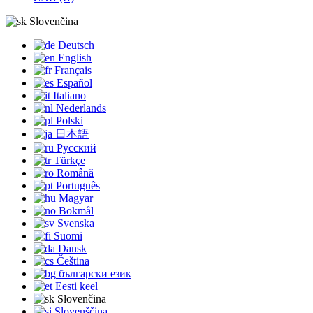
Slovenčina
Deutsch
English
Français
Español
Italiano
Nederlands
Polski
日本語
Русский
Türkçe
Română
Português
Magyar
Bokmål
Svenska
Suomi
Dansk
Čeština
български език
Eesti keel
Slovenčina
Slovenščina