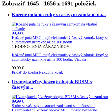
Zobraziť 1645 - 1656 z 1691 položiek
Kožené putá na ruky s časovým zámkom na...
99,99 €
Kožené putá MEO majú elektronický časový zámok, ktorý sa
automaticky uzamkne až na 100 hodín.
1
HODNOTENIA ZÁKAZNÍKOV
Kožené putá MEO majú elektronický časový zámok, ktorý sa
automaticky uzamkne až na 100 hodín.
Viac na
99,99 €
Pridať do košíka
Nákupný košík
Uzamykateľný kožený obojok BDSM s
časovým...
89,99 €
S ním sa vaše sny o samoviazaní stanú skutočnosťou.
Uzamykateľný kožený obojok MEO možno bezpečne