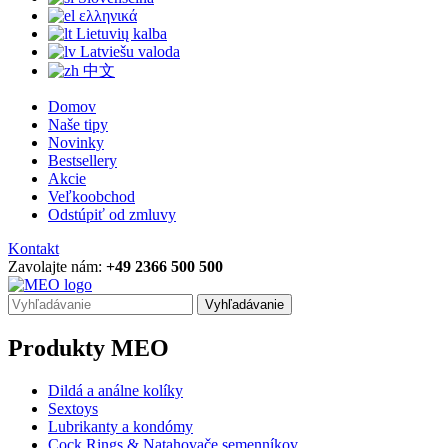
ελληνικά
Lietuvių kalba
Latviešu valoda
中文
Domov
Naše tipy
Novinky
Bestsellery
Akcie
Veľkoobchod
Odstúpiť od zmluvy
Kontakt
Zavolajte nám:
+49 2366 500 500
Vyhľadávanie
Produkty MEO
Dildá a análne kolíky
Sextoys
Lubrikanty a kondómy
Cock Rings & Natahovače semenníkov